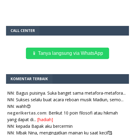
CALL CENTER
📱 Tanya langsung via WhatsApp
KOMENTAR TERBAIK
NN
:
Bagus puisinya. Suka banget sama metafora-metafora...
NN
:
Sukses selalu buat acara reboan musik Madiun, semo...
NN
:
wahh😍
negerikertas.com
:
Berikut 10 poin filosofi atau hikmah
yang dapat di...
[hadiah]
NN
:
kepada Bapak aku bercermin
NN
:
Mbak Nina, mengingatkan mainan ku saat kecil🥰