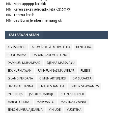
NN
:
Mantappppp kakkkk
NN
:
Keren sekali adik-adik kita 🥰🥰🌻🌻
NN
:
Terima kasih
NN
:
Les Bumi Jember memang ok
SASTRAWAN ASEAN
AGUS NOOR
ARSWENDO ATMOWILOTO
BENI SETIA
BUDI DARMA
DADANG ARI MURTONO
DAMHURI MUHAMMAD
DJENAR MAESA AYU
EKA KURNIAWAN
FAKHRUNNAS MA JABBAR
FILESKI
GILANG PERDANA
GIMIEN ARTEKJURSI
GM SUDARTA
HASAN AL BANNA
I MADE SUANTHA
ISBEDY STIAWAN ZS
IYUT FITRA
JAKOB SUMARDJO
KURNIA EFFENDI
MARDI LUHUNG
MARWANTO
MASHDAR ZAINAL
SENO GUMIRA AJIDARMA
YIN UDE
YUDITEHA