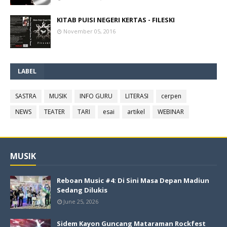
KITAB PUISI NEGERI KERTAS - FILESKI
November 05, 2016
LABEL
SASTRA
MUSIK
INFO GURU
LITERASI
cerpen
NEWS
TEATER
TARI
esai
artikel
WEBINAR
MUSIK
Reboan Music #4: Di Sini Masa Depan Madiun
Sedang Dilukis
June 25, 2026
Sidem Kayon Guncang Mataraman Rockfest