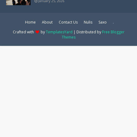
January 25, 2026
Home
About
Contact Us
Nulis
Saxo
.
Crafted with
by
TemplatesYard
| Distributed by
Free Blogger
Themes