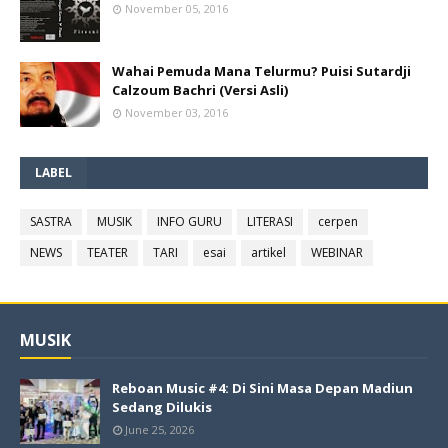
November 05, 2016
Wahai Pemuda Mana Telurmu? Puisi Sutardji
Calzoum Bachri (Versi Asli)
November 03, 2016
LABEL
SASTRA
MUSIK
INFO GURU
LITERASI
cerpen
NEWS
TEATER
TARI
esai
artikel
WEBINAR
MUSIK
Reboan Music #4: Di Sini Masa Depan Madiun
Sedang Dilukis
June 25, 2026