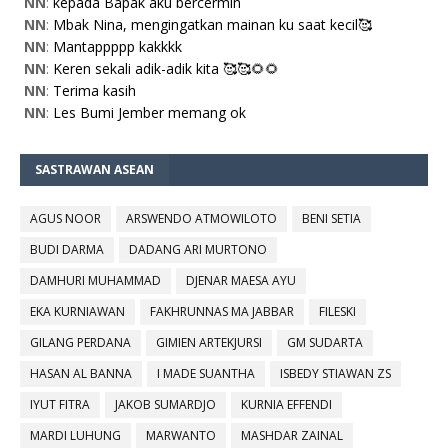
NN
:
kepada Bapak aku bercermin
NN
:
Mbak Nina, mengingatkan mainan ku saat kecil🥰
NN
:
Mantappppp kakkkk
NN
:
Keren sekali adik-adik kita 🥰🥰🌻🌻
NN
:
Terima kasih
NN
:
Les Bumi Jember memang ok
SASTRAWAN ASEAN
AGUS NOOR
ARSWENDO ATMOWILOTO
BENI SETIA
BUDI DARMA
DADANG ARI MURTONO
DAMHURI MUHAMMAD
DJENAR MAESA AYU
EKA KURNIAWAN
FAKHRUNNAS MA JABBAR
FILESKI
GILANG PERDANA
GIMIEN ARTEKJURSI
GM SUDARTA
HASAN AL BANNA
I MADE SUANTHA
ISBEDY STIAWAN ZS
IYUT FITRA
JAKOB SUMARDJO
KURNIA EFFENDI
MARDI LUHUNG
MARWANTO
MASHDAR ZAINAL