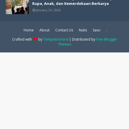
Rupa, Anak, dan Kemerdekaan Berkarya
January 25, 2026
Home
About
Contact Us
Nulis
Saxo
.
Crafted with
by
TemplatesYard
| Distributed by
Free Blogger
Themes