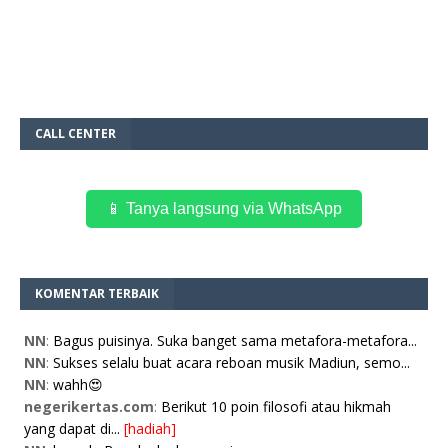
CALL CENTER
📱 Tanya langsung via WhatsApp
KOMENTAR TERBAIK
NN
:
Bagus puisinya. Suka banget sama metafora-metafora...
NN
:
Sukses selalu buat acara reboan musik Madiun, semo...
NN
:
wahh😍
negerikertas.com
:
Berikut 10 poin filosofi atau hikmah
yang dapat di...
[hadiah]