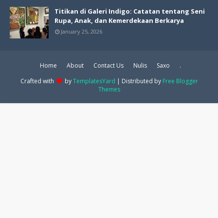
Titikan di Galeri Indigo: Catatan tentang Seni
Rupa, Anak, dan Kemerdekaan Berkarya
January 25, 2026
Home
About
Contact Us
Nulis
Saxo
.
Crafted with
by
TemplatesYard
| Distributed by
Free Blogger
Themes