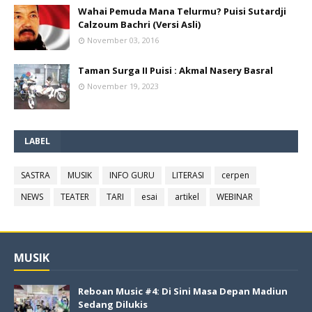
Wahai Pemuda Mana Telurmu? Puisi Sutardji
Calzoum Bachri (Versi Asli)
November 03, 2016
Taman Surga II Puisi : Akmal Nasery Basral
November 19, 2023
LABEL
SASTRA
MUSIK
INFO GURU
LITERASI
cerpen
NEWS
TEATER
TARI
esai
artikel
WEBINAR
MUSIK
Reboan Music #4: Di Sini Masa Depan Madiun
Sedang Dilukis