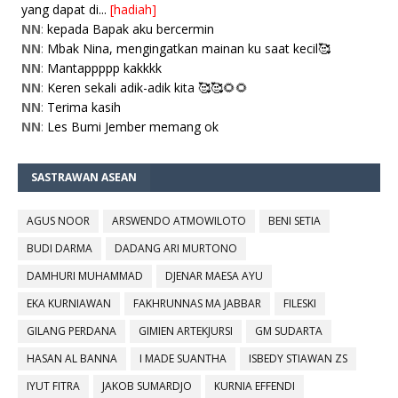
yang dapat di...
[hadiah]
NN
:
kepada Bapak aku bercermin
NN
:
Mbak Nina, mengingatkan mainan ku saat kecil🥰
NN
:
Mantappppp kakkkk
NN
:
Keren sekali adik-adik kita 🥰🥰🌻🌻
NN
:
Terima kasih
NN
:
Les Bumi Jember memang ok
SASTRAWAN ASEAN
AGUS NOOR
ARSWENDO ATMOWILOTO
BENI SETIA
BUDI DARMA
DADANG ARI MURTONO
DAMHURI MUHAMMAD
DJENAR MAESA AYU
EKA KURNIAWAN
FAKHRUNNAS MA JABBAR
FILESKI
GILANG PERDANA
GIMIEN ARTEKJURSI
GM SUDARTA
HASAN AL BANNA
I MADE SUANTHA
ISBEDY STIAWAN ZS
IYUT FITRA
JAKOB SUMARDJO
KURNIA EFFENDI