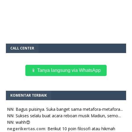
CALL CENTER
📱 Tanya langsung via WhatsApp
KOMENTAR TERBAIK
NN
:
Bagus puisinya. Suka banget sama metafora-metafora...
NN
:
Sukses selalu buat acara reboan musik Madiun, semo...
NN
:
wahh😍
negerikertas.com
:
Berikut 10 poin filosofi atau hikmah