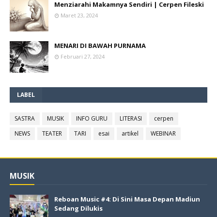
Menziarahi Makamnya Sendiri | Cerpen Fileski
Maret 23, 2024
MENARI DI BAWAH PURNAMA
Februari 27, 2024
LABEL
SASTRA
MUSIK
INFO GURU
LITERASI
cerpen
NEWS
TEATER
TARI
esai
artikel
WEBINAR
MUSIK
Reboan Music #4: Di Sini Masa Depan Madiun
Sedang Dilukis