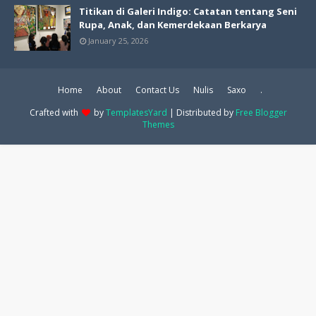
Titikan di Galeri Indigo: Catatan tentang Seni
Rupa, Anak, dan Kemerdekaan Berkarya
January 25, 2026
Home
About
Contact Us
Nulis
Saxo
.
Crafted with
by
TemplatesYard
| Distributed by
Free Blogger
Themes