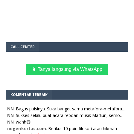
CALL CENTER
📱 Tanya langsung via WhatsApp
KOMENTAR TERBAIK
NN
:
Bagus puisinya. Suka banget sama metafora-metafora...
NN
:
Sukses selalu buat acara reboan musik Madiun, semo...
NN
:
wahh😍
negerikertas.com
:
Berikut 10 poin filosofi atau hikmah