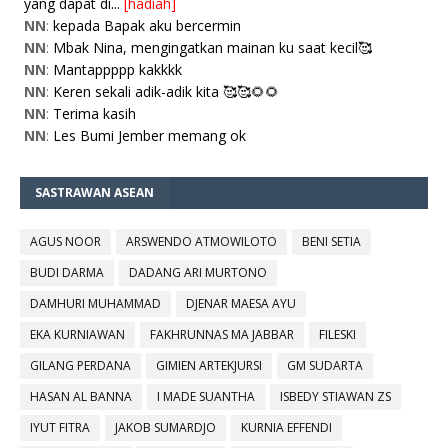
yang dapat di...
[hadiah]
NN
:
kepada Bapak aku bercermin
NN
:
Mbak Nina, mengingatkan mainan ku saat kecil🥰
NN
:
Mantappppp kakkkk
NN
:
Keren sekali adik-adik kita 🥰🥰🌻🌻
NN
:
Terima kasih
NN
:
Les Bumi Jember memang ok
SASTRAWAN ASEAN
AGUS NOOR
ARSWENDO ATMOWILOTO
BENI SETIA
BUDI DARMA
DADANG ARI MURTONO
DAMHURI MUHAMMAD
DJENAR MAESA AYU
EKA KURNIAWAN
FAKHRUNNAS MA JABBAR
FILESKI
GILANG PERDANA
GIMIEN ARTEKJURSI
GM SUDARTA
HASAN AL BANNA
I MADE SUANTHA
ISBEDY STIAWAN ZS
IYUT FITRA
JAKOB SUMARDJO
KURNIA EFFENDI