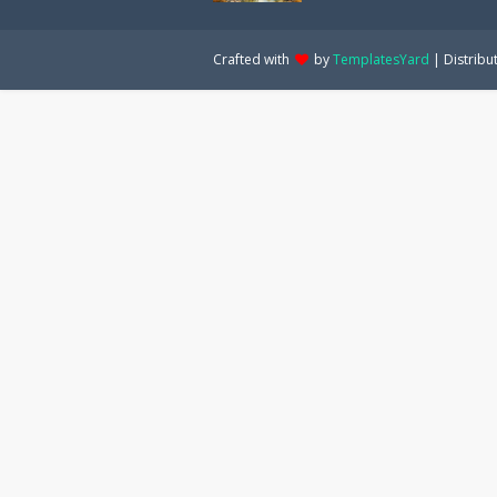
Crafted with
by
TemplatesYard
| Distribu