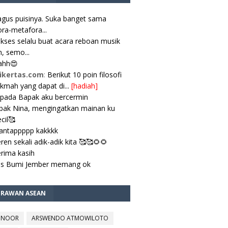
gus puisinya. Suka banget sama
ra-metafora...
kses selalu buat acara reboan musik
, semo...
ahh😍
ikertas.com
:
Berikut 10 poin filosofi
ikmah yang dapat di...
[hadiah]
pada Bapak aku bercermin
ak Nina, mengingatkan mainan ku
cil🥰
antappppp kakkkk
ren sekali adik-adik kita 🥰🥰🌻🌻
rima kasih
es Bumi Jember memang ok
TRAWAN ASEAN
 NOOR
ARSWENDO ATMOWILOTO