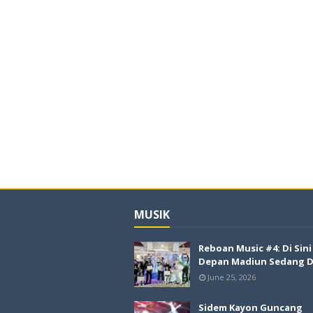
MUSIK
Reboan Music #4: Di Sin
Depan Madiun Sedang Di
June 25, 2026
Sidem Kayon Guncang