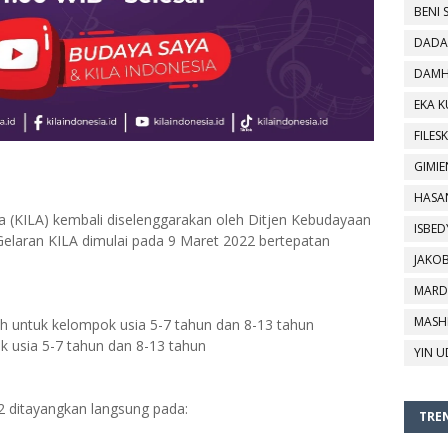
BENI 
DADA
DAMH
EKA 
FILESK
GIMIE
HASA
a (KILA) kembali diselenggarakan oleh Ditjen Kebudayaan
ISBED
laran KILA dimulai pada 9 Maret 2022 bertepatan
JAKO
MARD
MASH
h untuk kelompok usia 5-7 tahun dan 8-13 tahun
k usia 5-7 tahun dan 8-13 tahun
YIN U
2 ditayangkan langsung pada:
TREN