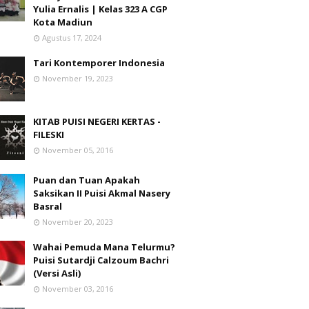
Yulia Ernalis | Kelas 323 A CGP
Kota Madiun
Agustus 17, 2024
Tari Kontemporer Indonesia
November 19, 2023
KITAB PUISI NEGERI KERTAS -
FILESKI
November 05, 2016
Puan dan Tuan Apakah
Saksikan II Puisi Akmal Nasery
Basral
November 20, 2023
Wahai Pemuda Mana Telurmu?
Puisi Sutardji Calzoum Bachri
(Versi Asli)
November 03, 2016