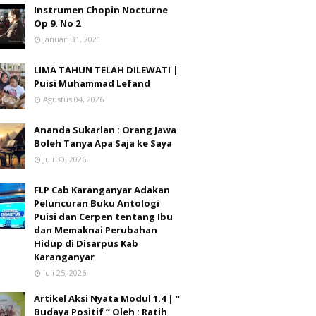
Instrumen Chopin Nocturne
Op 9. No 2
Januari 31, 2021
LIMA TAHUN TELAH DILEWATI |
Puisi Muhammad Lefand
Agustus 04, 2026
Ananda Sukarlan : Orang Jawa
Boleh Tanya Apa Saja ke Saya
Juli 30, 2026
FLP Cab Karanganyar Adakan
Peluncuran Buku Antologi
Puisi dan Cerpen tentang Ibu
dan Memaknai Perubahan
Hidup di Disarpus Kab
Karanganyar
Juli 25, 2026
Artikel Aksi Nyata Modul 1.4 | “
Budaya Positif “ Oleh : Ratih