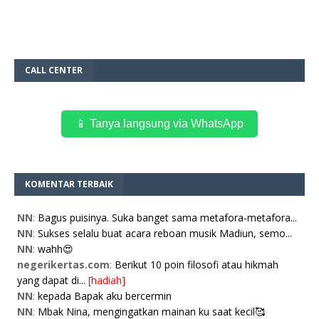
CALL CENTER
📱 Tanya langsung via WhatsApp
KOMENTAR TERBAIK
NN
:
Bagus puisinya. Suka banget sama metafora-metafora...
NN
:
Sukses selalu buat acara reboan musik Madiun, semo...
NN
:
wahh😍
negerikertas.com
:
Berikut 10 poin filosofi atau hikmah
yang dapat di...
[hadiah]
NN
:
kepada Bapak aku bercermin
NN
:
Mbak Nina, mengingatkan mainan ku saat kecil🥰