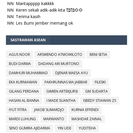
NN
:
Mantappppp kakkkk
NN
:
Keren sekali adik-adik kita 🥰🥰🌻🌻
NN
:
Terima kasih
NN
:
Les Bumi Jember memang ok
SASTRAWAN ASEAN
AGUS NOOR
ARSWENDO ATMOWILOTO
BENI SETIA
BUDI DARMA
DADANG ARI MURTONO
DAMHURI MUHAMMAD
DJENAR MAESA AYU
EKA KURNIAWAN
FAKHRUNNAS MA JABBAR
FILESKI
GILANG PERDANA
GIMIEN ARTEKJURSI
GM SUDARTA
HASAN AL BANNA
I MADE SUANTHA
ISBEDY STIAWAN ZS
IYUT FITRA
JAKOB SUMARDJO
KURNIA EFFENDI
MARDI LUHUNG
MARWANTO
MASHDAR ZAINAL
SENO GUMIRA AJIDARMA
YIN UDE
YUDITEHA