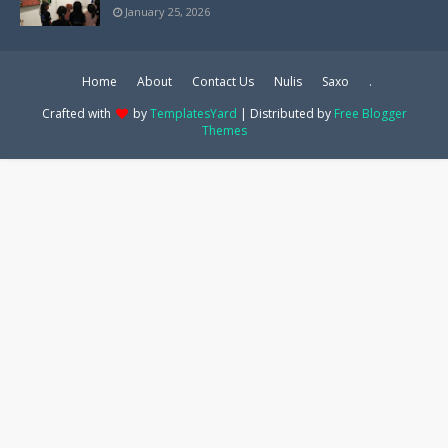
January 25, 2026
Home
About
Contact Us
Nulis
Saxo
.
Crafted with
by
TemplatesYard
| Distributed by
Free Blogger
Themes