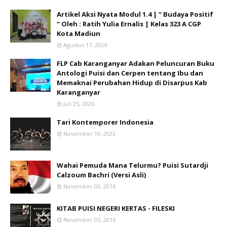
Artikel Aksi Nyata Modul 1.4 | “ Budaya Positif
“ Oleh : Ratih Yulia Ernalis | Kelas 323 A CGP
Kota Madiun
Agustus 17, 2024
FLP Cab Karanganyar Adakan Peluncuran Buku
Antologi Puisi dan Cerpen tentang Ibu dan
Memaknai Perubahan Hidup di Disarpus Kab
Karanganyar
Juli 25, 2026
Tari Kontemporer Indonesia
November 19, 2023
Wahai Pemuda Mana Telurmu? Puisi Sutardji
Calzoum Bachri (Versi Asli)
November 03, 2016
KITAB PUISI NEGERI KERTAS - FILESKI
November 05, 2016