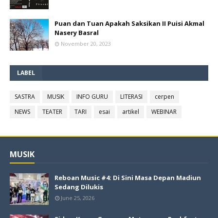
Puan dan Tuan Apakah Saksikan II Puisi Akmal
Nasery Basral
November 20, 2023
LABEL
SASTRA
MUSIK
INFO GURU
LITERASI
cerpen
NEWS
TEATER
TARI
esai
artikel
WEBINAR
MUSIK
Reboan Music #4: Di Sini Masa Depan Madiun
Sedang Dilukis
June 25, 2026