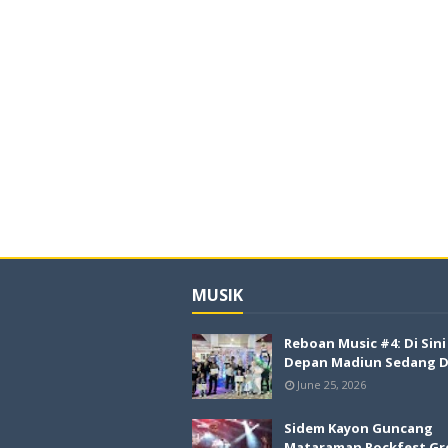
MUSIK
Reboan Music #4: Di Sin
Depan Madiun Sedang Di
June 25, 2026
Sidem Kayon Guncang
Mataraman Rockfest Gr