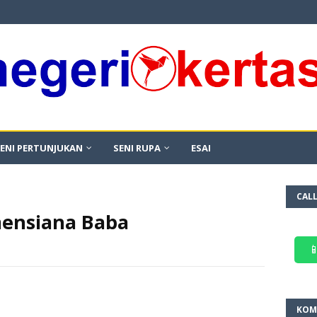
ENI PERTUNJUKAN
SENI RUPA
ESAI
CAL
mensiana Baba

KOM