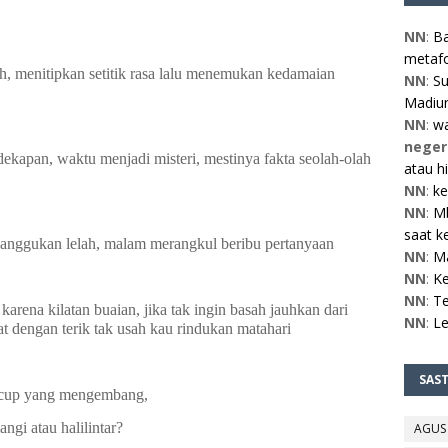
NN
:
Ba
metafo
sih, menitipkan setitik rasa lalu menemukan kedamaian
NN
:
Su
Madiun
NN
:
w
neger
apan, waktu menjadi misteri, mestinya fakta seolah-olah
atau h
NN
:
ke
NN
:
Mb
saat ke
 anggukan lelah, malam merangkul beribu pertanyaan
NN
:
M
NN
:
Ke
NN
:
Te
karena kilatan buaian, jika tak ingin basah jauhkan dari
NN
:
L
abat dengan terik tak usah kau rindukan matahari
SAS
uncup yang mengembang,
angi atau halilintar?
AGUS