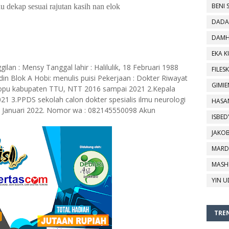
BENI 
u dekap sesuai rajutan kasih nan elok
DADA
DAMH
EKA 
an : Mensy Tanggal lahir : Halilulik, 18 Februari 1988
FILESK
in Blok A Hobi: menulis puisi Pekerjaan : Dokter Riwayat
GIMIE
nopu kabupaten TTU, NTT 2016 sampai 2021 2.Kepala
 3.PPDS sekolah calon dokter spesialis ilmu neurologi
HASA
k Januari 2022. Nomor wa : 082145550098 Akun
ISBED
JAKO
MARD
MASH
YIN U
TREN