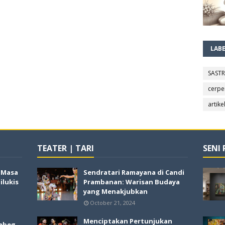
LAB
SAST
cerpe
artike
TEATER | TARI
SENI
i Masa
Sendratari Ramayana di Candi
lukis
Prambanan: Warisan Budaya
yang Menakjubkan
October 21, 2024
Menciptakan Pertunjukan
ebeg