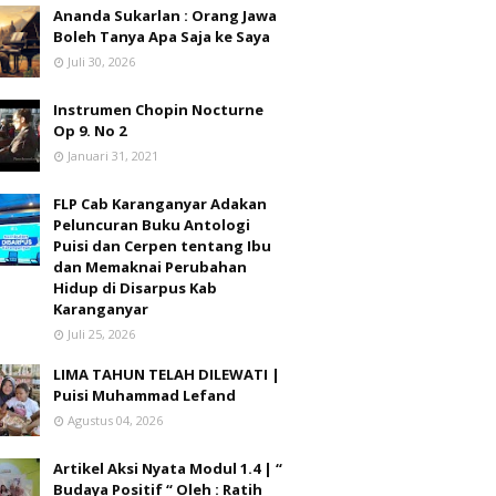
Ananda Sukarlan : Orang Jawa
Boleh Tanya Apa Saja ke Saya
Juli 30, 2026
Instrumen Chopin Nocturne
Op 9. No 2
Januari 31, 2021
FLP Cab Karanganyar Adakan
Peluncuran Buku Antologi
Puisi dan Cerpen tentang Ibu
dan Memaknai Perubahan
Hidup di Disarpus Kab
Karanganyar
Juli 25, 2026
LIMA TAHUN TELAH DILEWATI |
Puisi Muhammad Lefand
Agustus 04, 2026
Artikel Aksi Nyata Modul 1.4 | “
Budaya Positif “ Oleh : Ratih