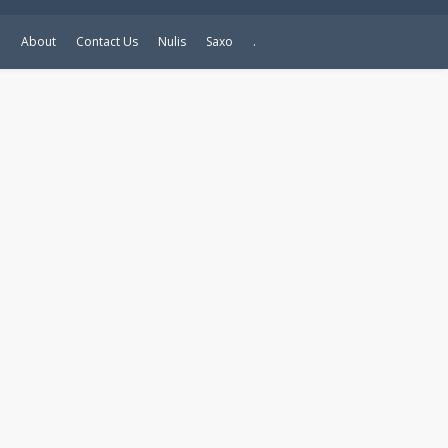
e
About
Contact Us
Nulis
Saxo
.