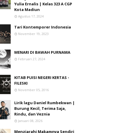
Yulia Ernalis | Kelas 323 A CGP
Kota Madiun
Agustus 17, 2024
Tari Kontemporer Indonesia
November 19, 2023
MENARI DI BAWAH PURNAMA
Februari 27, 2024
KITAB PUISI NEGERI KERTAS -
FILESKI
November 05, 2016
Lirik lagu Daniel Rumbekwan |
Burung Kecil, Terima Saja,
Rindu, dan Veznia
Januari 08, 2026
Menziarahi Makamnya Sendiri