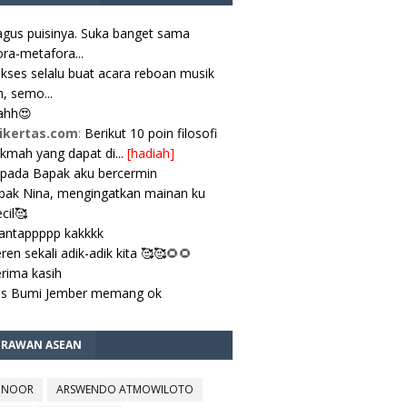
gus puisinya. Suka banget sama
ra-metafora...
kses selalu buat acara reboan musik
, semo...
ahh😍
ikertas.com
:
Berikut 10 poin filosofi
ikmah yang dapat di...
[hadiah]
pada Bapak aku bercermin
ak Nina, mengingatkan mainan ku
cil🥰
antappppp kakkkk
ren sekali adik-adik kita 🥰🥰🌻🌻
rima kasih
es Bumi Jember memang ok
TRAWAN ASEAN
 NOOR
ARSWENDO ATMOWILOTO