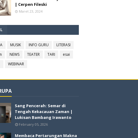
| Cerpen Fileski
Maret 23, 2024
EL
RA
MUSIK
INFO GURU
LITERASI
n
NEWS
TEATER
TARI
esai
l
WEBINAR
 RUPA
Sang Pencerah: Semar di
Tengah Kekacauan Zaman |
Lukisan Bambang Irawanto
February 05, 2026
Membaca Pertarungan Makna