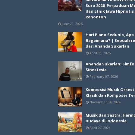
Suro 2026, Perpaduan M
dan Etnik Jawa Hipnotis
Penonton
June 21, 2026
Hari Piano Sedunia, Apa
Bagaimana? | Sebuah re
dari Ananda Sukarlan
April 08, 2026
Ananda Sukarlan: Simfo
Sinestesia
February 07, 2026
Komposisi Musik Orkest
Klasik dan Komposer Te
November 04, 2024
Musik dan Sastra: Harm
Budaya di Indonesia
April 07, 2024