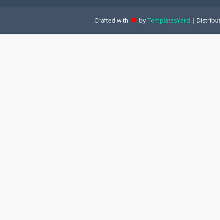
Crafted with
by
TemplatesYard
| Distribu