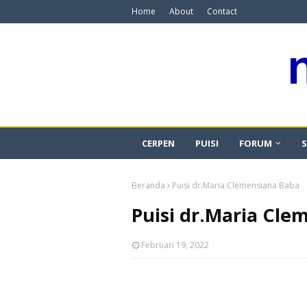
Home
About
Contact
CERPEN
PUISI
FORUM
S
Beranda
Puisi dr.Maria Clemensiana Baba
Puisi dr.Maria Cle
Februari 19, 2022