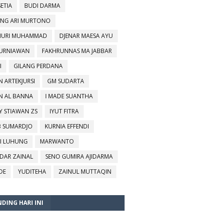
SETIA
BUDI DARMA
NG ARI MURTONO
URI MUHAMMAD
DJENAR MAESA AYU
KURNIAWAN
FAKHRUNNAS MA JABBAR
I
GILANG PERDANA
N ARTEKJURSI
GM SUDARTA
N AL BANNA
I MADE SUANTHA
Y STIAWAN ZS
IYUT FITRA
B SUMARDJO
KURNIA EFFENDI
I LUHUNG
MARWANTO
DAR ZAINAL
SENO GUMIRA AJIDARMA
DE
YUDITEHA
ZAINUL MUTTAQIN
DING HARI INI