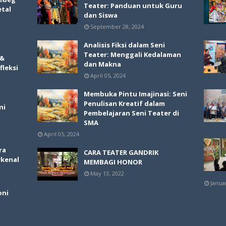
Teater: Panduan untuk Guru
etal
dan Siswa
September 28, 2024
Analisis Fiksi dalam Seni
Teater: Menggali Kedalaman
 &
dan Makna
fleksi
April 05, 2024
Membuka Pintu Imajinasi: Seni
Penulisan Kreatif dalam
ni
Pembelajaran Seni Teater di
SMA
April 05, 2024
ra
CARA TEATER GANDRIK
rkenal
MEMBAGI HONOR
May 13, 2022
Janua
oni