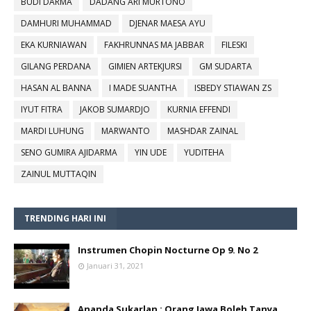
BUDI DARMA
DADANG ARI MURTONO
DAMHURI MUHAMMAD
DJENAR MAESA AYU
EKA KURNIAWAN
FAKHRUNNAS MA JABBAR
FILESKI
GILANG PERDANA
GIMIEN ARTEKJURSI
GM SUDARTA
HASAN AL BANNA
I MADE SUANTHA
ISBEDY STIAWAN ZS
IYUT FITRA
JAKOB SUMARDJO
KURNIA EFFENDI
MARDI LUHUNG
MARWANTO
MASHDAR ZAINAL
SENO GUMIRA AJIDARMA
YIN UDE
YUDITEHA
ZAINUL MUTTAQIN
TRENDING HARI INI
Instrumen Chopin Nocturne Op 9. No 2
Januari 31, 2021
Ananda Sukarlan : Orang Jawa Boleh Tanya