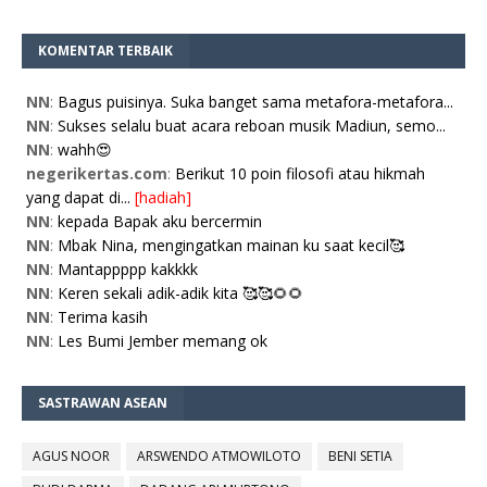
KOMENTAR TERBAIK
NN
:
Bagus puisinya. Suka banget sama metafora-metafora...
NN
:
Sukses selalu buat acara reboan musik Madiun, semo...
NN
:
wahh😍
negerikertas.com
:
Berikut 10 poin filosofi atau hikmah
yang dapat di...
[hadiah]
NN
:
kepada Bapak aku bercermin
NN
:
Mbak Nina, mengingatkan mainan ku saat kecil🥰
NN
:
Mantappppp kakkkk
NN
:
Keren sekali adik-adik kita 🥰🥰🌻🌻
NN
:
Terima kasih
NN
:
Les Bumi Jember memang ok
SASTRAWAN ASEAN
AGUS NOOR
ARSWENDO ATMOWILOTO
BENI SETIA