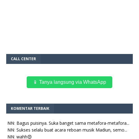
CALL CENTER
📱 Tanya langsung via WhatsApp
KOMENTAR TERBAIK
NN
:
Bagus puisinya. Suka banget sama metafora-metafora...
NN
:
Sukses selalu buat acara reboan musik Madiun, semo...
NN
:
wahh😍