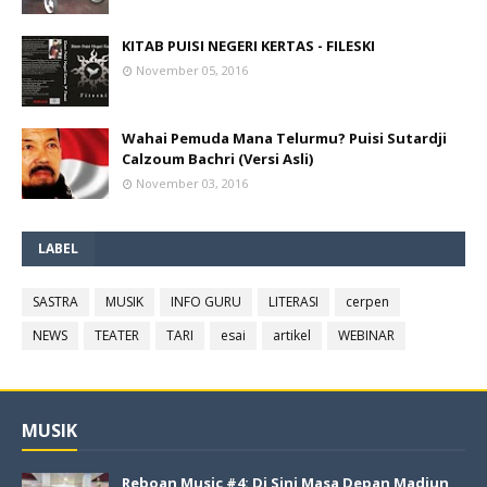
KITAB PUISI NEGERI KERTAS - FILESKI
November 05, 2016
Wahai Pemuda Mana Telurmu? Puisi Sutardji
Calzoum Bachri (Versi Asli)
November 03, 2016
LABEL
SASTRA
MUSIK
INFO GURU
LITERASI
cerpen
NEWS
TEATER
TARI
esai
artikel
WEBINAR
MUSIK
Reboan Music #4: Di Sini Masa Depan Madiun