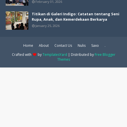
February 01, 2026
Titikan di Galeri Indigo: Catatan tentang Seni
Rupa, Anak, dan Kemerdekaan Berkarya
January 25, 2026
Home
About
Contact Us
Nulis
Saxo
.
Crafted with
by
TemplatesYard
| Distributed by
Free Blogger
Themes