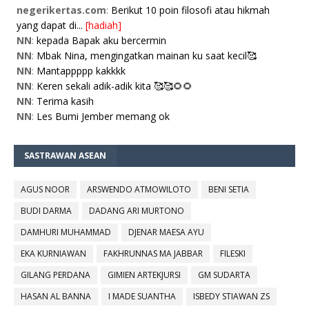
negerikertas.com
:
Berikut 10 poin filosofi atau hikmah
yang dapat di...
[hadiah]
NN
:
kepada Bapak aku bercermin
NN
:
Mbak Nina, mengingatkan mainan ku saat kecil🥰
NN
:
Mantappppp kakkkk
NN
:
Keren sekali adik-adik kita 🥰🥰🌻🌻
NN
:
Terima kasih
NN
:
Les Bumi Jember memang ok
SASTRAWAN ASEAN
AGUS NOOR
ARSWENDO ATMOWILOTO
BENI SETIA
BUDI DARMA
DADANG ARI MURTONO
DAMHURI MUHAMMAD
DJENAR MAESA AYU
EKA KURNIAWAN
FAKHRUNNAS MA JABBAR
FILESKI
GILANG PERDANA
GIMIEN ARTEKJURSI
GM SUDARTA
HASAN AL BANNA
I MADE SUANTHA
ISBEDY STIAWAN ZS