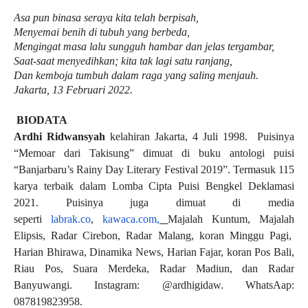
Asa pun binasa seraya kita telah berpisah,
Menyemai benih di tubuh yang berbeda,
Mengingat masa lalu sungguh hambar dan jelas tergambar,
Saat-saat menyedihkan; kita tak lagi satu ranjang,
Dan kemboja tumbuh dalam raga yang saling menjauh.
Jakarta, 13 Februari 2022.
BIODATA
Ardhi Ridwansyah
kelahiran Jakarta, 4 Juli 1998. Puisinya
“Memoar dari Takisung” dimuat di buku antologi puisi
“Banjarbaru’s Rainy Day Literary Festival 2019”. Termasuk 115
karya terbaik dalam Lomba Cipta Puisi Bengkel Deklamasi
2021. Puisinya juga dimuat di media
seperti
labrak.co
,
kawaca.com
,
Majalah Kuntum, Majalah
Elipsis, Radar Cirebon, Radar Malang, koran Minggu Pagi,
Harian Bhirawa, Dinamika News, Harian Fajar, koran Pos Bali,
Riau Pos, Suara Merdeka, Radar Madiun, dan Radar
Banyuwangi. Instagram: @ardhigidaw. WhatsAap:
087819823958.