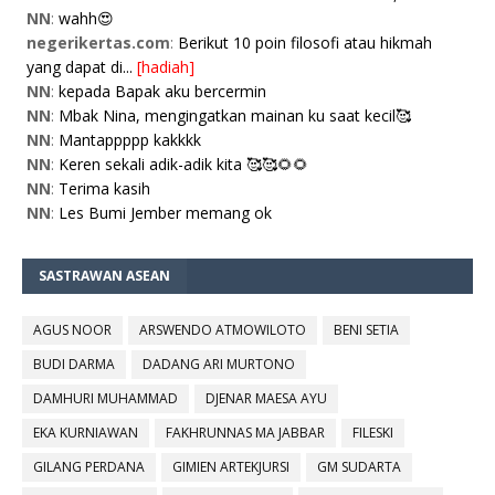
NN
:
wahh😍
negerikertas.com
:
Berikut 10 poin filosofi atau hikmah
yang dapat di...
[hadiah]
NN
:
kepada Bapak aku bercermin
NN
:
Mbak Nina, mengingatkan mainan ku saat kecil🥰
NN
:
Mantappppp kakkkk
NN
:
Keren sekali adik-adik kita 🥰🥰🌻🌻
NN
:
Terima kasih
NN
:
Les Bumi Jember memang ok
SASTRAWAN ASEAN
AGUS NOOR
ARSWENDO ATMOWILOTO
BENI SETIA
BUDI DARMA
DADANG ARI MURTONO
DAMHURI MUHAMMAD
DJENAR MAESA AYU
EKA KURNIAWAN
FAKHRUNNAS MA JABBAR
FILESKI
GILANG PERDANA
GIMIEN ARTEKJURSI
GM SUDARTA