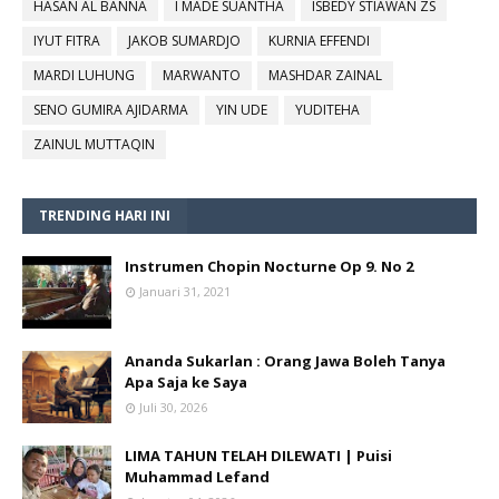
HASAN AL BANNA
I MADE SUANTHA
ISBEDY STIAWAN ZS
IYUT FITRA
JAKOB SUMARDJO
KURNIA EFFENDI
MARDI LUHUNG
MARWANTO
MASHDAR ZAINAL
SENO GUMIRA AJIDARMA
YIN UDE
YUDITEHA
ZAINUL MUTTAQIN
TRENDING HARI INI
Instrumen Chopin Nocturne Op 9. No 2
Januari 31, 2021
Ananda Sukarlan : Orang Jawa Boleh Tanya
Apa Saja ke Saya
Juli 30, 2026
LIMA TAHUN TELAH DILEWATI | Puisi
Muhammad Lefand