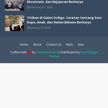
Ekosistem, dan Kejujuran Berkarya
February 01, 2026
Titikan di Galeri Indigo: Catatan tentang Seni
Rupa, Anak, dan Kemerdekaan Berkarya
January 25, 2026
Home
About
Contact Us
Nulis
Saxo
.
Crafted with
by
TemplatesYard
| Distributed by
Free Blogger
Themes