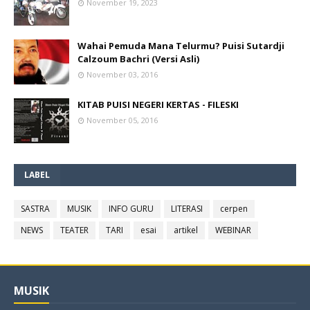
November 19, 2023
Wahai Pemuda Mana Telurmu? Puisi Sutardji
Calzoum Bachri (Versi Asli)
November 03, 2016
KITAB PUISI NEGERI KERTAS - FILESKI
November 05, 2016
LABEL
SASTRA
MUSIK
INFO GURU
LITERASI
cerpen
NEWS
TEATER
TARI
esai
artikel
WEBINAR
MUSIK