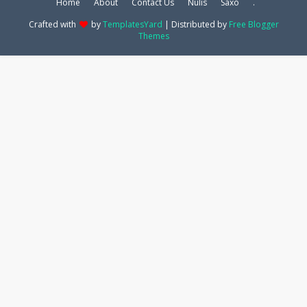
Home
About
Contact Us
Nulis
Saxo
.
Crafted with
by
TemplatesYard
| Distributed by
Free Blogger
Themes