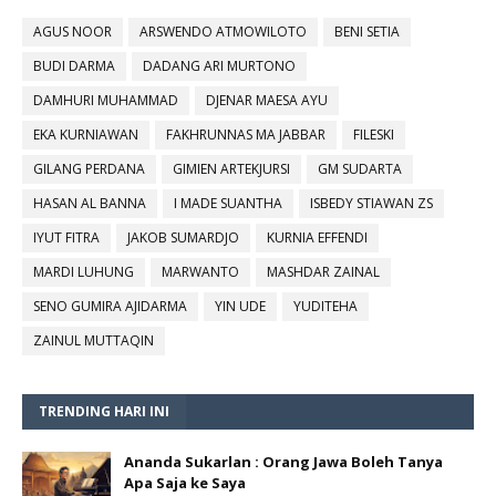
AGUS NOOR
ARSWENDO ATMOWILOTO
BENI SETIA
BUDI DARMA
DADANG ARI MURTONO
DAMHURI MUHAMMAD
DJENAR MAESA AYU
EKA KURNIAWAN
FAKHRUNNAS MA JABBAR
FILESKI
GILANG PERDANA
GIMIEN ARTEKJURSI
GM SUDARTA
HASAN AL BANNA
I MADE SUANTHA
ISBEDY STIAWAN ZS
IYUT FITRA
JAKOB SUMARDJO
KURNIA EFFENDI
MARDI LUHUNG
MARWANTO
MASHDAR ZAINAL
SENO GUMIRA AJIDARMA
YIN UDE
YUDITEHA
ZAINUL MUTTAQIN
TRENDING HARI INI
Ananda Sukarlan : Orang Jawa Boleh Tanya
Apa Saja ke Saya