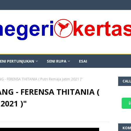
ENI PERTUNJUKAN
SENI RUPA
ESAI
 FERENSA THITANIA ( Putri Remaja Jatim 2021 )"
CAL
G - FERENSA THITANIA (
2021 )"

KOM