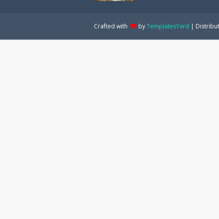
Crafted with
by
TemplatesYard
| Distribu