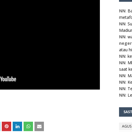
NN
:
Ba
metafo
NN
:
Su
Madiun
NN
:
w
neger
atau h
NN
:
ke
NN
:
Mb
saat ke
NN
:
M
NN
:
Ke
NN
:
Te
NN
:
L
SAS
AGUS