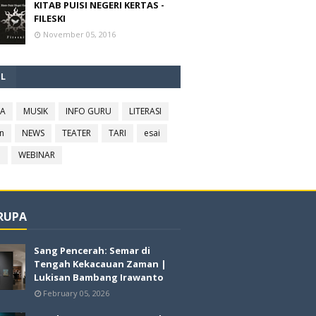
KITAB PUISI NEGERI KERTAS -
FILESKI
November 05, 2016
EL
RA
MUSIK
INFO GURU
LITERASI
n
NEWS
TEATER
TARI
esai
l
WEBINAR
 RUPA
Sang Pencerah: Semar di
Tengah Kekacauan Zaman |
Lukisan Bambang Irawanto
February 05, 2026