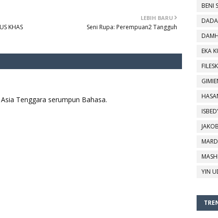
BENI 
LEBIH BARU
DADA
US KHAS
Seni Rupa: Perempuan2 Tangguh
DAMH
EKA 
FILESK
GIMIE
HASA
aya Asia Tenggara serumpun Bahasa.
ISBED
JAKO
MARD
MASH
YIN U
TREN