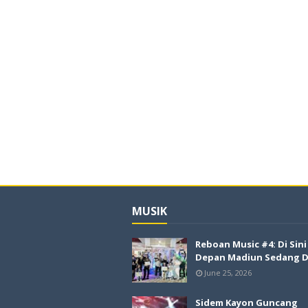
MUSIK
Reboan Music #4: Di Sin
Depan Madiun Sedang Di
June 25, 2026
Sidem Kayon Guncang