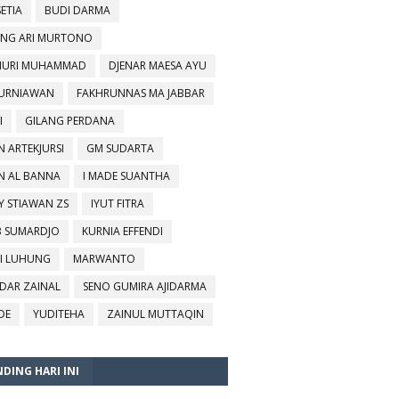
SETIA
BUDI DARMA
NG ARI MURTONO
URI MUHAMMAD
DJENAR MAESA AYU
KURNIAWAN
FAKHRUNNAS MA JABBAR
I
GILANG PERDANA
N ARTEKJURSI
GM SUDARTA
N AL BANNA
I MADE SUANTHA
Y STIAWAN ZS
IYUT FITRA
B SUMARDJO
KURNIA EFFENDI
I LUHUNG
MARWANTO
DAR ZAINAL
SENO GUMIRA AJIDARMA
DE
YUDITEHA
ZAINUL MUTTAQIN
DING HARI INI