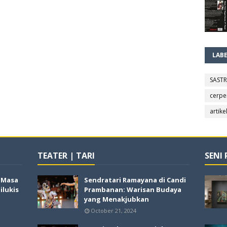
LAB
SAST
cerpe
artike
TEATER | TARI
SENI
i Masa
Sendratari Ramayana di Candi
lukis
Prambanan: Warisan Budaya
yang Menakjubkan
October 21, 2024