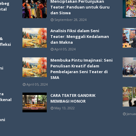
Menciptakan Pertunjukan
ebeg
Teater: Panduan untuk Guru
etal
dan Siswa
September 28, 2024
Analisis Fiksi dalam Seni
Teater: Menggali Kedalaman
 &
dan Makna
fleksi
April 05, 2024
Membuka Pintu Imajinasi: Seni
Penulisan Kreatif dalam
ni
Pembelajaran Seni Teater di
SMA
April 05, 2024
ra
CARA TEATER GANDRIK
rkenal
MEMBAGI HONOR
May 13, 2022
Janua
oni