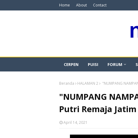
Home
About
Contact
CERPEN
PUISI
FORUM
S
Beranda
HALAMAN 2
"NUMPANG NAMPANG -
"NUMPANG NAMPAN
Putri Remaja Jatim 
April 14, 2021