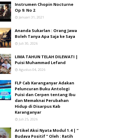
Instrumen Chopin Nocturne
Op 9. No 2
Januari 31, 2021
Ananda Sukarlan : Orang Jawa
Boleh Tanya Apa Saja ke Saya
Juli 30, 2026
LIMA TAHUN TELAH DILEWATI |
Puisi Muhammad Lefand
Agustus 04, 2026
FLP Cab Karanganyar Adakan
Peluncuran Buku Antologi
Puisi dan Cerpen tentang Ibu
dan Memaknai Perubahan
Hidup di Disarpus Kab
Karanganyar
Juli 25, 2026
Artikel Aksi Nyata Modul 1.4 | “
Budaya Positif “ Oleh : Ratih