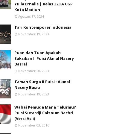
Yulia Ernalis | Kelas 323 A CGP
Kota Madiun
Agustus 17, 2024
Tari Kontemporer Indonesia
November 19, 2023
Puan dan Tuan Apakah
Saksikan II Puisi Akmal Nasery
Basral
November 20, 2023
Taman Surga II Puisi : Akmal
Nasery Basral
November 19, 2023
Wahai Pemuda Mana Telurmu?
Puisi Sutardji Calzoum Bachri
(Versi Asli)
November 03, 2016