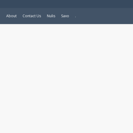
e
About
Contact Us
Nulis
Saxo
.