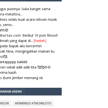
gus puisinya. Suka banget sama
ra-metafora...
kses selalu buat acara reboan musik
, semo...
ahh😍
ikertas.com
:
Berikut 10 poin filosofi
ikmah yang dapat di...
[hadiah]
pada Bapak aku bercermin
ak Nina, mengingatkan mainan ku
cil🥰
antappppp kakkkk
ren sekali adik-adik kita 🥰🥰🌻🌻
rima kasih
es Bumi Jember memang ok
TRAWAN ASEAN
 NOOR
ARSWENDO ATMOWILOTO