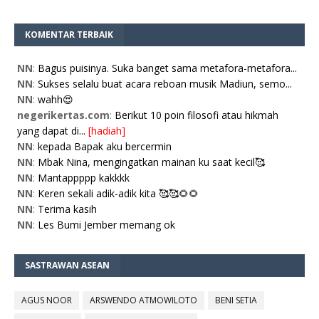
KOMENTAR TERBAIK
NN
:
Bagus puisinya. Suka banget sama metafora-metafora...
NN
:
Sukses selalu buat acara reboan musik Madiun, semo...
NN
:
wahh😍
negerikertas.com
:
Berikut 10 poin filosofi atau hikmah
yang dapat di...
[hadiah]
NN
:
kepada Bapak aku bercermin
NN
:
Mbak Nina, mengingatkan mainan ku saat kecil🥰
NN
:
Mantappppp kakkkk
NN
:
Keren sekali adik-adik kita 🥰🥰🌻🌻
NN
:
Terima kasih
NN
:
Les Bumi Jember memang ok
SASTRAWAN ASEAN
AGUS NOOR
ARSWENDO ATMOWILOTO
BENI SETIA