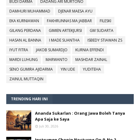
BUDI DARMA
DADANG ARI MURTONO
DAMHURI MUHAMMAD
DJENAR MAESA AYU
EKA KURNIAWAN
FAKHRUNNAS MA JABBAR
FILESKI
GILANG PERDANA
GIMIEN ARTEKJURSI
GM SUDARTA
HASAN AL BANNA
I MADE SUANTHA
ISBEDY STIAWAN ZS
IYUT FITRA
JAKOB SUMARDJO
KURNIA EFFENDI
MARDI LUHUNG
MARWANTO
MASHDAR ZAINAL
SENO GUMIRA AJIDARMA
YIN UDE
YUDITEHA
ZAINUL MUTTAQIN
TRENDING HARI INI
Ananda Sukarlan : Orang Jawa Boleh Tanya
Apa Saja ke Saya
Juli 30, 2026
Instrumen Chopin Nocturne Op 9. No 2