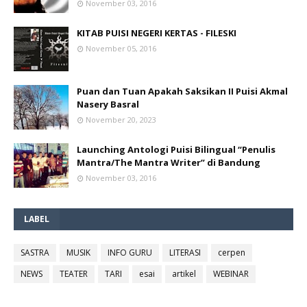
November 03, 2016
KITAB PUISI NEGERI KERTAS - FILESKI
November 05, 2016
Puan dan Tuan Apakah Saksikan II Puisi Akmal
Nasery Basral
November 20, 2023
Launching Antologi Puisi Bilingual “Penulis
Mantra/The Mantra Writer” di Bandung
November 03, 2016
LABEL
SASTRA
MUSIK
INFO GURU
LITERASI
cerpen
NEWS
TEATER
TARI
esai
artikel
WEBINAR