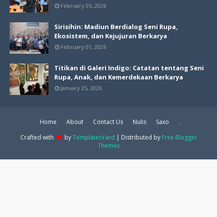
February 05, 2026
Sirisihin: Madiun Berdialog Seni Rupa,
Ekosistem, dan Kejujuran Berkarya
February 01, 2026
Titikan di Galeri Indigo: Catatan tentang Seni
Rupa, Anak, dan Kemerdekaan Berkarya
January 25, 2026
Home
About
Contact Us
Nulis
Saxo
.
Crafted with
by
TemplatesYard
| Distributed by
Free Blogger
Themes