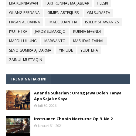
EKA KURNIAWAN
FAKHRUNNAS MA JABBAR
FILESKI
GILANG PERDANA
GIMIEN ARTEKJURSI
GM SUDARTA
HASAN AL BANNA
I MADE SUANTHA
ISBEDY STIAWAN ZS
IYUT FITRA
JAKOB SUMARDJO
KURNIA EFFENDI
MARDI LUHUNG
MARWANTO
MASHDAR ZAINAL
SENO GUMIRA AJIDARMA
YIN UDE
YUDITEHA
ZAINUL MUTTAQIN
TRENDING HARI INI
Ananda Sukarlan : Orang Jawa Boleh Tanya
Apa Saja ke Saya
Juli 30, 2026
Instrumen Chopin Nocturne Op 9. No 2
Januari 31, 2021