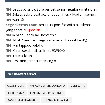
NN
:
Bagus puisinya. Suka banget sama metafora-metafora...
NN
:
Sukses selalu buat acara reboan musik Madiun, semo...
NN
:
wahh😍
negerikertas.com
:
Berikut 10 poin filosofi atau hikmah
yang dapat di...
[hadiah]
NN
:
kepada Bapak aku bercermin
NN
:
Mbak Nina, mengingatkan mainan ku saat kecil🥰
NN
:
Mantappppp kakkkk
NN
:
Keren sekali adik-adik kita 🥰🥰🌻🌻
NN
:
Terima kasih
NN
:
Les Bumi Jember memang ok
SASTRAWAN ASEAN
AGUS NOOR
ARSWENDO ATMOWILOTO
BENI SETIA
BUDI DARMA
DADANG ARI MURTONO
DAMHURI MUHAMMAD
DJENAR MAESA AYU