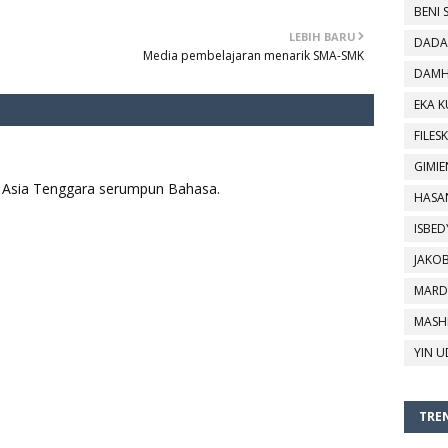
BENI 
LEBIH BARU
DADA
Media pembelajaran menarik SMA-SMK
DAMH
EKA 
FILESK
GIMIE
aya Asia Tenggara serumpun Bahasa.
HASA
ISBED
JAKO
MARD
MASH
YIN U
TREN