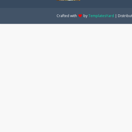
Crafted with
by
TemplatesYard
| Distribu