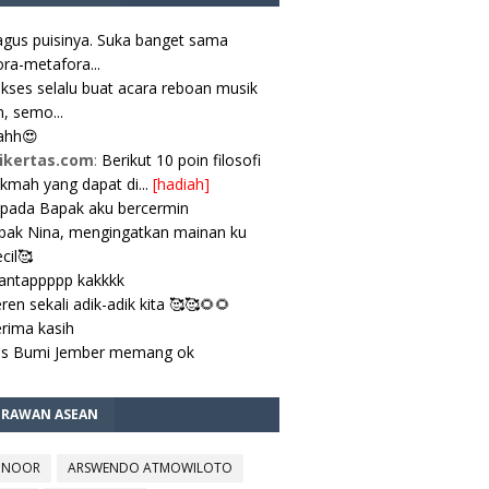
gus puisinya. Suka banget sama
ra-metafora...
kses selalu buat acara reboan musik
, semo...
ahh😍
ikertas.com
:
Berikut 10 poin filosofi
ikmah yang dapat di...
[hadiah]
pada Bapak aku bercermin
ak Nina, mengingatkan mainan ku
cil🥰
antappppp kakkkk
ren sekali adik-adik kita 🥰🥰🌻🌻
rima kasih
es Bumi Jember memang ok
TRAWAN ASEAN
 NOOR
ARSWENDO ATMOWILOTO