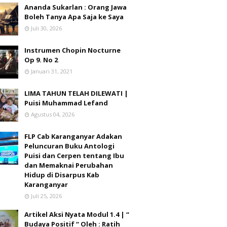
Ananda Sukarlan : Orang Jawa
Boleh Tanya Apa Saja ke Saya
Juli 30, 2026
Instrumen Chopin Nocturne
Op 9. No 2
Januari 31, 2021
LIMA TAHUN TELAH DILEWATI |
Puisi Muhammad Lefand
Agustus 04, 2026
FLP Cab Karanganyar Adakan
Peluncuran Buku Antologi
Puisi dan Cerpen tentang Ibu
dan Memaknai Perubahan
Hidup di Disarpus Kab
Karanganyar
Juli 25, 2026
Artikel Aksi Nyata Modul 1.4 | “
Budaya Positif “ Oleh : Ratih