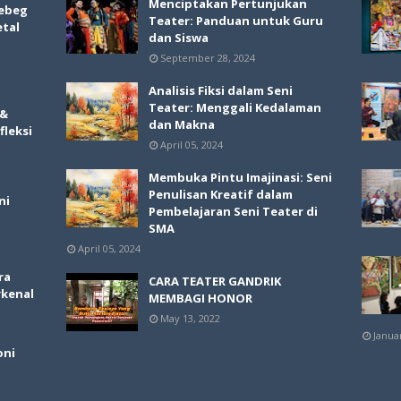
Menciptakan Pertunjukan
ebeg
Teater: Panduan untuk Guru
etal
dan Siswa
September 28, 2024
Analisis Fiksi dalam Seni
Teater: Menggali Kedalaman
 &
dan Makna
fleksi
April 05, 2024
Membuka Pintu Imajinasi: Seni
Penulisan Kreatif dalam
ni
Pembelajaran Seni Teater di
SMA
April 05, 2024
ra
CARA TEATER GANDRIK
rkenal
MEMBAGI HONOR
May 13, 2022
Janua
oni