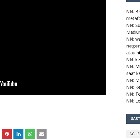
NN
:
Ba
metafo
NN
:
Su
Madiun
NN
:
w
neger
atau h
NN
:
ke
NN
:
Mb
saat ke
NN
:
M
NN
:
Ke
NN
:
Te
NN
:
L
SAS
AGUS