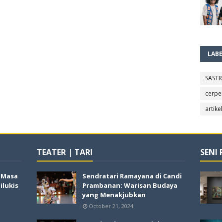
LAB
SAST
cerpe
artike
TEATER | TARI
SENI
i Masa
Sendratari Ramayana di Candi
lukis
Prambanan: Warisan Budaya
yang Menakjubkan
October 21, 2024