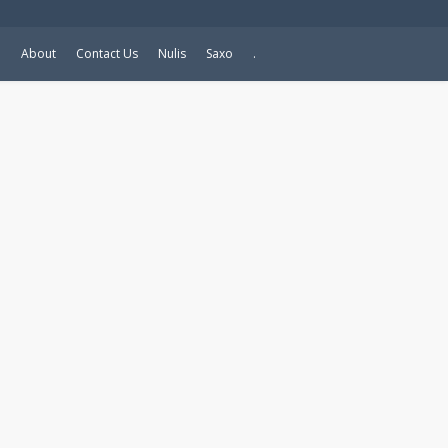
e
About
Contact Us
Nulis
Saxo
.