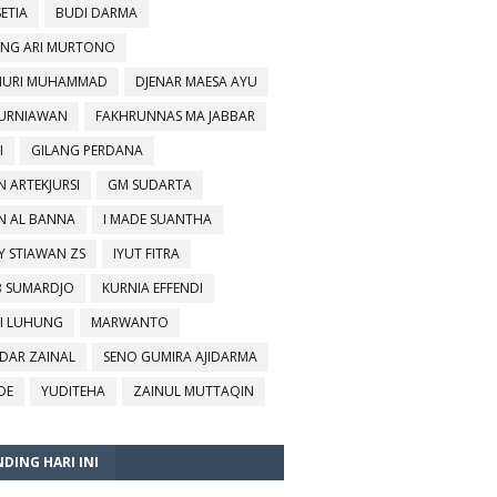
SETIA
BUDI DARMA
NG ARI MURTONO
URI MUHAMMAD
DJENAR MAESA AYU
KURNIAWAN
FAKHRUNNAS MA JABBAR
I
GILANG PERDANA
N ARTEKJURSI
GM SUDARTA
N AL BANNA
I MADE SUANTHA
Y STIAWAN ZS
IYUT FITRA
B SUMARDJO
KURNIA EFFENDI
I LUHUNG
MARWANTO
DAR ZAINAL
SENO GUMIRA AJIDARMA
DE
YUDITEHA
ZAINUL MUTTAQIN
DING HARI INI