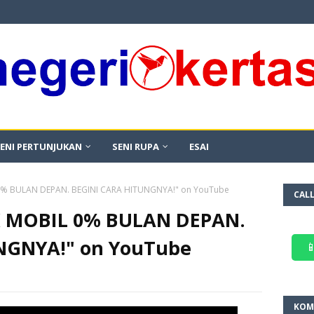
ENI PERTUNJUKAN
SENI RUPA
ESAI
 0% BULAN DEPAN. BEGINI CARA HITUNGNYA!" on YouTube
CAL
K MOBIL 0% BULAN DEPAN.
NGNYA!" on YouTube

KOM