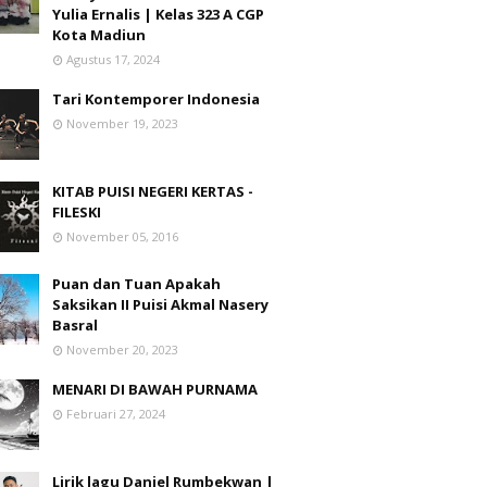
Yulia Ernalis | Kelas 323 A CGP
Kota Madiun
Agustus 17, 2024
Tari Kontemporer Indonesia
November 19, 2023
KITAB PUISI NEGERI KERTAS -
FILESKI
November 05, 2016
Puan dan Tuan Apakah
Saksikan II Puisi Akmal Nasery
Basral
November 20, 2023
MENARI DI BAWAH PURNAMA
Februari 27, 2024
Lirik lagu Daniel Rumbekwan |