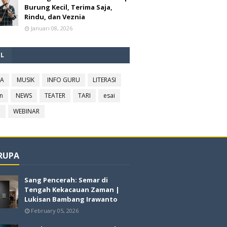
Burung Kecil, Terima Saja,
Rindu, dan Veznia
Januari 08, 2026
EL
RA
MUSIK
INFO GURU
LITERASI
n
NEWS
TEATER
TARI
esai
l
WEBINAR
 RUPA
Sang Pencerah: Semar di
Tengah Kekacauan Zaman |
Lukisan Bambang Irawanto
February 05, 2026