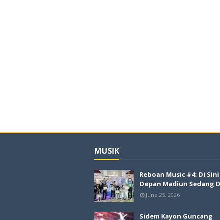
MUSIK
Reboan Music #4: Di Sin
Depan Madiun Sedang Di
June 25, 2026
Sidem Kayon Guncang