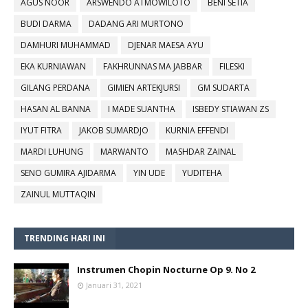
AGUS NOOR
ARSWENDO ATMOWILOTO
BENI SETIA
BUDI DARMA
DADANG ARI MURTONO
DAMHURI MUHAMMAD
DJENAR MAESA AYU
EKA KURNIAWAN
FAKHRUNNAS MA JABBAR
FILESKI
GILANG PERDANA
GIMIEN ARTEKJURSI
GM SUDARTA
HASAN AL BANNA
I MADE SUANTHA
ISBEDY STIAWAN ZS
IYUT FITRA
JAKOB SUMARDJO
KURNIA EFFENDI
MARDI LUHUNG
MARWANTO
MASHDAR ZAINAL
SENO GUMIRA AJIDARMA
YIN UDE
YUDITEHA
ZAINUL MUTTAQIN
TRENDING HARI INI
Instrumen Chopin Nocturne Op 9. No 2
Januari 31, 2021