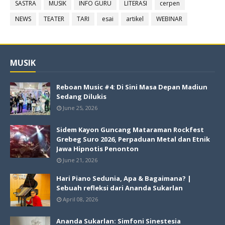
SASTRA
MUSIK
INFO GURU
LITERASI
cerpen
NEWS
TEATER
TARI
esai
artikel
WEBINAR
MUSIK
Reboan Music #4: Di Sini Masa Depan Madiun
Sedang Dilukis
June 25, 2026
Sidem Kayon Guncang Mataraman Rockfest
Grebeg Suro 2026, Perpaduan Metal dan Etnik
Jawa Hipnotis Penonton
June 21, 2026
Hari Piano Sedunia, Apa & Bagaimana? |
Sebuah refleksi dari Ananda Sukarlan
April 08, 2026
Ananda Sukarlan: Simfoni Sinestesia