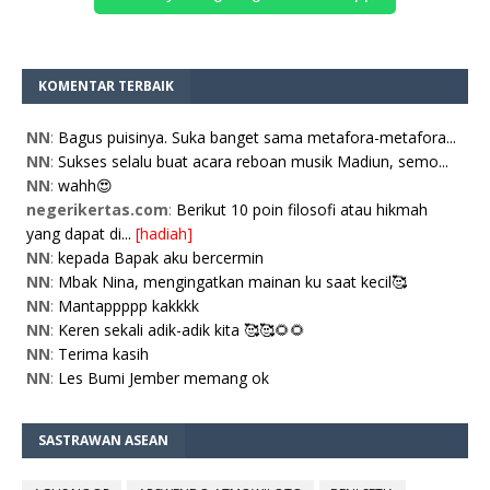
KOMENTAR TERBAIK
NN
:
Bagus puisinya. Suka banget sama metafora-metafora...
NN
:
Sukses selalu buat acara reboan musik Madiun, semo...
NN
:
wahh😍
negerikertas.com
:
Berikut 10 poin filosofi atau hikmah
yang dapat di...
[hadiah]
NN
:
kepada Bapak aku bercermin
NN
:
Mbak Nina, mengingatkan mainan ku saat kecil🥰
NN
:
Mantappppp kakkkk
NN
:
Keren sekali adik-adik kita 🥰🥰🌻🌻
NN
:
Terima kasih
NN
:
Les Bumi Jember memang ok
SASTRAWAN ASEAN