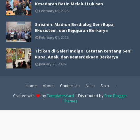
Kesadaran Batin Melalui Lukisan
February 05, 2026
Sirisihin: Madiun Berdialog Seni Rupa,
Ekosistem, dan Kejujuran Berkarya
February 01, 2026
Titikan di Galeri Indigo: Catatan tentang Seni
Rupa, Anak, dan Kemerdekaan Berkarya
January 25, 2026
Home
About
Contact Us
Nulis
Saxo
.
Crafted with
by
TemplatesYard
| Distributed by
Free Blogger
Themes