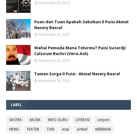
November 05, 2016
Puan dan Tuan Apakah Saksikan II Puisi Akmal
Nasery Basral
November 20, 2023
Wahai Pemuda Mana Telurmu? Puisi Sutardji
Calzoum Bachri (Versi Asli)
November 03, 2016
Taman Surga II Puisi : Akmal Nasery Basral
November 19, 2023
LABEL
SASTRA
MUSIK
INFO GURU
LITERASI
cerpen
NEWS
TEATER
TARI
esai
artikel
WEBINAR