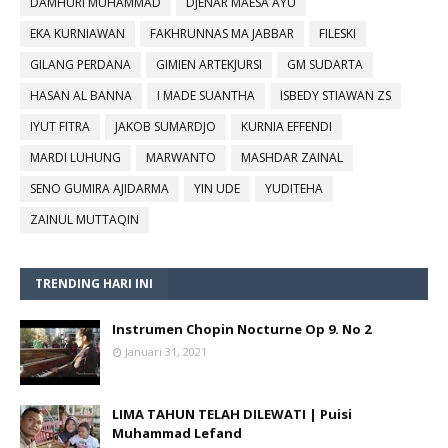
DAMHURI MUHAMMAD
DJENAR MAESA AYU
EKA KURNIAWAN
FAKHRUNNAS MA JABBAR
FILESKI
GILANG PERDANA
GIMIEN ARTEKJURSI
GM SUDARTA
HASAN AL BANNA
I MADE SUANTHA
ISBEDY STIAWAN ZS
IYUT FITRA
JAKOB SUMARDJO
KURNIA EFFENDI
MARDI LUHUNG
MARWANTO
MASHDAR ZAINAL
SENO GUMIRA AJIDARMA
YIN UDE
YUDITEHA
ZAINUL MUTTAQIN
TRENDING HARI INI
Instrumen Chopin Nocturne Op 9. No 2
Januari 31, 2021
LIMA TAHUN TELAH DILEWATI | Puisi
Muhammad Lefand