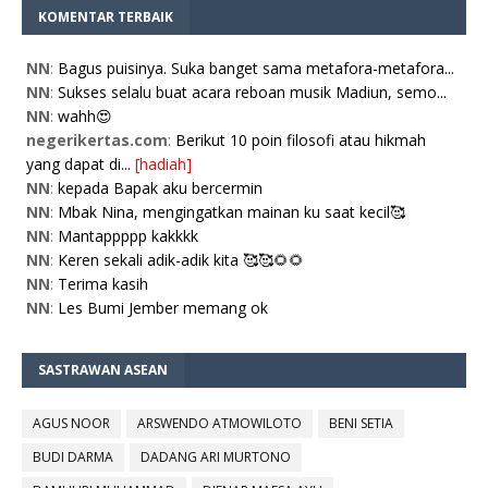
KOMENTAR TERBAIK
NN
:
Bagus puisinya. Suka banget sama metafora-metafora...
NN
:
Sukses selalu buat acara reboan musik Madiun, semo...
NN
:
wahh😍
negerikertas.com
:
Berikut 10 poin filosofi atau hikmah
yang dapat di...
[hadiah]
NN
:
kepada Bapak aku bercermin
NN
:
Mbak Nina, mengingatkan mainan ku saat kecil🥰
NN
:
Mantappppp kakkkk
NN
:
Keren sekali adik-adik kita 🥰🥰🌻🌻
NN
:
Terima kasih
NN
:
Les Bumi Jember memang ok
SASTRAWAN ASEAN
AGUS NOOR
ARSWENDO ATMOWILOTO
BENI SETIA
BUDI DARMA
DADANG ARI MURTONO