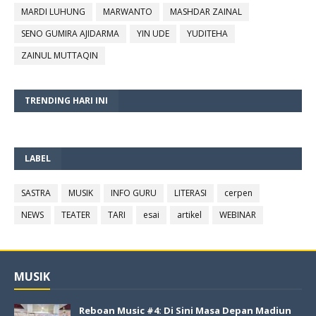
MARDI LUHUNG
MARWANTO
MASHDAR ZAINAL
SENO GUMIRA AJIDARMA
YIN UDE
YUDITEHA
ZAINUL MUTTAQIN
TRENDING HARI INI
LABEL
SASTRA
MUSIK
INFO GURU
LITERASI
cerpen
NEWS
TEATER
TARI
esai
artikel
WEBINAR
MUSIK
Reboan Music #4: Di Sini Masa Depan Madiun