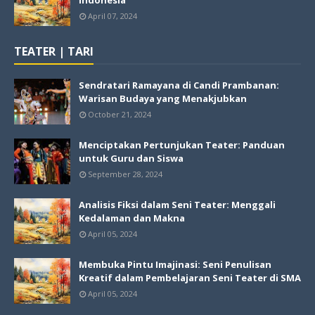
Indonesia
April 07, 2024
TEATER | TARI
Sendratari Ramayana di Candi Prambanan:
Warisan Budaya yang Menakjubkan
October 21, 2024
Menciptakan Pertunjukan Teater: Panduan
untuk Guru dan Siswa
September 28, 2024
Analisis Fiksi dalam Seni Teater: Menggali
Kedalaman dan Makna
April 05, 2024
Membuka Pintu Imajinasi: Seni Penulisan
Kreatif dalam Pembelajaran Seni Teater di SMA
April 05, 2024