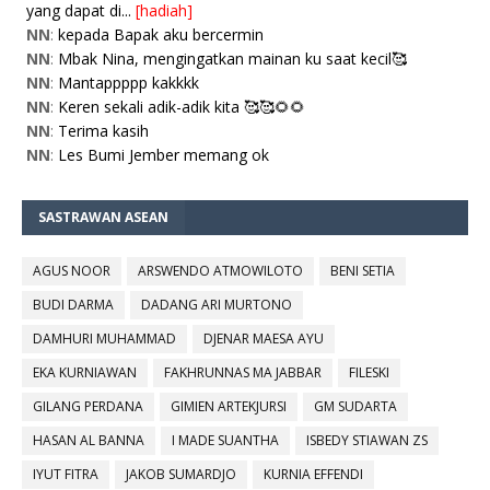
yang dapat di...
[hadiah]
NN
:
kepada Bapak aku bercermin
NN
:
Mbak Nina, mengingatkan mainan ku saat kecil🥰
NN
:
Mantappppp kakkkk
NN
:
Keren sekali adik-adik kita 🥰🥰🌻🌻
NN
:
Terima kasih
NN
:
Les Bumi Jember memang ok
SASTRAWAN ASEAN
AGUS NOOR
ARSWENDO ATMOWILOTO
BENI SETIA
BUDI DARMA
DADANG ARI MURTONO
DAMHURI MUHAMMAD
DJENAR MAESA AYU
EKA KURNIAWAN
FAKHRUNNAS MA JABBAR
FILESKI
GILANG PERDANA
GIMIEN ARTEKJURSI
GM SUDARTA
HASAN AL BANNA
I MADE SUANTHA
ISBEDY STIAWAN ZS
IYUT FITRA
JAKOB SUMARDJO
KURNIA EFFENDI