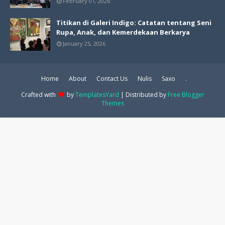
February 01, 2026
Titikan di Galeri Indigo: Catatan tentang Seni
Rupa, Anak, dan Kemerdekaan Berkarya
January 25, 2026
Home
About
Contact Us
Nulis
Saxo
.
Crafted with
by
TemplatesYard
| Distributed by
Free Blogger
Themes