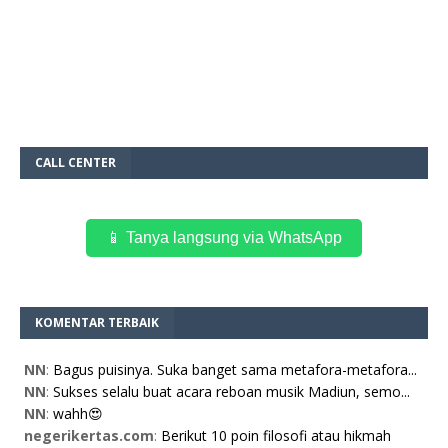
CALL CENTER
📱 Tanya langsung via WhatsApp
KOMENTAR TERBAIK
NN
:
Bagus puisinya. Suka banget sama metafora-metafora...
NN
:
Sukses selalu buat acara reboan musik Madiun, semo...
NN
:
wahh😍
negerikertas.com
:
Berikut 10 poin filosofi atau hikmah