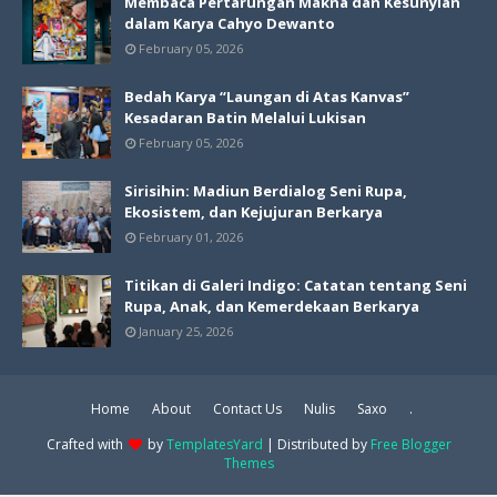
Membaca Pertarungan Makna dan Kesunyian
dalam Karya Cahyo Dewanto
February 05, 2026
Bedah Karya “Laungan di Atas Kanvas”
Kesadaran Batin Melalui Lukisan
February 05, 2026
Sirisihin: Madiun Berdialog Seni Rupa,
Ekosistem, dan Kejujuran Berkarya
February 01, 2026
Titikan di Galeri Indigo: Catatan tentang Seni
Rupa, Anak, dan Kemerdekaan Berkarya
January 25, 2026
Home
About
Contact Us
Nulis
Saxo
.
Crafted with
by
TemplatesYard
| Distributed by
Free Blogger
Themes