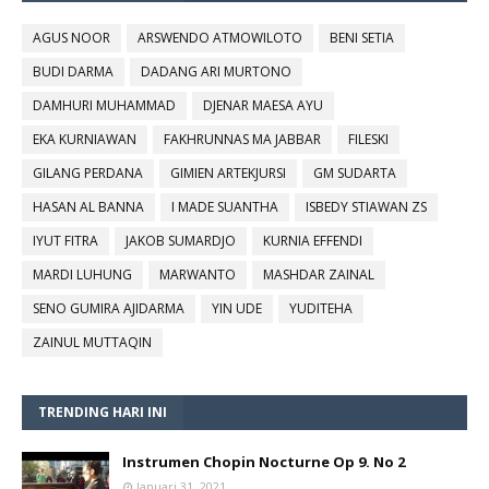
AGUS NOOR
ARSWENDO ATMOWILOTO
BENI SETIA
BUDI DARMA
DADANG ARI MURTONO
DAMHURI MUHAMMAD
DJENAR MAESA AYU
EKA KURNIAWAN
FAKHRUNNAS MA JABBAR
FILESKI
GILANG PERDANA
GIMIEN ARTEKJURSI
GM SUDARTA
HASAN AL BANNA
I MADE SUANTHA
ISBEDY STIAWAN ZS
IYUT FITRA
JAKOB SUMARDJO
KURNIA EFFENDI
MARDI LUHUNG
MARWANTO
MASHDAR ZAINAL
SENO GUMIRA AJIDARMA
YIN UDE
YUDITEHA
ZAINUL MUTTAQIN
TRENDING HARI INI
Instrumen Chopin Nocturne Op 9. No 2
Januari 31, 2021