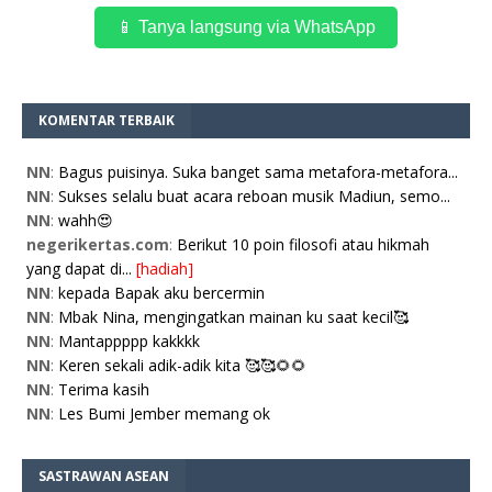
📱 Tanya langsung via WhatsApp
KOMENTAR TERBAIK
NN
:
Bagus puisinya. Suka banget sama metafora-metafora...
NN
:
Sukses selalu buat acara reboan musik Madiun, semo...
NN
:
wahh😍
negerikertas.com
:
Berikut 10 poin filosofi atau hikmah
yang dapat di...
[hadiah]
NN
:
kepada Bapak aku bercermin
NN
:
Mbak Nina, mengingatkan mainan ku saat kecil🥰
NN
:
Mantappppp kakkkk
NN
:
Keren sekali adik-adik kita 🥰🥰🌻🌻
NN
:
Terima kasih
NN
:
Les Bumi Jember memang ok
SASTRAWAN ASEAN