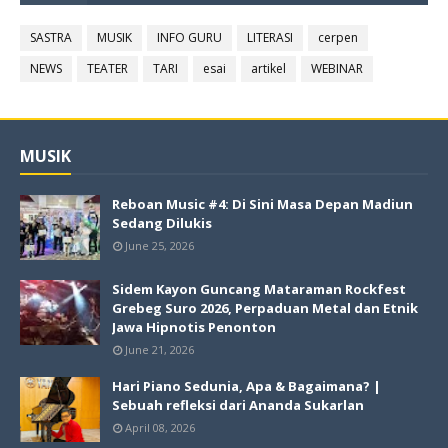
SASTRA
MUSIK
INFO GURU
LITERASI
cerpen
NEWS
TEATER
TARI
esai
artikel
WEBINAR
MUSIK
Reboan Music #4: Di Sini Masa Depan Madiun
Sedang Dilukis
June 25, 2026
Sidem Kayon Guncang Mataraman Rockfest
Grebeg Suro 2026, Perpaduan Metal dan Etnik
Jawa Hipnotis Penonton
June 21, 2026
Hari Piano Sedunia, Apa & Bagaimana? |
Sebuah refleksi dari Ananda Sukarlan
April 08, 2026