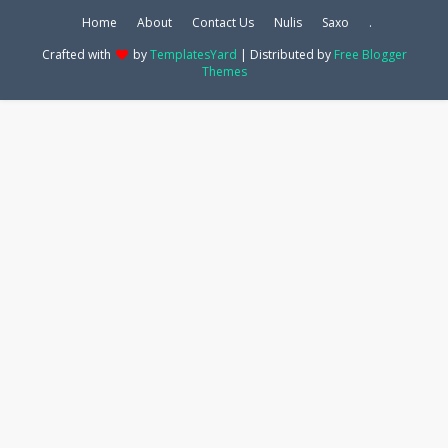
Home
About
Contact Us
Nulis
Saxo
.
Crafted with
by
TemplatesYard
| Distributed by
Free Blogger
Themes