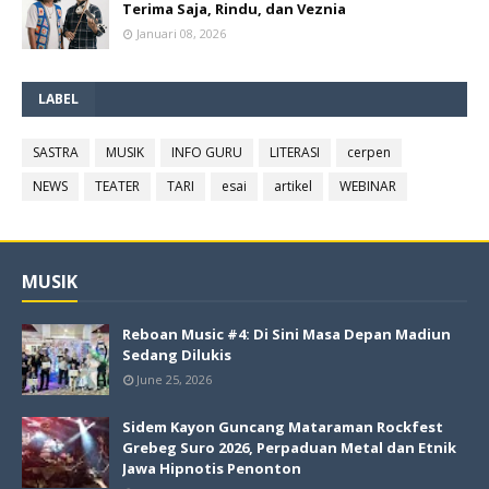
Terima Saja, Rindu, dan Veznia
Januari 08, 2026
LABEL
SASTRA
MUSIK
INFO GURU
LITERASI
cerpen
NEWS
TEATER
TARI
esai
artikel
WEBINAR
MUSIK
Reboan Music #4: Di Sini Masa Depan Madiun
Sedang Dilukis
June 25, 2026
Sidem Kayon Guncang Mataraman Rockfest
Grebeg Suro 2026, Perpaduan Metal dan Etnik
Jawa Hipnotis Penonton