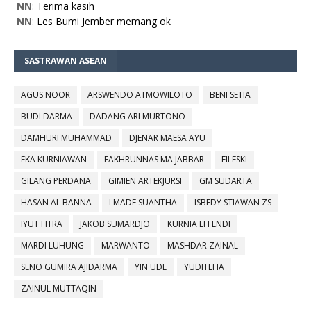
NN
:
Terima kasih
NN
:
Les Bumi Jember memang ok
SASTRAWAN ASEAN
AGUS NOOR
ARSWENDO ATMOWILOTO
BENI SETIA
BUDI DARMA
DADANG ARI MURTONO
DAMHURI MUHAMMAD
DJENAR MAESA AYU
EKA KURNIAWAN
FAKHRUNNAS MA JABBAR
FILESKI
GILANG PERDANA
GIMIEN ARTEKJURSI
GM SUDARTA
HASAN AL BANNA
I MADE SUANTHA
ISBEDY STIAWAN ZS
IYUT FITRA
JAKOB SUMARDJO
KURNIA EFFENDI
MARDI LUHUNG
MARWANTO
MASHDAR ZAINAL
SENO GUMIRA AJIDARMA
YIN UDE
YUDITEHA
ZAINUL MUTTAQIN