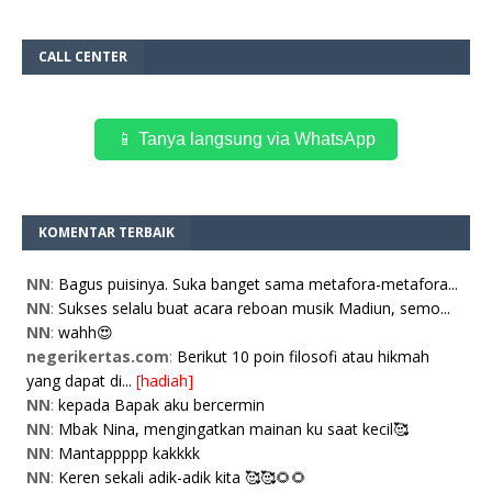
CALL CENTER
📱 Tanya langsung via WhatsApp
KOMENTAR TERBAIK
NN
:
Bagus puisinya. Suka banget sama metafora-metafora...
NN
:
Sukses selalu buat acara reboan musik Madiun, semo...
NN
:
wahh😍
negerikertas.com
:
Berikut 10 poin filosofi atau hikmah
yang dapat di...
[hadiah]
NN
:
kepada Bapak aku bercermin
NN
:
Mbak Nina, mengingatkan mainan ku saat kecil🥰
NN
:
Mantappppp kakkkk
NN
:
Keren sekali adik-adik kita 🥰🥰🌻🌻