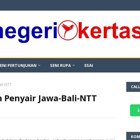
ENI PERTUNJUKAN
SENI RUPA
ESAI
ali-NTT
CAL
Penyair Jawa-Bali-NTT

KOM