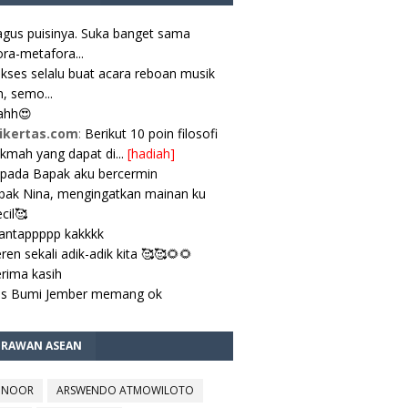
gus puisinya. Suka banget sama
ra-metafora...
kses selalu buat acara reboan musik
, semo...
ahh😍
ikertas.com
:
Berikut 10 poin filosofi
ikmah yang dapat di...
[hadiah]
pada Bapak aku bercermin
ak Nina, mengingatkan mainan ku
cil🥰
antappppp kakkkk
ren sekali adik-adik kita 🥰🥰🌻🌻
rima kasih
es Bumi Jember memang ok
TRAWAN ASEAN
 NOOR
ARSWENDO ATMOWILOTO