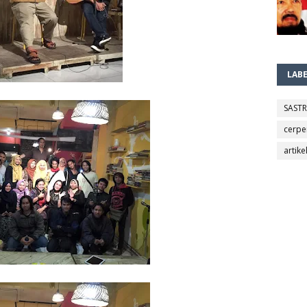
LAB
SAST
cerpe
artike