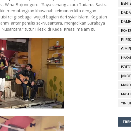
BENI 
i, Wina Bojonegoro. “Saya senang acara Tadarus Sastra
emakin mematangkan khasanah keimanan kita dengan
DADA
i religi sebagai wujud bagian dari syiar Islam. Kegiatan
DAMH
urahmi antar penulis se-Nusantara, menjadikan Surabaya
Nusantara.” tutur Fileski di Kedai Kreasi malam itu.
EKA 
FILESK
GIMIE
HASA
ISBED
JAKO
MARD
MASH
YIN U
TREN