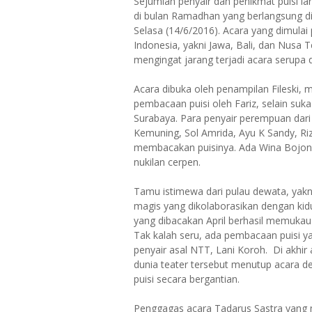
Sejumlah penyair dan penikmat puisi l
di bulan Ramadhan yang berlangsung di 
Selasa (14/6/2016). Acara yang dimulai 
Indonesia, yakni Jawa, Bali, dan Nusa
mengingat jarang terjadi acara serupa 
Acara dibuka oleh penampilan Fileski, 
pembacaan puisi oleh Fariz, selain suka
Surabaya. Para penyair perempuan dari 
Kemuning, Sol Amrida, Ayu K Sandy, Riz
membacakan puisinya. Ada Wina Bojon
nukilan cerpen.
Tamu istimewa dari pulau dewata, yakn
magis yang dikolaborasikan dengan kidun
yang dibacakan April berhasil memuka
Tak kalah seru, ada pembacaan puisi 
penyair asal NTT, Lani Koroh. Di akhi
dunia teater tersebut menutup acara 
puisi secara bergantian.
Penggagas acara Tadarus Sastra yang m