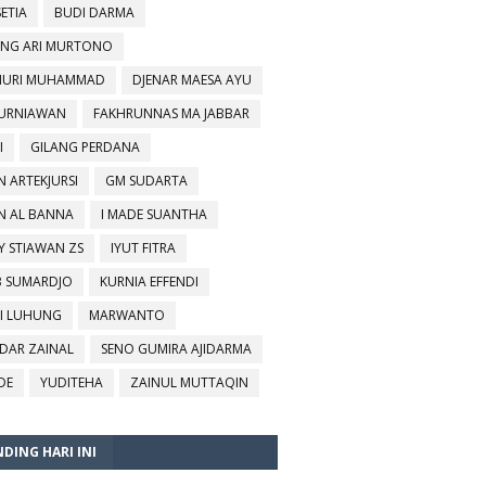
SETIA
BUDI DARMA
NG ARI MURTONO
URI MUHAMMAD
DJENAR MAESA AYU
KURNIAWAN
FAKHRUNNAS MA JABBAR
I
GILANG PERDANA
N ARTEKJURSI
GM SUDARTA
N AL BANNA
I MADE SUANTHA
Y STIAWAN ZS
IYUT FITRA
B SUMARDJO
KURNIA EFFENDI
I LUHUNG
MARWANTO
DAR ZAINAL
SENO GUMIRA AJIDARMA
DE
YUDITEHA
ZAINUL MUTTAQIN
DING HARI INI