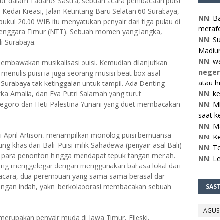
arut dalam Tadarus Sastra, sebuah acara pembacaan puisi
Kedai Kreasi, Jalan Ketintang Baru Selatan 60 Surabaya,
NN
:
Ba
pukul 20.00 WIB itu menyatukan penyair dari tiga pulau di
metafo
 Tenggara Timur (NTT). Sebuah momen yang langka,
NN
:
Su
di Surabaya.
Madiun
NN
:
w
membawakan musikalisasi puisi. Kemudian dilanjutkan
neger
 menulis puisi ia juga seorang musisi beat box asal
atau h
Surabaya tak ketinggalan untuk tampil. Ada Denting
ka Amalia, dan Eva Putri Salamah yang turut
NN
:
ke
egoro dan Heti Palestina Yunani yang duet membacakan
NN
:
Mb
saat ke
NN
:
M
i April Artison, menampilkan monolog puisi bernuansa
NN
:
Ke
g khas dari Bali. Puisi milik Sahadewa (penyair asal Bali)
NN
:
Te
u para penonton hingga mendapat tepuk tangan meriah.
NN
:
L
yang menggelegar dengan menggunakan bahasa lokal dari
r acara, dua perempuan yang sama-sama berasal dari
dengan indah, yakni berkolaborasi membacakan sebuah
SAS
AGUS
erupakan penyair muda di Jawa Timur, Fileski,