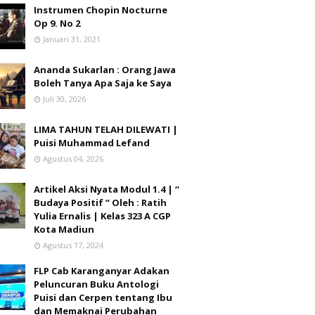
Instrumen Chopin Nocturne
Op 9. No 2
Januari 31, 2021
Ananda Sukarlan : Orang Jawa
Boleh Tanya Apa Saja ke Saya
Juli 30, 2026
LIMA TAHUN TELAH DILEWATI |
Puisi Muhammad Lefand
Agustus 04, 2026
Artikel Aksi Nyata Modul 1.4 | “
Budaya Positif “ Oleh : Ratih
Yulia Ernalis | Kelas 323 A CGP
Kota Madiun
Agustus 17, 2024
FLP Cab Karanganyar Adakan
Peluncuran Buku Antologi
Puisi dan Cerpen tentang Ibu
dan Memaknai Perubahan