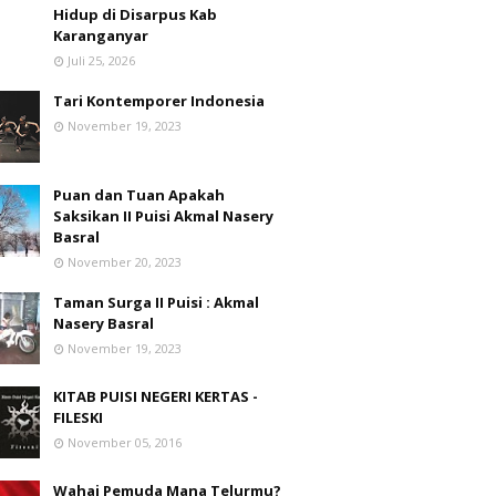
Hidup di Disarpus Kab
Karanganyar
Juli 25, 2026
Tari Kontemporer Indonesia
November 19, 2023
Puan dan Tuan Apakah
Saksikan II Puisi Akmal Nasery
Basral
November 20, 2023
Taman Surga II Puisi : Akmal
Nasery Basral
November 19, 2023
KITAB PUISI NEGERI KERTAS -
FILESKI
November 05, 2016
Wahai Pemuda Mana Telurmu?