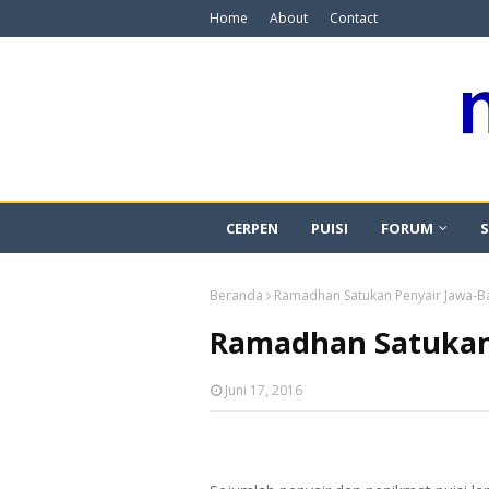
Home
About
Contact
CERPEN
PUISI
FORUM
S
Beranda
Ramadhan Satukan Penyair Jawa-B
Ramadhan Satukan 
Juni 17, 2016