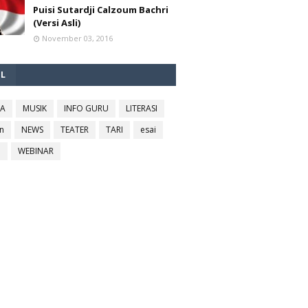
Puisi Sutardji Calzoum Bachri
(Versi Asli)
November 03, 2016
EL
RA
MUSIK
INFO GURU
LITERASI
n
NEWS
TEATER
TARI
esai
l
WEBINAR