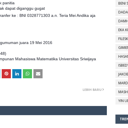
 panitia
BENI 
idak dapat diganggu gugat
DADA
tranfer ke : BNI 0328771303 a.n. Teria Mei Andika aja
DAMH
EKA 
FILESK
engumuman juara 19 Mei 2016
GIMIE
D48)
HASA
mpunan Mahasiswa Matematika Universitas Sriwijaya
ISBED
JAKO
MARD
LEBIH BARU
MASH
YIN U
TREN