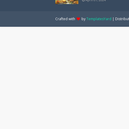
Crafted with
by
TemplatesYard
| Distribu