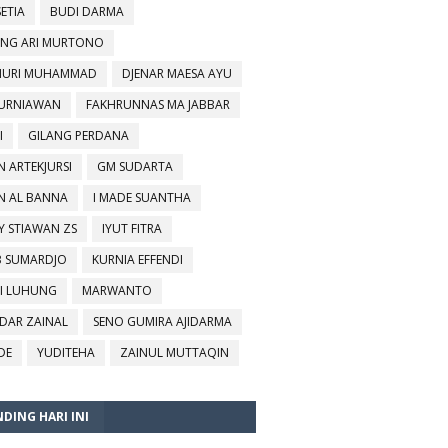
SETIA
BUDI DARMA
NG ARI MURTONO
URI MUHAMMAD
DJENAR MAESA AYU
KURNIAWAN
FAKHRUNNAS MA JABBAR
I
GILANG PERDANA
N ARTEKJURSI
GM SUDARTA
N AL BANNA
I MADE SUANTHA
Y STIAWAN ZS
IYUT FITRA
B SUMARDJO
KURNIA EFFENDI
I LUHUNG
MARWANTO
DAR ZAINAL
SENO GUMIRA AJIDARMA
DE
YUDITEHA
ZAINUL MUTTAQIN
DING HARI INI