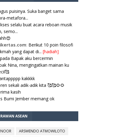
gus puisinya. Suka banget sama
ra-metafora...
kses selalu buat acara reboan musik
, semo...
ahh😍
ikertas.com
:
Berikut 10 poin filosofi
ikmah yang dapat di...
[hadiah]
pada Bapak aku bercermin
ak Nina, mengingatkan mainan ku
cil🥰
antappppp kakkkk
ren sekali adik-adik kita 🥰🥰🌻🌻
rima kasih
es Bumi Jember memang ok
TRAWAN ASEAN
 NOOR
ARSWENDO ATMOWILOTO