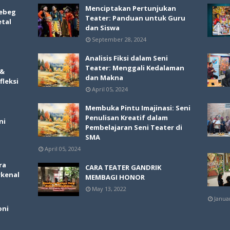
Menciptakan Pertunjukan
ebeg
Teater: Panduan untuk Guru
etal
dan Siswa
September 28, 2024
Analisis Fiksi dalam Seni
Teater: Menggali Kedalaman
 &
dan Makna
fleksi
April 05, 2024
Membuka Pintu Imajinasi: Seni
Penulisan Kreatif dalam
ni
Pembelajaran Seni Teater di
SMA
April 05, 2024
ra
CARA TEATER GANDRIK
rkenal
MEMBAGI HONOR
May 13, 2022
Janua
oni