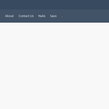
e
About
Contact Us
Nulis
Saxo
.