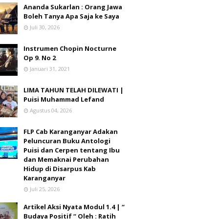
Ananda Sukarlan : Orang Jawa
Boleh Tanya Apa Saja ke Saya
Juli 30, 2026
Instrumen Chopin Nocturne
Op 9. No 2
Januari 31, 2021
LIMA TAHUN TELAH DILEWATI |
Puisi Muhammad Lefand
Agustus 04, 2026
FLP Cab Karanganyar Adakan
Peluncuran Buku Antologi
Puisi dan Cerpen tentang Ibu
dan Memaknai Perubahan
Hidup di Disarpus Kab
Karanganyar
Juli 25, 2026
Artikel Aksi Nyata Modul 1.4 | “
Budaya Positif “ Oleh : Ratih