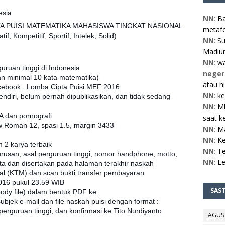
esia
NN
:
Ba
PTA PUISI MATEMATIKA MAHASISWA TINGKAT NASIONAL
metafo
 Kompetitif, Sportif, Intelek, Solid)
NN
:
Su
Madiun
NN
:
w
ruan tinggi di Indonesia
neger
an minimal 10 kata matematika)
atau h
cebook : Lomba Cipta Puisi MEF 2016
NN
:
ke
ndiri, belum pernah dipublikasikan, dan tidak sedang
NN
:
Mb
 dan pornografi
saat ke
ew Roman 12, spasi 1.5, margin 3433
NN
:
M
NN
:
Ke
 2 karya terbaik
NN
:
Te
jurusan, asal perguruan tinggi, nomor handphone, motto,
NN
:
L
ata dan disertakan pada halaman terakhir naskah
l (KTM) dan scan bukti transfer pembayaran
2016 pukul 23.59 WIB
SAS
 body file) dalam bentuk PDF ke :
jek e-mail dan file naskah puisi dengan format :
guruan tinggi, dan konfirmasi ke Tito Nurdiyanto
AGUS