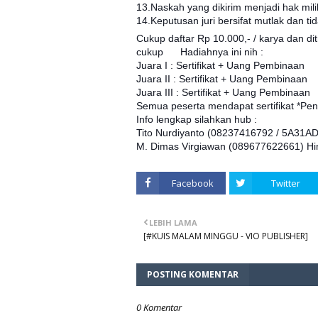
13.Naskah yang dikirim menjadi hak milik
14.Keputusan juri bersifat mutlak dan t
Cukup daftar Rp 10.000,- / karya dan di
cukup
Hadiahnya ini nih :
Juara I : Sertifikat + Uang Pembinaan
Juara II : Sertifikat + Uang Pembinaan
Juara III : Sertifikat + Uang Pembinaan
Semua peserta mendapat sertifikat *P
Info lengkap silahkan hub :
Tito Nurdiyanto (08237416792 / 5A31A
M. Dimas Virgiawan (089677622661) Hi
Facebook
Twitter
LEBIH LAMA
[‪#‎KUIS‬ MALAM MINGGU - VIO PUBLISHER]
POSTING KOMENTAR
0 Komentar