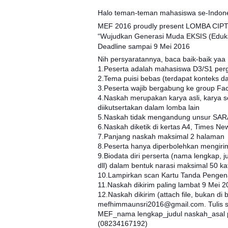
Halo teman-teman mahasiswa se-Indon
MEF 2016 proudly present LOMBA CI
“Wujudkan Generasi Muda EKSIS (Edukatif,
Deadline sampai 9 Mei 2016
Nih persyaratannya, baca baik-baik yaa
1.Peserta adalah mahasiswa D3/S1 pergu
2.Tema puisi bebas (terdapat konteks d
3.Peserta wajib bergabung ke group Fa
4.Naskah merupakan karya asli, karya se
diikutsertakan dalam lomba lain
5.Naskah tidak mengandung unsur SARA
6.Naskah diketik di kertas A4, Times N
7.Panjang naskah maksimal 2 halaman
8.Peserta hanya diperbolehkan mengirim
9.Biodata diri perserta (nama lengkap, 
dll) dalam bentuk narasi maksimal 50 k
10.Lampirkan scan Kartu Tanda Pengena
11.Naskah dikirim paling lambat 9 Mei 
12.Naskah dikirim (attach file, bukan di
mefhimmaunsri2016@gmail.com. Tulis sub
MEF_nama lengkap_judul naskah_asal per
(08234167192)