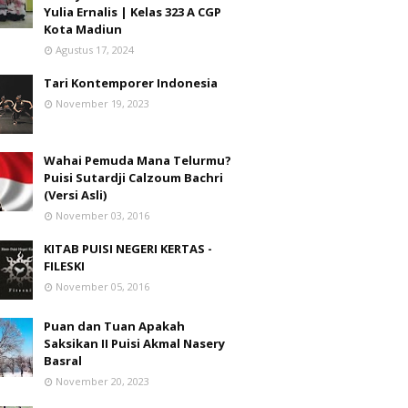
Yulia Ernalis | Kelas 323 A CGP
Kota Madiun
Agustus 17, 2024
Tari Kontemporer Indonesia
November 19, 2023
Wahai Pemuda Mana Telurmu?
Puisi Sutardji Calzoum Bachri
(Versi Asli)
November 03, 2016
KITAB PUISI NEGERI KERTAS -
FILESKI
November 05, 2016
Puan dan Tuan Apakah
Saksikan II Puisi Akmal Nasery
Basral
November 20, 2023