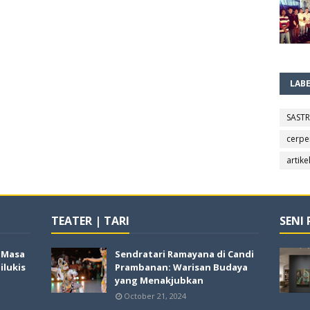
LAB
SAST
cerpe
artike
TEATER | TARI
SENI
i Masa
Sendratari Ramayana di Candi
lukis
Prambanan: Warisan Budaya
yang Menakjubkan
October 21, 2024