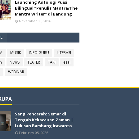
Launching Antologi Puisi
Bilingual “Penulis Mantra/The
Mantra Writer” di Bandung
November 03, 2016
EL
RA
MUSIK
INFO GURU
LITERASI
n
NEWS
TEATER
TARI
esai
l
WEBINAR
 RUPA
Sang Pencerah: Semar di
Tengah Kekacauan Zaman |
Lukisan Bambang Irawanto
February 05, 2026