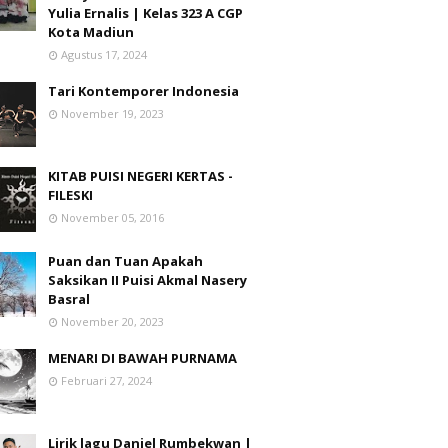
Yulia Ernalis | Kelas 323 A CGP
Kota Madiun
Agustus 17, 2024
Tari Kontemporer Indonesia
November 19, 2023
KITAB PUISI NEGERI KERTAS -
FILESKI
November 05, 2016
Puan dan Tuan Apakah
Saksikan II Puisi Akmal Nasery
Basral
November 20, 2023
MENARI DI BAWAH PURNAMA
Februari 27, 2024
Lirik lagu Daniel Rumbekwan |