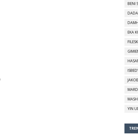
BENI 
DADA
DAMH
EKA 
FILESK
GIMIE
HASA
ISBED
h
JAKO
MARD
MASH
YIN U
TREN