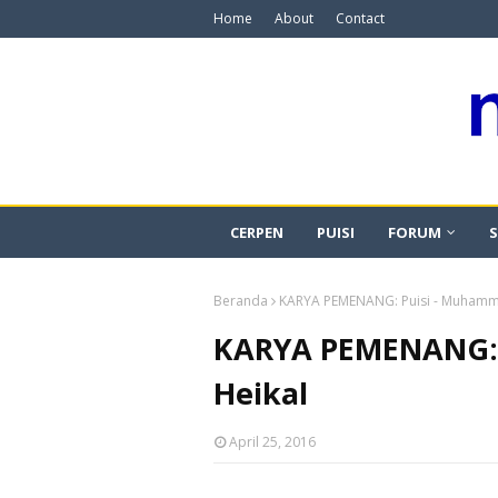
Home
About
Contact
CERPEN
PUISI
FORUM
S
Beranda
KARYA PEMENANG: Puisi - Muhamm
KARYA PEMENANG: 
Heikal
April 25, 2016