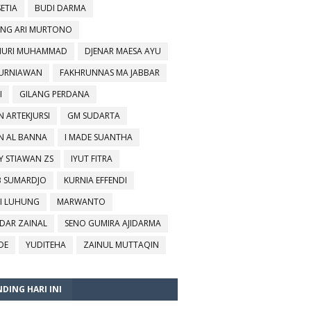
SETIA
BUDI DARMA
NG ARI MURTONO
URI MUHAMMAD
DJENAR MAESA AYU
KURNIAWAN
FAKHRUNNAS MA JABBAR
I
GILANG PERDANA
N ARTEKJURSI
GM SUDARTA
N AL BANNA
I MADE SUANTHA
Y STIAWAN ZS
IYUT FITRA
B SUMARDJO
KURNIA EFFENDI
I LUHUNG
MARWANTO
DAR ZAINAL
SENO GUMIRA AJIDARMA
DE
YUDITEHA
ZAINUL MUTTAQIN
DING HARI INI