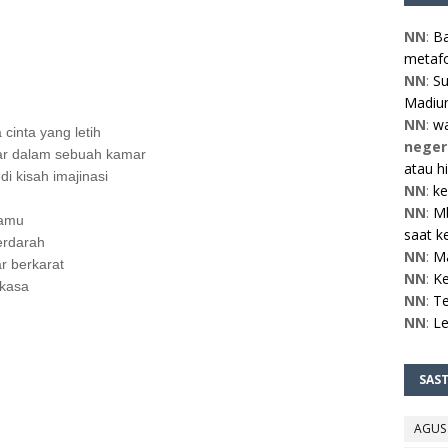
NN
:
Ba
metafo
NN
:
Su
Madiun
NN
:
w
cinta yang letih
neger
kar dalam sebuah kamar
atau h
i kisah imajinasi
NN
:
ke
NN
:
Mb
damu
saat ke
erdarah
NN
:
M
r berkarat
NN
:
Ke
gkasa
NN
:
Te
NN
:
L
SAS
AGUS