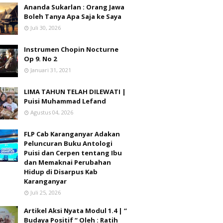
Ananda Sukarlan : Orang Jawa
Boleh Tanya Apa Saja ke Saya
Juli 30, 2026
Instrumen Chopin Nocturne
Op 9. No 2
Januari 31, 2021
LIMA TAHUN TELAH DILEWATI |
Puisi Muhammad Lefand
Agustus 04, 2026
FLP Cab Karanganyar Adakan
Peluncuran Buku Antologi
Puisi dan Cerpen tentang Ibu
dan Memaknai Perubahan
Hidup di Disarpus Kab
Karanganyar
Juli 25, 2026
Artikel Aksi Nyata Modul 1.4 | “
Budaya Positif “ Oleh : Ratih