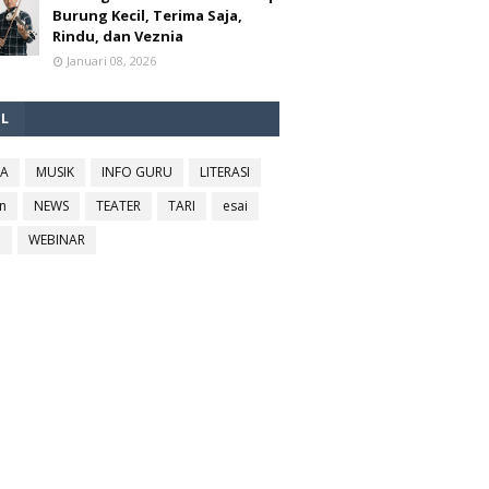
Burung Kecil, Terima Saja,
Rindu, dan Veznia
Januari 08, 2026
EL
RA
MUSIK
INFO GURU
LITERASI
n
NEWS
TEATER
TARI
esai
l
WEBINAR