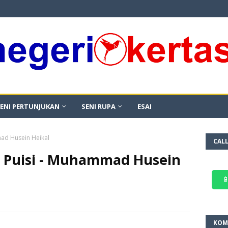
ENI PERTUNJUKAN
SENI RUPA
ESAI
ad Husein Heikal
CAL
Puisi - Muhammad Husein

KOM