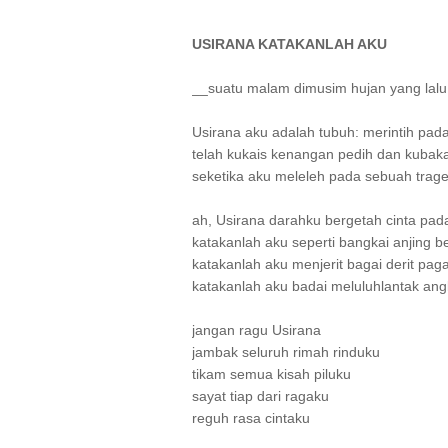
USIRANA KATAKANLAH AKU
__suatu malam dimusim hujan yang lalu
Usirana aku adalah tubuh: merintih pada 
telah kukais kenangan pedih dan kuba
seketika aku meleleh pada sebuah traged
ah, Usirana darahku bergetah cinta pa
katakanlah aku seperti bangkai anjing b
katakanlah aku menjerit bagai derit paga
katakanlah aku badai meluluhlantak an
jangan ragu Usirana
jambak seluruh rimah rinduku
tikam semua kisah piluku
sayat tiap dari ragaku
reguh rasa cintaku