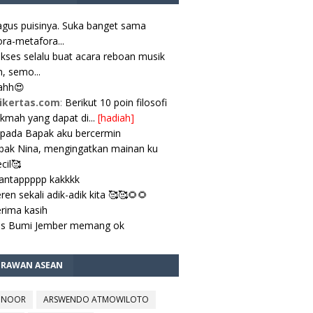
gus puisinya. Suka banget sama
ra-metafora...
kses selalu buat acara reboan musik
, semo...
ahh😍
ikertas.com
:
Berikut 10 poin filosofi
ikmah yang dapat di...
[hadiah]
pada Bapak aku bercermin
ak Nina, mengingatkan mainan ku
cil🥰
antappppp kakkkk
ren sekali adik-adik kita 🥰🥰🌻🌻
rima kasih
es Bumi Jember memang ok
TRAWAN ASEAN
 NOOR
ARSWENDO ATMOWILOTO