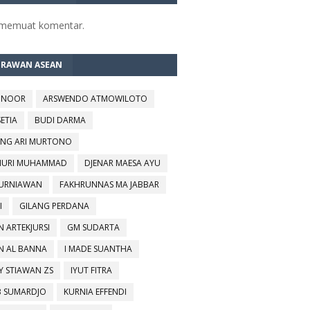
 memuat komentar.
TRAWAN ASEAN
 NOOR
ARSWENDO ATMOWILOTO
SETIA
BUDI DARMA
NG ARI MURTONO
URI MUHAMMAD
DJENAR MAESA AYU
KURNIAWAN
FAKHRUNNAS MA JABBAR
I
GILANG PERDANA
N ARTEKJURSI
GM SUDARTA
N AL BANNA
I MADE SUANTHA
Y STIAWAN ZS
IYUT FITRA
B SUMARDJO
KURNIA EFFENDI