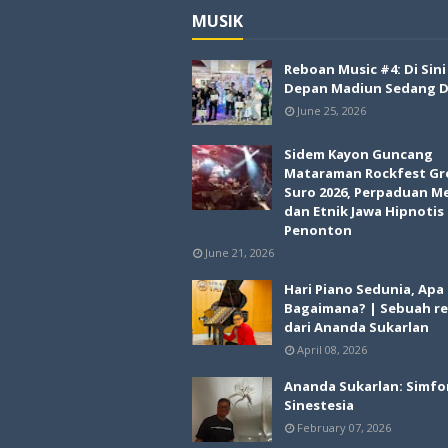
MUSIK
Reboan Music #4: Di Sin
Depan Madiun Sedang Di
June 25, 2026
Sidem Kayon Guncang
Mataraman Rockfest Gr
Suro 2026, Perpaduan M
dan Etnik Jawa Hipnotis
Penonton
June 21, 2026
Hari Piano Sedunia, Apa
Bagaimana? | Sebuah re
dari Ananda Sukarlan
April 08, 2026
Ananda Sukarlan: Simfo
Sinestesia
February 07, 2026