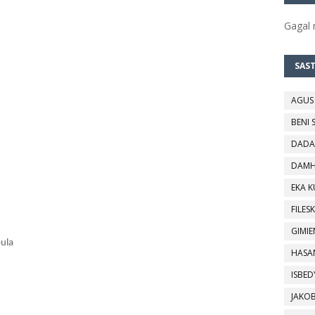
Gagal
SAS
AGUS
BENI 
DADA
DAMH
EKA 
FILESK
GIMIE
ula
HASA
ISBED
JAKO