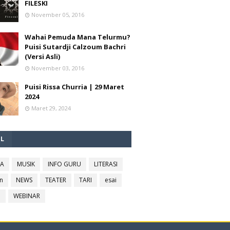
FILESKI
November 05, 2016
Wahai Pemuda Mana Telurmu?
Puisi Sutardji Calzoum Bachri
(Versi Asli)
November 03, 2016
Puisi Rissa Churria | 29 Maret
2024
Maret 29, 2024
EL
RA
MUSIK
INFO GURU
LITERASI
n
NEWS
TEATER
TARI
esai
l
WEBINAR