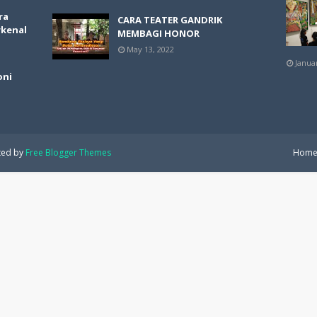
ra
CARA TEATER GANDRIK
rkenal
MEMBAGI HONOR
May 13, 2022
Janua
oni
ted by
Free Blogger Themes
Hom