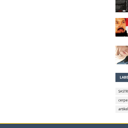
LAB
SAST
cerpe
artike