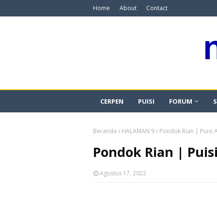
Home
About
Contact
CERPEN
PUISI
FORUM
S
Beranda
HALAMAN 9
Pondok Rian | Puisi A
Pondok Rian | Puisi
Agustus 17, 2022