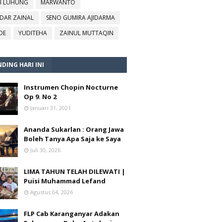
I LUHUNG
MARWANTO
DAR ZAINAL
SENO GUMIRA AJIDARMA
DE
YUDITEHA
ZAINUL MUTTAQIN
DING HARI INI
Instrumen Chopin Nocturne
Op 9. No 2
Januari 31, 2021
Ananda Sukarlan : Orang Jawa
Boleh Tanya Apa Saja ke Saya
Juli 30, 2026
LIMA TAHUN TELAH DILEWATI |
Puisi Muhammad Lefand
Agustus 04, 2026
FLP Cab Karanganyar Adakan