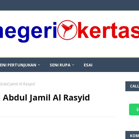
ENI PERTUNJUKAN
SENI RUPA
ESAI
bdul Jamil Al Rasyid
CAL
 Abdul Jamil Al Rasyid

KOM