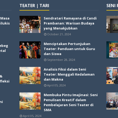
TEATER | TARI
SENI
i Masa
Sendratari Ramayana di Candi
lukis
Prambanan: Warisan Budaya
yang Menakjubkan
October 21, 2024
Menciptakan Pertunjukan
ebeg
Teater: Panduan untuk Guru
etal
dan Siswa
September 28, 2024
Analisis Fiksi dalam Seni
Teater: Menggali Kedalaman
 &
dan Makna
fleksi
April 05, 2024
Membuka Pintu Imajinasi: Seni
Penulisan Kreatif dalam
ni
Pembelajaran Seni Teater di
SMA
April 05, 2024