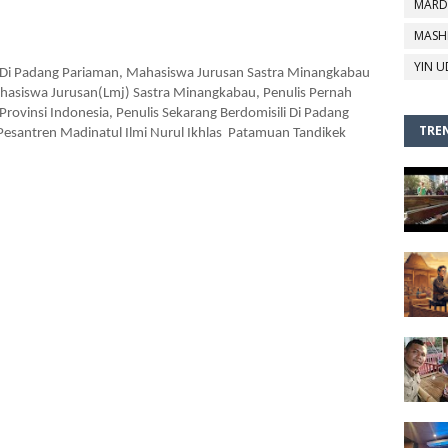
MARD
MASH
YIN U
ir Di Padang Pariaman, Mahasiswa Jurusan Sastra Minangkabau 
asiswa Jurusan(Lmj) Sastra Minangkabau, Penulis Pernah 
rovinsi Indonesia, Penulis Sekarang Berdomisili Di Padang 
TREN
Pesantren Madinatul Ilmi Nurul Ikhlas  Patamuan Tandikek