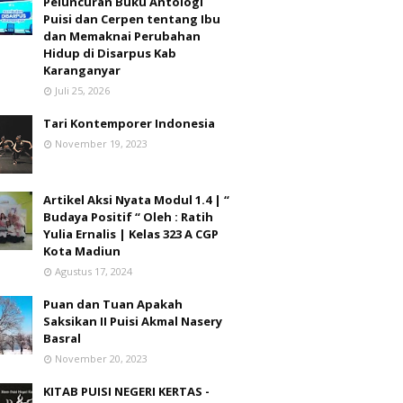
Peluncuran Buku Antologi
Puisi dan Cerpen tentang Ibu
dan Memaknai Perubahan
Hidup di Disarpus Kab
Karanganyar
Juli 25, 2026
Tari Kontemporer Indonesia
November 19, 2023
Artikel Aksi Nyata Modul 1.4 | “
Budaya Positif “ Oleh : Ratih
Yulia Ernalis | Kelas 323 A CGP
Kota Madiun
Agustus 17, 2024
Puan dan Tuan Apakah
Saksikan II Puisi Akmal Nasery
Basral
November 20, 2023
KITAB PUISI NEGERI KERTAS -