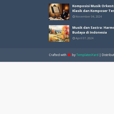
Komposisi Musik Orkest
Klasik dan Komposer Te
November 04, 2024
Musik dan Sastra: Harm
Budaya di Indonesia
April 07, 2024
Crafted with
by
TemplatesYard
| Distribu