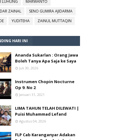
I LUHUNG
MARWANTO
DAR ZAINAL
SENO GUMIRA AJIDARMA
DE
YUDITEHA
ZAINUL MUTTAQIN
DING HARI INI
Ananda Sukarlan : Orang Jawa
Boleh Tanya Apa Saja ke Saya
Juli 30, 2026
Instrumen Chopin Nocturne
Op 9. No 2
Januari 31, 2021
LIMA TAHUN TELAH DILEWATI |
Puisi Muhammad Lefand
Agustus 04, 2026
FLP Cab Karanganyar Adakan