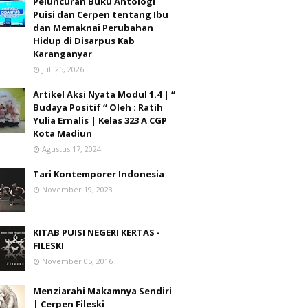
Peluncuran Buku Antologi
Puisi dan Cerpen tentang Ibu
dan Memaknai Perubahan
Hidup di Disarpus Kab
Karanganyar
Juli 25, 2026
Artikel Aksi Nyata Modul 1.4 | “
Budaya Positif “ Oleh : Ratih
Yulia Ernalis | Kelas 323 A CGP
Kota Madiun
Agustus 17, 2024
Tari Kontemporer Indonesia
November 19, 2023
KITAB PUISI NEGERI KERTAS -
FILESKI
November 05, 2016
Menziarahi Makamnya Sendiri
| Cerpen Fileski