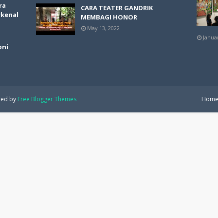
ra
CARA TEATER GANDRIK
rkenal
MEMBAGI HONOR
May 13, 2022
Janua
oni
ted by
Free Blogger Themes
Hom