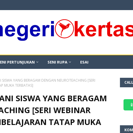
ENI PERTUNJUKAN
SENI RUPA
ESAI
 SISWA YANG BERAGAM DENGAN NEUROTEACHING [SERI
CAL
AP MUKA TERBATAS]
ANI SISWA YANG BERAGAM

CHING [SERI WEBINAR
MBELAJARAN TATAP MUKA
KOM