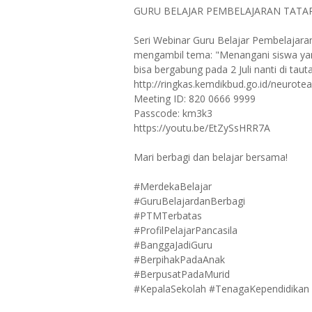
GURU BELAJAR PEMBELAJARAN TATA
Seri Webinar Guru Belajar Pembelajara
mengambil tema: "Menangani siswa ya
bisa bergabung pada 2 Juli nanti di tautan
http://ringkas.kemdikbud.go.id/neurote
Meeting ID: 820 0666 9999
Passcode: km3k3
https://youtu.be/EtZySsHRR7A
Mari berbagi dan belajar bersama!
#MerdekaBelajar
#GuruBelajardanBerbagi
#PTMTerbatas
#ProfilPelajarPancasila
#BanggaJadiGuru
#BerpihakPadaAnak
#BerpusatPadaMurid
#KepalaSekolah #TenagaKependidikan