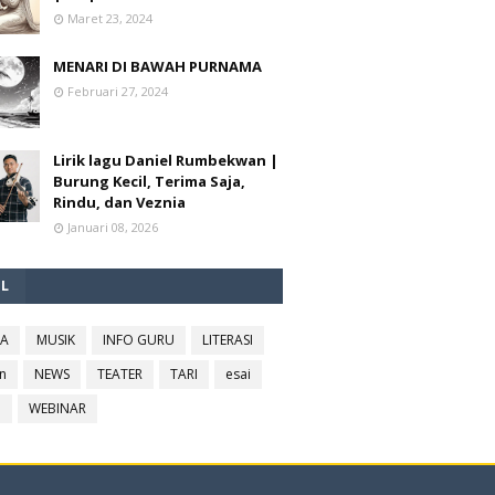
Maret 23, 2024
MENARI DI BAWAH PURNAMA
Februari 27, 2024
Lirik lagu Daniel Rumbekwan |
Burung Kecil, Terima Saja,
Rindu, dan Veznia
Januari 08, 2026
EL
RA
MUSIK
INFO GURU
LITERASI
n
NEWS
TEATER
TARI
esai
l
WEBINAR