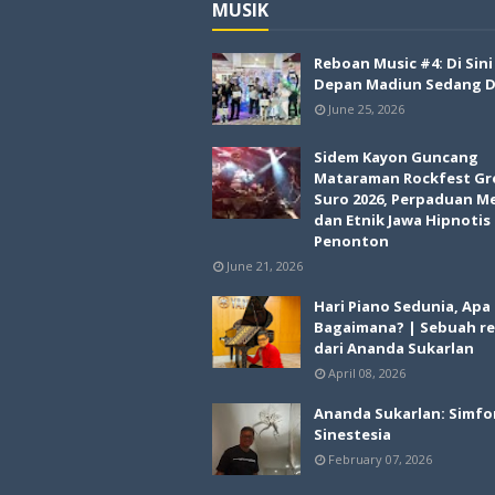
MUSIK
Reboan Music #4: Di Sin
Depan Madiun Sedang Di
June 25, 2026
Sidem Kayon Guncang
Mataraman Rockfest Gr
Suro 2026, Perpaduan M
dan Etnik Jawa Hipnotis
Penonton
June 21, 2026
Hari Piano Sedunia, Apa
Bagaimana? | Sebuah re
dari Ananda Sukarlan
April 08, 2026
Ananda Sukarlan: Simfo
Sinestesia
February 07, 2026