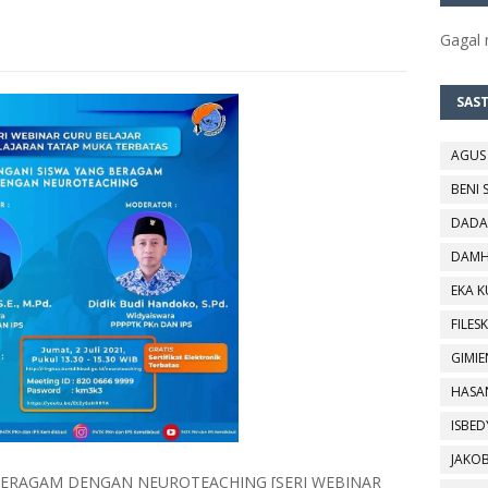
Gagal
SAS
AGUS
BENI 
DADA
DAMH
EKA 
FILESK
GIMIE
HASA
ISBED
JAKO
BERAGAM DENGAN NEUROTEACHING [SERI WEBINAR