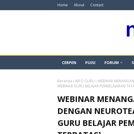
Home
About
Contact
CERPEN
PUISI
FORUM
S
Beranda
INFO GURU
WEBINAR MENANGANI
WEBINAR GURU BELAJAR PEMBELAJARAN TAT
WEBINAR MENANG
DENGAN NEUROTEA
GURU BELAJAR PE