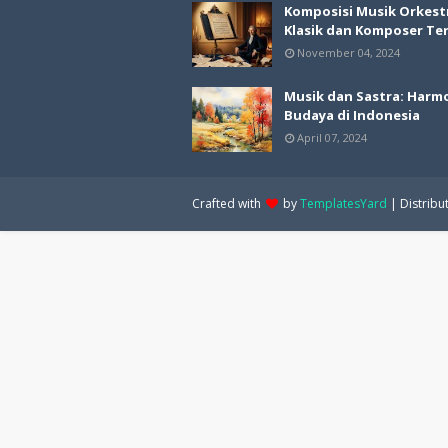
Komposisi Musik Orkest
Klasik dan Komposer Te
November 04, 2024
Musik dan Sastra: Harm
Budaya di Indonesia
April 07, 2024
Crafted with
by
TemplatesYard
| Distribu