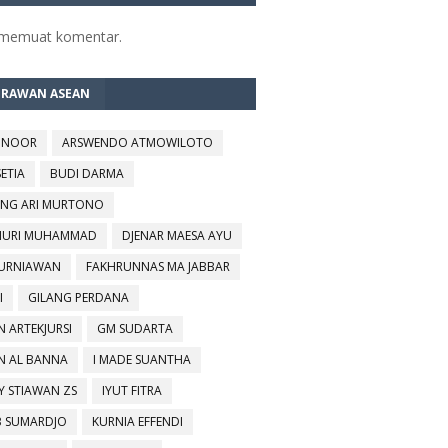
 memuat komentar.
TRAWAN ASEAN
 NOOR
ARSWENDO ATMOWILOTO
SETIA
BUDI DARMA
NG ARI MURTONO
URI MUHAMMAD
DJENAR MAESA AYU
KURNIAWAN
FAKHRUNNAS MA JABBAR
I
GILANG PERDANA
N ARTEKJURSI
GM SUDARTA
N AL BANNA
I MADE SUANTHA
Y STIAWAN ZS
IYUT FITRA
B SUMARDJO
KURNIA EFFENDI