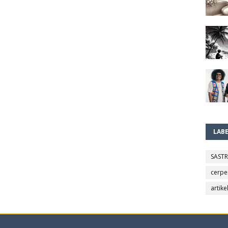
LAB
SAST
cerpe
artike