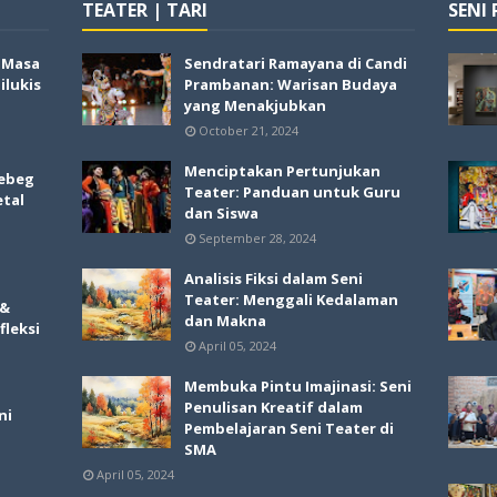
TEATER | TARI
SENI
i Masa
Sendratari Ramayana di Candi
lukis
Prambanan: Warisan Budaya
yang Menakjubkan
October 21, 2024
Menciptakan Pertunjukan
ebeg
Teater: Panduan untuk Guru
etal
dan Siswa
September 28, 2024
Analisis Fiksi dalam Seni
Teater: Menggali Kedalaman
 &
dan Makna
fleksi
April 05, 2024
Membuka Pintu Imajinasi: Seni
Penulisan Kreatif dalam
ni
Pembelajaran Seni Teater di
SMA
April 05, 2024