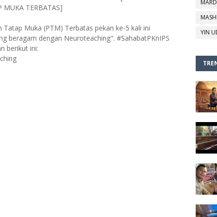
MARD
P MUKA TERBATAS]
MASH
n Tatap Muka (PTM) Terbatas pekan ke-5 kali ini
YIN U
ng beragam dengan Neuroteaching". #SahabatPKnIPS
 berikut ini:
aching
TREN