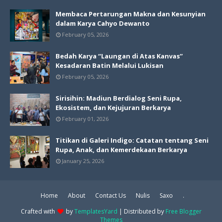
Membaca Pertarungan Makna dan Kesunyian
dalam Karya Cahyo Dewanto
February 05, 2026
Bedah Karya “Laungan di Atas Kanvas”
Kesadaran Batin Melalui Lukisan
February 05, 2026
Sirisihin: Madiun Berdialog Seni Rupa,
Ekosistem, dan Kejujuran Berkarya
February 01, 2026
Titikan di Galeri Indigo: Catatan tentang Seni
Rupa, Anak, dan Kemerdekaan Berkarya
January 25, 2026
Home
About
Contact Us
Nulis
Saxo
.
Crafted with
by
TemplatesYard
| Distributed by
Free Blogger
Themes