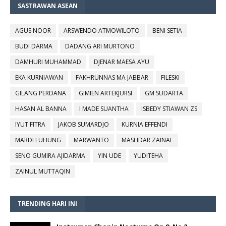
SASTRAWAN ASEAN
AGUS NOOR
ARSWENDO ATMOWILOTO
BENI SETIA
BUDI DARMA
DADANG ARI MURTONO
DAMHURI MUHAMMAD
DJENAR MAESA AYU
EKA KURNIAWAN
FAKHRUNNAS MA JABBAR
FILESKI
GILANG PERDANA
GIMIEN ARTEKJURSI
GM SUDARTA
HASAN AL BANNA
I MADE SUANTHA
ISBEDY STIAWAN ZS
IYUT FITRA
JAKOB SUMARDJO
KURNIA EFFENDI
MARDI LUHUNG
MARWANTO
MASHDAR ZAINAL
SENO GUMIRA AJIDARMA
YIN UDE
YUDITEHA
ZAINUL MUTTAQIN
TRENDING HARI INI