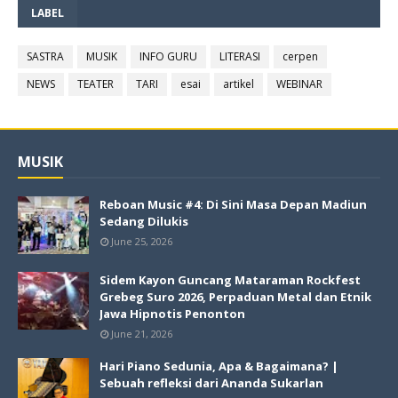
LABEL
SASTRA
MUSIK
INFO GURU
LITERASI
cerpen
NEWS
TEATER
TARI
esai
artikel
WEBINAR
MUSIK
Reboan Music #4: Di Sini Masa Depan Madiun
Sedang Dilukis
June 25, 2026
Sidem Kayon Guncang Mataraman Rockfest
Grebeg Suro 2026, Perpaduan Metal dan Etnik
Jawa Hipnotis Penonton
June 21, 2026
Hari Piano Sedunia, Apa & Bagaimana? |
Sebuah refleksi dari Ananda Sukarlan