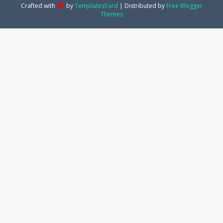
Crafted with
by
TemplatesYard
| Distributed by
Free Blogger
Themes