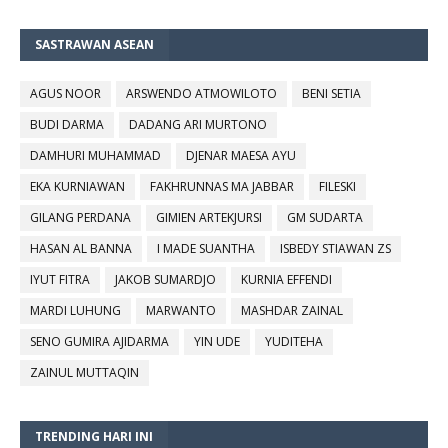
SASTRAWAN ASEAN
AGUS NOOR
ARSWENDO ATMOWILOTO
BENI SETIA
BUDI DARMA
DADANG ARI MURTONO
DAMHURI MUHAMMAD
DJENAR MAESA AYU
EKA KURNIAWAN
FAKHRUNNAS MA JABBAR
FILESKI
GILANG PERDANA
GIMIEN ARTEKJURSI
GM SUDARTA
HASAN AL BANNA
I MADE SUANTHA
ISBEDY STIAWAN ZS
IYUT FITRA
JAKOB SUMARDJO
KURNIA EFFENDI
MARDI LUHUNG
MARWANTO
MASHDAR ZAINAL
SENO GUMIRA AJIDARMA
YIN UDE
YUDITEHA
ZAINUL MUTTAQIN
TRENDING HARI INI