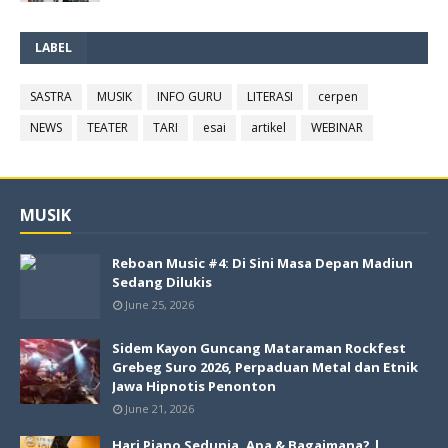
LABEL
SASTRA
MUSIK
INFO GURU
LITERASI
cerpen
NEWS
TEATER
TARI
esai
artikel
WEBINAR
MUSIK
Reboan Music #4: Di Sini Masa Depan Madiun
Sedang Dilukis
June 25, 2026
Sidem Kayon Guncang Mataraman Rockfest
Grebeg Suro 2026, Perpaduan Metal dan Etnik
Jawa Hipnotis Penonton
June 21, 2026
Hari Piano Sedunia, Apa & Bagaimana? |