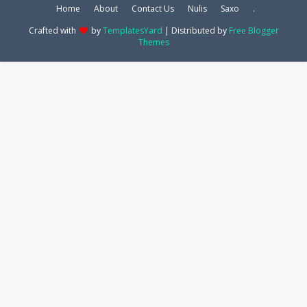
Home
About
Contact Us
Nulis
Saxo
.
Crafted with
by
TemplatesYard
| Distributed by
Free Blogger
Themes