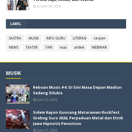
Januari 08, 2026
LABEL
SASTRA
MUSIK
INFO GURU
LITERASI
cerpen
NEWS
TEATER
TARI
esai
artikel
WEBINAR
MUSIK
Reboan Music #4: Di Sini Masa Depan Madiun
Sedang Dilukis
June 25, 2026
Sidem Kayon Guncang Mataraman Rockfest
Grebeg Suro 2026, Perpaduan Metal dan Etnik
Jawa Hipnotis Penonton
June 21, 2026