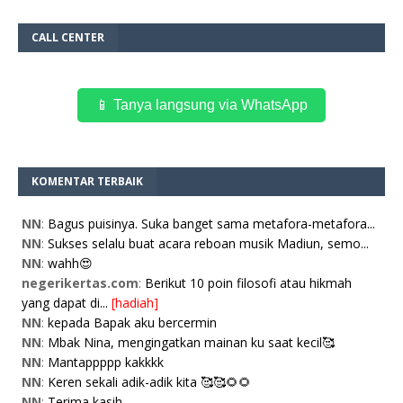
CALL CENTER
📱 Tanya langsung via WhatsApp
KOMENTAR TERBAIK
NN
:
Bagus puisinya. Suka banget sama metafora-metafora...
NN
:
Sukses selalu buat acara reboan musik Madiun, semo...
NN
:
wahh😍
negerikertas.com
:
Berikut 10 poin filosofi atau hikmah
yang dapat di...
[hadiah]
NN
:
kepada Bapak aku bercermin
NN
:
Mbak Nina, mengingatkan mainan ku saat kecil🥰
NN
:
Mantappppp kakkkk
NN
:
Keren sekali adik-adik kita 🥰🥰🌻🌻
NN
:
Terima kasih