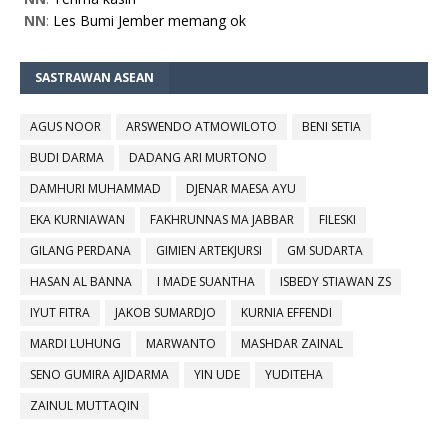
NN
:
Les Bumi Jember memang ok
SASTRAWAN ASEAN
AGUS NOOR
ARSWENDO ATMOWILOTO
BENI SETIA
BUDI DARMA
DADANG ARI MURTONO
DAMHURI MUHAMMAD
DJENAR MAESA AYU
EKA KURNIAWAN
FAKHRUNNAS MA JABBAR
FILESKI
GILANG PERDANA
GIMIEN ARTEKJURSI
GM SUDARTA
HASAN AL BANNA
I MADE SUANTHA
ISBEDY STIAWAN ZS
IYUT FITRA
JAKOB SUMARDJO
KURNIA EFFENDI
MARDI LUHUNG
MARWANTO
MASHDAR ZAINAL
SENO GUMIRA AJIDARMA
YIN UDE
YUDITEHA
ZAINUL MUTTAQIN