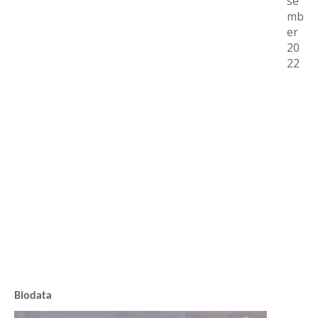
se
mb
er 
20
22
Biodata