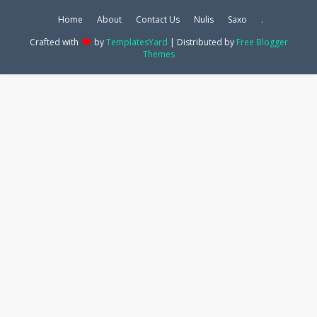
Home
About
Contact Us
Nulis
Saxo
.
Crafted with
by
TemplatesYard
| Distributed by
Free Blogger
Themes