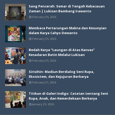
Sang Pencerah: Semar di Tengah Kekacauan
Zaman | Lukisan Bambang Irawanto
February 05, 2026
Membaca Pertarungan Makna dan Kesunyian
dalam Karya Cahyo Dewanto
February 05, 2026
Bedah Karya “Laungan di Atas Kanvas”
Kesadaran Batin Melalui Lukisan
February 05, 2026
Sirisihin: Madiun Berdialog Seni Rupa,
Ekosistem, dan Kejujuran Berkarya
February 01, 2026
Titikan di Galeri Indigo: Catatan tentang Seni
Rupa, Anak, dan Kemerdekaan Berkarya
January 25, 2026