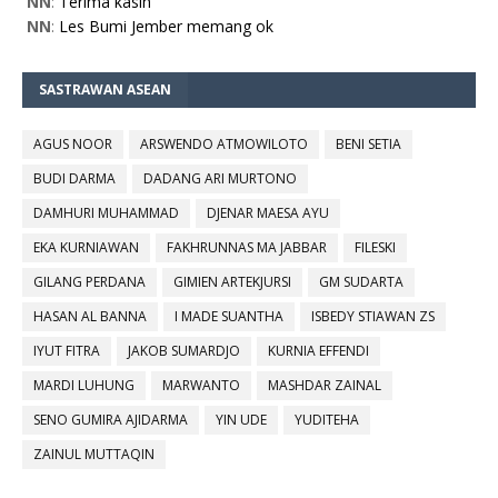
NN
:
Terima kasih
NN
:
Les Bumi Jember memang ok
SASTRAWAN ASEAN
AGUS NOOR
ARSWENDO ATMOWILOTO
BENI SETIA
BUDI DARMA
DADANG ARI MURTONO
DAMHURI MUHAMMAD
DJENAR MAESA AYU
EKA KURNIAWAN
FAKHRUNNAS MA JABBAR
FILESKI
GILANG PERDANA
GIMIEN ARTEKJURSI
GM SUDARTA
HASAN AL BANNA
I MADE SUANTHA
ISBEDY STIAWAN ZS
IYUT FITRA
JAKOB SUMARDJO
KURNIA EFFENDI
MARDI LUHUNG
MARWANTO
MASHDAR ZAINAL
SENO GUMIRA AJIDARMA
YIN UDE
YUDITEHA
ZAINUL MUTTAQIN