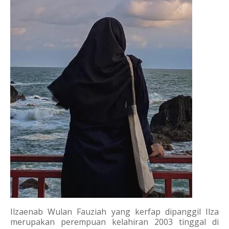
Ilzaenab Wulan Fauziah yang kerfap dipanggil Ilza 
merupakan perempuan kelahiran 2003 tinggal di 