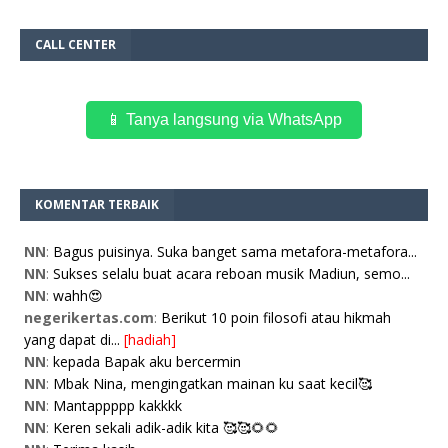
CALL CENTER
📱 Tanya langsung via WhatsApp
KOMENTAR TERBAIK
NN
:
Bagus puisinya. Suka banget sama metafora-metafora...
NN
:
Sukses selalu buat acara reboan musik Madiun, semo...
NN
:
wahh😍
negerikertas.com
:
Berikut 10 poin filosofi atau hikmah
yang dapat di...
[hadiah]
NN
:
kepada Bapak aku bercermin
NN
:
Mbak Nina, mengingatkan mainan ku saat kecil🥰
NN
:
Mantappppp kakkkk
NN
:
Keren sekali adik-adik kita 🥰🥰🌻🌻