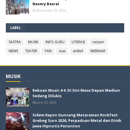
Nasery Basral
November 20, 2023
LABEL
SASTRA
MUSIK
INFO GURU
LITERASI
cerpen
NEWS
TEATER
TARI
esai
artikel
WEBINAR
MUSIK
Reboan Music #4: Di Sini Masa Depan Madiun
Sedang Dilukis
June 25, 2026
Sidem Kayon Guncang Mataraman Rockfest
Grebeg Suro 2026, Perpaduan Metal dan Etnik
Jawa Hipnotis Penonton