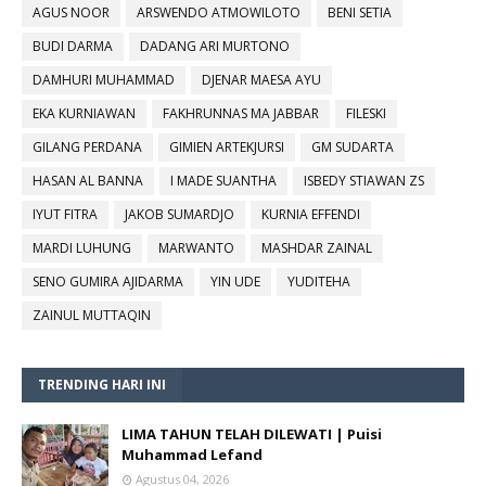
AGUS NOOR
ARSWENDO ATMOWILOTO
BENI SETIA
BUDI DARMA
DADANG ARI MURTONO
DAMHURI MUHAMMAD
DJENAR MAESA AYU
EKA KURNIAWAN
FAKHRUNNAS MA JABBAR
FILESKI
GILANG PERDANA
GIMIEN ARTEKJURSI
GM SUDARTA
HASAN AL BANNA
I MADE SUANTHA
ISBEDY STIAWAN ZS
IYUT FITRA
JAKOB SUMARDJO
KURNIA EFFENDI
MARDI LUHUNG
MARWANTO
MASHDAR ZAINAL
SENO GUMIRA AJIDARMA
YIN UDE
YUDITEHA
ZAINUL MUTTAQIN
TRENDING HARI INI
LIMA TAHUN TELAH DILEWATI | Puisi
Muhammad Lefand
Agustus 04, 2026