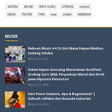
SASTRA
MUSIK
INFO GURU
LITERASI
cerpen
NEWS
TEATER
TARI
esai
artikel
WEBINAR
MUSIK
Reboan Music #4: Di Sini Masa Depan Madiun
Sedang Dilukis
June 25, 2026
Sidem Kayon Guncang Mataraman Rockfest
Grebeg Suro 2026, Perpaduan Metal dan Etnik
Jawa Hipnotis Penonton
June 21, 2026
Hari Piano Sedunia, Apa & Bagaimana? |
Sebuah refleksi dari Ananda Sukarlan
April 08, 2026