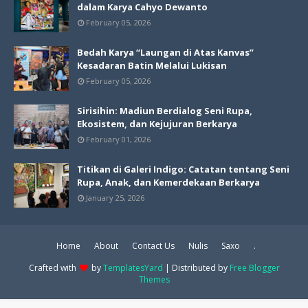
dalam Karya Cahyo Dewanto
February 05, 2026
Bedah Karya “Laungan di Atas Kanvas”
Kesadaran Batin Melalui Lukisan
February 05, 2026
Sirisihin: Madiun Berdialog Seni Rupa,
Ekosistem, dan Kejujuran Berkarya
February 01, 2026
Titikan di Galeri Indigo: Catatan tentang Seni
Rupa, Anak, dan Kemerdekaan Berkarya
January 25, 2026
Home
About
Contact Us
Nulis
Saxo
.
Crafted with
by
TemplatesYard
| Distributed by
Free Blogger
Themes