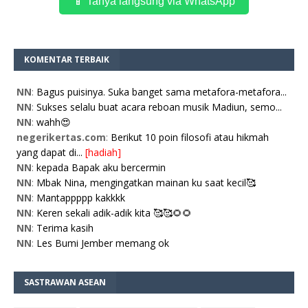
📱 Tanya langsung via WhatsApp
KOMENTAR TERBAIK
NN
:
Bagus puisinya. Suka banget sama metafora-metafora...
NN
:
Sukses selalu buat acara reboan musik Madiun, semo...
NN
:
wahh😍
negerikertas.com
:
Berikut 10 poin filosofi atau hikmah
yang dapat di...
[hadiah]
NN
:
kepada Bapak aku bercermin
NN
:
Mbak Nina, mengingatkan mainan ku saat kecil🥰
NN
:
Mantappppp kakkkk
NN
:
Keren sekali adik-adik kita 🥰🥰🌻🌻
NN
:
Terima kasih
NN
:
Les Bumi Jember memang ok
SASTRAWAN ASEAN