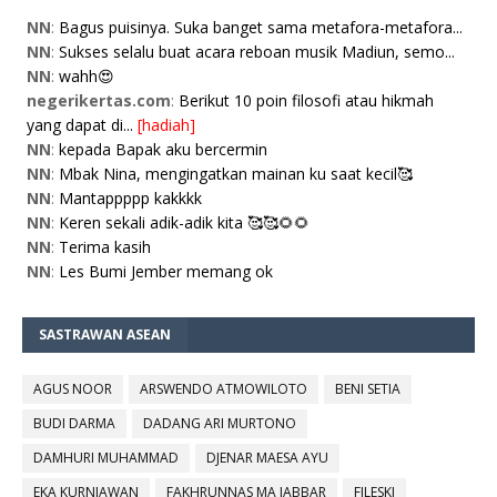
NN
:
Bagus puisinya. Suka banget sama metafora-metafora...
NN
:
Sukses selalu buat acara reboan musik Madiun, semo...
NN
:
wahh😍
negerikertas.com
:
Berikut 10 poin filosofi atau hikmah
yang dapat di...
[hadiah]
NN
:
kepada Bapak aku bercermin
NN
:
Mbak Nina, mengingatkan mainan ku saat kecil🥰
NN
:
Mantappppp kakkkk
NN
:
Keren sekali adik-adik kita 🥰🥰🌻🌻
NN
:
Terima kasih
NN
:
Les Bumi Jember memang ok
SASTRAWAN ASEAN
AGUS NOOR
ARSWENDO ATMOWILOTO
BENI SETIA
BUDI DARMA
DADANG ARI MURTONO
DAMHURI MUHAMMAD
DJENAR MAESA AYU
EKA KURNIAWAN
FAKHRUNNAS MA JABBAR
FILESKI