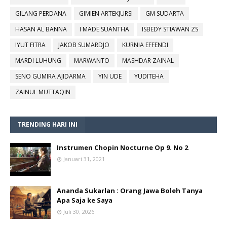
GILANG PERDANA
GIMIEN ARTEKJURSI
GM SUDARTA
HASAN AL BANNA
I MADE SUANTHA
ISBEDY STIAWAN ZS
IYUT FITRA
JAKOB SUMARDJO
KURNIA EFFENDI
MARDI LUHUNG
MARWANTO
MASHDAR ZAINAL
SENO GUMIRA AJIDARMA
YIN UDE
YUDITEHA
ZAINUL MUTTAQIN
TRENDING HARI INI
Instrumen Chopin Nocturne Op 9. No 2
Januari 31, 2021
Ananda Sukarlan : Orang Jawa Boleh Tanya
Apa Saja ke Saya
Juli 30, 2026