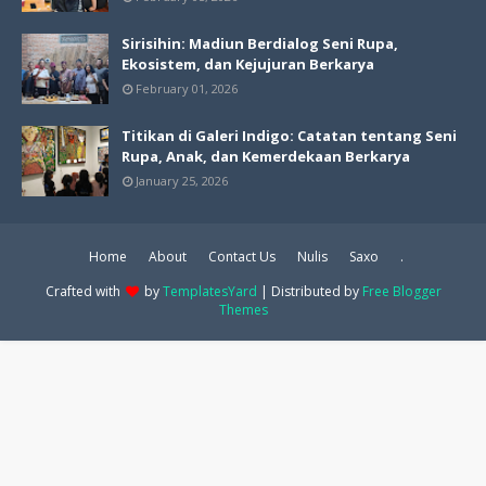
Sirisihin: Madiun Berdialog Seni Rupa,
Ekosistem, dan Kejujuran Berkarya
February 01, 2026
Titikan di Galeri Indigo: Catatan tentang Seni
Rupa, Anak, dan Kemerdekaan Berkarya
January 25, 2026
Home
About
Contact Us
Nulis
Saxo
.
Crafted with
by
TemplatesYard
| Distributed by
Free Blogger
Themes