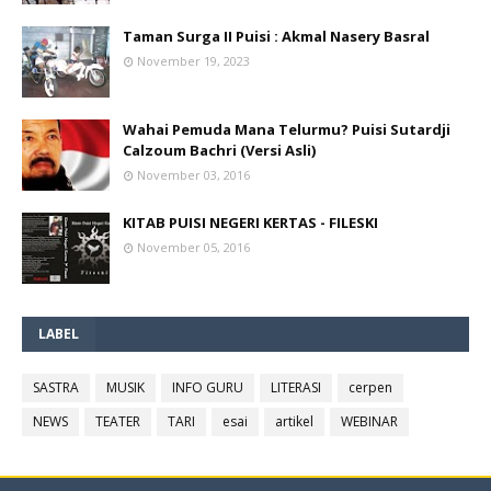
Taman Surga II Puisi : Akmal Nasery Basral
November 19, 2023
Wahai Pemuda Mana Telurmu? Puisi Sutardji
Calzoum Bachri (Versi Asli)
November 03, 2016
KITAB PUISI NEGERI KERTAS - FILESKI
November 05, 2016
LABEL
SASTRA
MUSIK
INFO GURU
LITERASI
cerpen
NEWS
TEATER
TARI
esai
artikel
WEBINAR