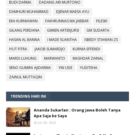
BUDI DARMA
DADANG ARI MURTONO
DAMHURI MUHAMMAD
DJENAR MAESA AYU
EKA KURNIAWAN
FAKHRUNNAS MA JABBAR
FILESKI
GILANG PERDANA
GIMIEN ARTEKJURSI
GM SUDARTA
HASAN AL BANNA
I MADE SUANTHA
ISBEDY STIAWAN ZS
IYUT FITRA
JAKOB SUMARDJO
KURNIA EFFENDI
MARDI LUHUNG
MARWANTO
MASHDAR ZAINAL
SENO GUMIRA AJIDARMA
YIN UDE
YUDITEHA
ZAINUL MUTTAQIN
TRENDING HARI INI
Ananda Sukarlan : Orang Jawa Boleh Tanya
Apa Saja ke Saya
Juli 30, 2026