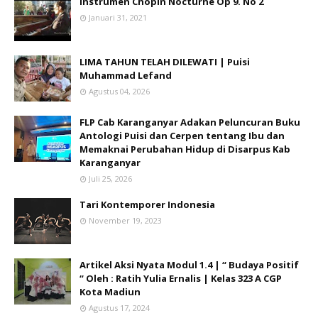
Instrumen Chopin Nocturne Op 9. No 2
Januari 31, 2021
LIMA TAHUN TELAH DILEWATI | Puisi
Muhammad Lefand
Agustus 04, 2026
FLP Cab Karanganyar Adakan Peluncuran Buku
Antologi Puisi dan Cerpen tentang Ibu dan
Memaknai Perubahan Hidup di Disarpus Kab
Karanganyar
Juli 25, 2026
Tari Kontemporer Indonesia
November 19, 2023
Artikel Aksi Nyata Modul 1.4 | “ Budaya Positif
“ Oleh : Ratih Yulia Ernalis | Kelas 323 A CGP
Kota Madiun
Agustus 17, 2024