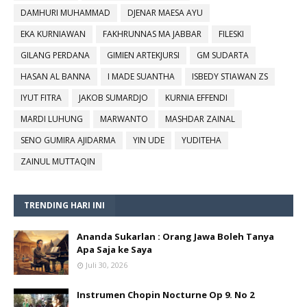
DAMHURI MUHAMMAD
DJENAR MAESA AYU
EKA KURNIAWAN
FAKHRUNNAS MA JABBAR
FILESKI
GILANG PERDANA
GIMIEN ARTEKJURSI
GM SUDARTA
HASAN AL BANNA
I MADE SUANTHA
ISBEDY STIAWAN ZS
IYUT FITRA
JAKOB SUMARDJO
KURNIA EFFENDI
MARDI LUHUNG
MARWANTO
MASHDAR ZAINAL
SENO GUMIRA AJIDARMA
YIN UDE
YUDITEHA
ZAINUL MUTTAQIN
TRENDING HARI INI
Ananda Sukarlan : Orang Jawa Boleh Tanya
Apa Saja ke Saya
Juli 30, 2026
Instrumen Chopin Nocturne Op 9. No 2