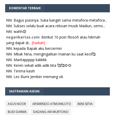
KOMENTAR TERBAIK
NN
:
Bagus puisinya. Suka banget sama metafora-metafora...
NN
:
Sukses selalu buat acara reboan musik Madiun, semo...
NN
:
wahh😍
negerikertas.com
:
Berikut 10 poin filosofi atau hikmah
yang dapat di...
[hadiah]
NN
:
kepada Bapak aku bercermin
NN
:
Mbak Nina, mengingatkan mainan ku saat kecil🥰
NN
:
Mantappppp kakkkk
NN
:
Keren sekali adik-adik kita 🥰🥰🌻🌻
NN
:
Terima kasih
NN
:
Les Bumi Jember memang ok
SASTRAWAN ASEAN
AGUS NOOR
ARSWENDO ATMOWILOTO
BENI SETIA
BUDI DARMA
DADANG ARI MURTONO