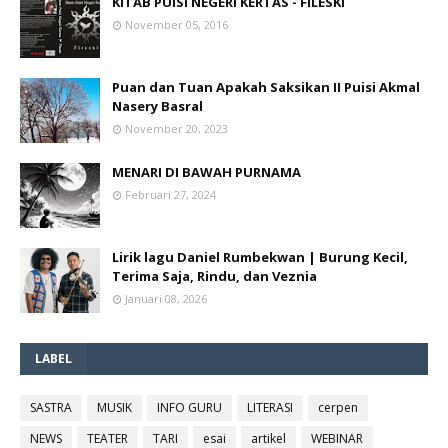
KITAB PUISI NEGERI KERTAS - FILESKI
November 05, 2016
Puan dan Tuan Apakah Saksikan II Puisi Akmal
Nasery Basral
November 20, 2023
MENARI DI BAWAH PURNAMA
Februari 27, 2024
Lirik lagu Daniel Rumbekwan | Burung Kecil,
Terima Saja, Rindu, dan Veznia
Januari 08, 2026
LABEL
SASTRA
MUSIK
INFO GURU
LITERASI
cerpen
NEWS
TEATER
TARI
esai
artikel
WEBINAR