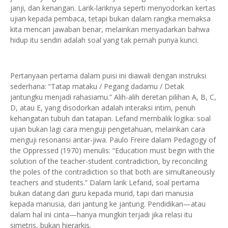
janji, dan kenangan. Larik-lariknya seperti menyodorkan kertas
ujian kepada pembaca, tetapi bukan dalam rangka memaksa
kita mencari jawaban benar, melainkan menyadarkan bahwa
hidup itu sendiri adalah soal yang tak pernah punya kunci.
Pertanyaan pertama dalam puisi ini diawali dengan instruksi
sederhana: “Tatap mataku / Pegang dadamu / Detak
jantungku menjadi rahasiamu.” Alih-alih deretan pilihan A, B, C,
D, atau E, yang disodorkan adalah interaksi intim, penuh
kehangatan tubuh dan tatapan. Lefand membalik logika: soal
ujian bukan lagi cara menguji pengetahuan, melainkan cara
menguji resonansi antar-jiwa. Paulo Freire dalam Pedagogy of
the Oppressed (1970) menulis: “Education must begin with the
solution of the teacher-student contradiction, by reconciling
the poles of the contradiction so that both are simultaneously
teachers and students.” Dalam larik Lefand, soal pertama
bukan datang dari guru kepada murid, tapi dari manusia
kepada manusia, dari jantung ke jantung. Pendidikan—atau
dalam hal ini cinta—hanya mungkin terjadi jika relasi itu
simetris, bukan hierarkis.