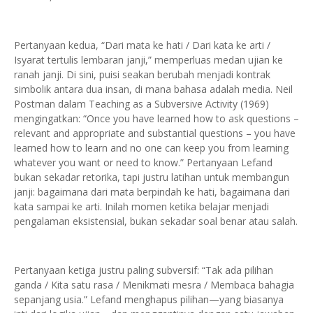
Pertanyaan kedua, “Dari mata ke hati / Dari kata ke arti /
Isyarat tertulis lembaran janji,” memperluas medan ujian ke
ranah janji. Di sini, puisi seakan berubah menjadi kontrak
simbolik antara dua insan, di mana bahasa adalah media. Neil
Postman dalam Teaching as a Subversive Activity (1969)
mengingatkan: “Once you have learned how to ask questions –
relevant and appropriate and substantial questions – you have
learned how to learn and no one can keep you from learning
whatever you want or need to know.” Pertanyaan Lefand
bukan sekadar retorika, tapi justru latihan untuk membangun
janji: bagaimana dari mata berpindah ke hati, bagaimana dari
kata sampai ke arti. Inilah momen ketika belajar menjadi
pengalaman eksistensial, bukan sekadar soal benar atau salah.
Pertanyaan ketiga justru paling subversif: “Tak ada pilihan
ganda / Kita satu rasa / Menikmati mesra / Membaca bahagia
sepanjang usia.” Lefand menghapus pilihan—yang biasanya