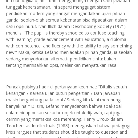
inti dari logika ujian—dan menggantinya dengan satu jawaban
tunggal: kebersamaan. Ini seperti menggugat sistem
pendidikan modern yang sangat mengandalkan ujian pilihan
ganda, seolah-olah semua kebenaran bisa dipadatkan dalam
satu opsi huruf. Ivan Illich dalam Deschooling Society (1971)
menulis: “The pupil is thereby schooled to confuse teaching
with learning, grade advancement with education, a diploma
with competence, and fluency with the ability to say something
new.” Maka, ketika Lefand meniadakan pilihan ganda, ia seolah
sedang menyodorkan alternatif pendidikan cinta: bukan
tentang memisahkan opsi, melainkan menyatukan rasa.
Puncak puisinya hadir di pertanyaan keempat: “Ditulis seutuh
kenangan / Karena ujian butuh pengertian / Dan jawaban
masih bergantung pada soal / Sedang kita lalai merenungi
banyak hal.” Di sini, Lefand menyadarkan bahwa soal-soal
dalam hidup bukan sekadar objek untuk dijawab, tapi juga
cermin yang memaksa kita merenung. Henry Giroux dalam
Teachers as Intellectuals (1988) menegaskan bahwa pedagogi
kritis “argues that students should be taught to question and