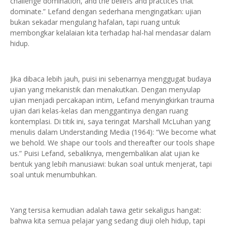
challenge domination, and the beliefs and practices that
dominate.” Lefand dengan sederhana mengingatkan: ujian
bukan sekadar mengulang hafalan, tapi ruang untuk
membongkar kelalaian kita terhadap hal-hal mendasar dalam
hidup.
Jika dibaca lebih jauh, puisi ini sebenarnya menggugat budaya
ujian yang mekanistik dan menakutkan. Dengan menyulap
ujian menjadi percakapan intim, Lefand menyingkirkan trauma
ujian dari kelas-kelas dan menggantinya dengan ruang
kontemplasi. Di titik ini, saya teringat Marshall McLuhan yang
menulis dalam Understanding Media (1964): “We become what
we behold. We shape our tools and thereafter our tools shape
us.” Puisi Lefand, sebaliknya, mengembalikan alat ujian ke
bentuk yang lebih manusiawi: bukan soal untuk menjerat, tapi
soal untuk menumbuhkan.
Yang tersisa kemudian adalah tawa getir sekaligus hangat:
bahwa kita semua pelajar yang sedang diuji oleh hidup, tapi