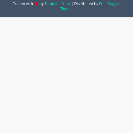
Crafted with
by
TemplatesYard
| Distributed by
Free Blogger
Themes