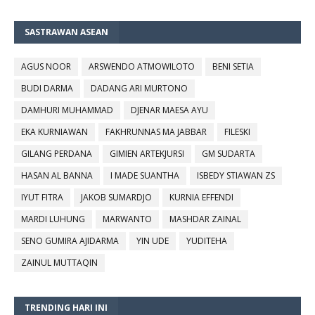
SASTRAWAN ASEAN
AGUS NOOR
ARSWENDO ATMOWILOTO
BENI SETIA
BUDI DARMA
DADANG ARI MURTONO
DAMHURI MUHAMMAD
DJENAR MAESA AYU
EKA KURNIAWAN
FAKHRUNNAS MA JABBAR
FILESKI
GILANG PERDANA
GIMIEN ARTEKJURSI
GM SUDARTA
HASAN AL BANNA
I MADE SUANTHA
ISBEDY STIAWAN ZS
IYUT FITRA
JAKOB SUMARDJO
KURNIA EFFENDI
MARDI LUHUNG
MARWANTO
MASHDAR ZAINAL
SENO GUMIRA AJIDARMA
YIN UDE
YUDITEHA
ZAINUL MUTTAQIN
TRENDING HARI INI