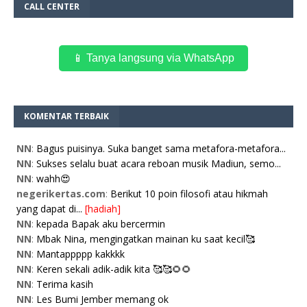
CALL CENTER
📱 Tanya langsung via WhatsApp
KOMENTAR TERBAIK
NN
:
Bagus puisinya. Suka banget sama metafora-metafora...
NN
:
Sukses selalu buat acara reboan musik Madiun, semo...
NN
:
wahh😍
negerikertas.com
:
Berikut 10 poin filosofi atau hikmah
yang dapat di...
[hadiah]
NN
:
kepada Bapak aku bercermin
NN
:
Mbak Nina, mengingatkan mainan ku saat kecil🥰
NN
:
Mantappppp kakkkk
NN
:
Keren sekali adik-adik kita 🥰🥰🌻🌻
NN
:
Terima kasih
NN
:
Les Bumi Jember memang ok