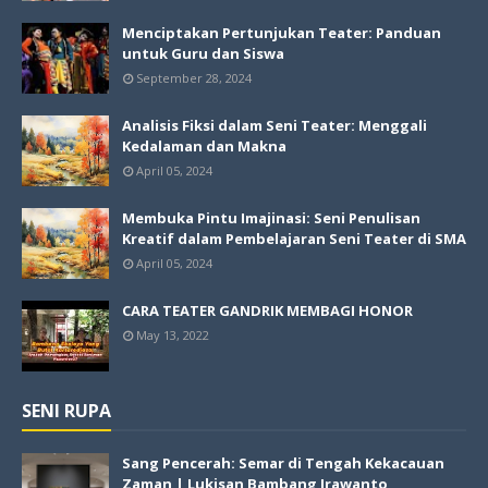
Menciptakan Pertunjukan Teater: Panduan
untuk Guru dan Siswa
September 28, 2024
Analisis Fiksi dalam Seni Teater: Menggali
Kedalaman dan Makna
April 05, 2024
Membuka Pintu Imajinasi: Seni Penulisan
Kreatif dalam Pembelajaran Seni Teater di SMA
April 05, 2024
CARA TEATER GANDRIK MEMBAGI HONOR
May 13, 2022
SENI RUPA
Sang Pencerah: Semar di Tengah Kekacauan
Zaman | Lukisan Bambang Irawanto