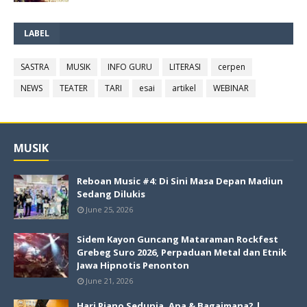
LABEL
SASTRA
MUSIK
INFO GURU
LITERASI
cerpen
NEWS
TEATER
TARI
esai
artikel
WEBINAR
MUSIK
Reboan Music #4: Di Sini Masa Depan Madiun
Sedang Dilukis
June 25, 2026
Sidem Kayon Guncang Mataraman Rockfest
Grebeg Suro 2026, Perpaduan Metal dan Etnik
Jawa Hipnotis Penonton
June 21, 2026
Hari Piano Sedunia, Apa & Bagaimana? |