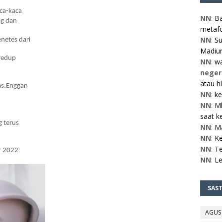
a-kaca  
NN
:
Ba
ng dan 
metafo
NN
:
Su
netes dari 
Madiun
redup 
NN
:
w
neger
atau h
as.Enggan 
NN
:
ke
NN
:
Mb
saat ke
 terus  
NN
:
M
NN
:
Ke
NN
:
Te
 2022 
NN
:
L
SAS
AGUS