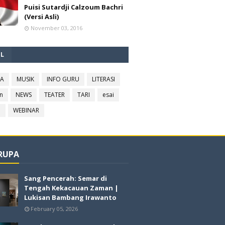
Puisi Sutardji Calzoum Bachri
(Versi Asli)
November 03, 2016
EL
RA
MUSIK
INFO GURU
LITERASI
n
NEWS
TEATER
TARI
esai
l
WEBINAR
 RUPA
Sang Pencerah: Semar di
Tengah Kekacauan Zaman |
Lukisan Bambang Irawanto
February 05, 2026