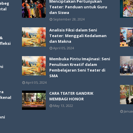
Menciptakan Pertunjukan
ebeg
Teater: Panduan untuk Guru
etal
dan Siswa
September 28, 2024
Analisis Fiksi dalam Seni
Teater: Menggali Kedalaman
 &
dan Makna
fleksi
April 05, 2024
Membuka Pintu Imajinasi: Seni
Penulisan Kreatif dalam
ni
Pembelajaran Seni Teater di
SMA
April 05, 2024
ra
CARA TEATER GANDRIK
rkenal
MEMBAGI HONOR
May 13, 2022
Janua
oni