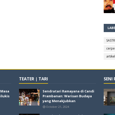
LAB
SAST
cerpe
artike
TEATER | TARI
SENI
i Masa
Sendratari Ramayana di Candi
lukis
Prambanan: Warisan Budaya
yang Menakjubkan
October 21, 2024