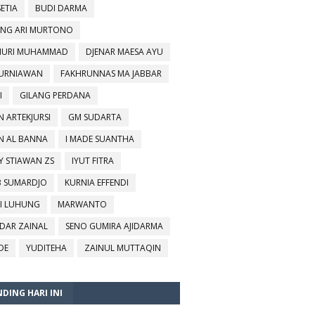
SETIA
BUDI DARMA
NG ARI MURTONO
URI MUHAMMAD
DJENAR MAESA AYU
KURNIAWAN
FAKHRUNNAS MA JABBAR
I
GILANG PERDANA
N ARTEKJURSI
GM SUDARTA
N AL BANNA
I MADE SUANTHA
Y STIAWAN ZS
IYUT FITRA
B SUMARDJO
KURNIA EFFENDI
I LUHUNG
MARWANTO
DAR ZAINAL
SENO GUMIRA AJIDARMA
DE
YUDITEHA
ZAINUL MUTTAQIN
DING HARI INI