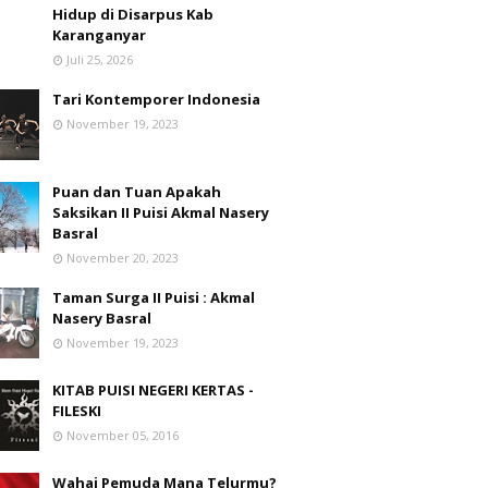
Hidup di Disarpus Kab
Karanganyar
Juli 25, 2026
Tari Kontemporer Indonesia
November 19, 2023
Puan dan Tuan Apakah
Saksikan II Puisi Akmal Nasery
Basral
November 20, 2023
Taman Surga II Puisi : Akmal
Nasery Basral
November 19, 2023
KITAB PUISI NEGERI KERTAS -
FILESKI
November 05, 2016
Wahai Pemuda Mana Telurmu?