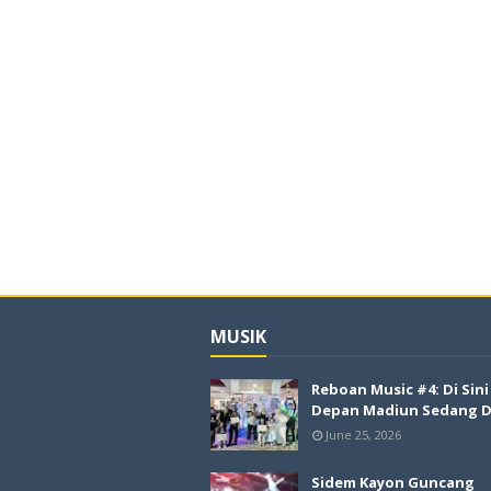
MUSIK
Reboan Music #4: Di Sin
Depan Madiun Sedang Di
June 25, 2026
Sidem Kayon Guncang