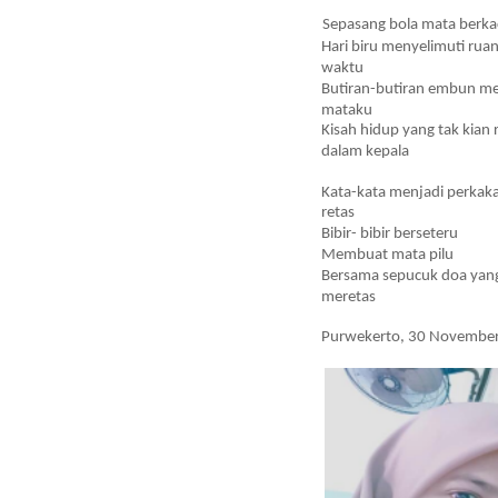
Sepasang bola mata berkac
 Hari biru menyelimuti rua
 waktu 
 Butiran-butiran embun me
 mataku 
 Kisah hidup yang tak kian 
 dalam kepala 
 Kata-kata menjadi perkak
 retas 
 Bibir- bibir berseteru 
 Membuat mata pilu 
 Bersama sepucuk doa yang
 meretas 
 Purwekerto, 30 November