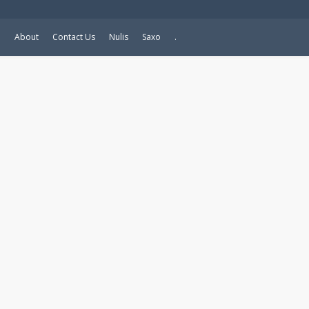
e
About
Contact Us
Nulis
Saxo
.