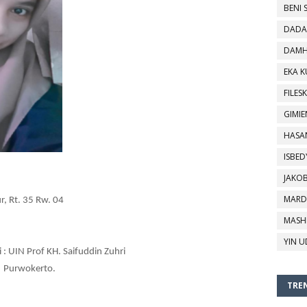
BENI 
DADA
DAMH
EKA 
FILESK
GIMIE
HASA
ISBED
JAKO
MARD
r, Rt. 35 Rw. 04  
MASH
YIN U
: UIN Prof KH. Saifuddin Zuhri 
Purwokerto. 
TREN