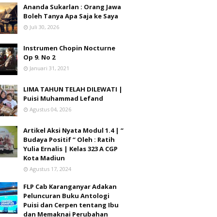
Ananda Sukarlan : Orang Jawa
Boleh Tanya Apa Saja ke Saya
Juli 30, 2026
Instrumen Chopin Nocturne
Op 9. No 2
Januari 31, 2021
LIMA TAHUN TELAH DILEWATI |
Puisi Muhammad Lefand
Agustus 04, 2026
Artikel Aksi Nyata Modul 1.4 | “
Budaya Positif “ Oleh : Ratih
Yulia Ernalis | Kelas 323 A CGP
Kota Madiun
Agustus 17, 2024
FLP Cab Karanganyar Adakan
Peluncuran Buku Antologi
Puisi dan Cerpen tentang Ibu
dan Memaknai Perubahan