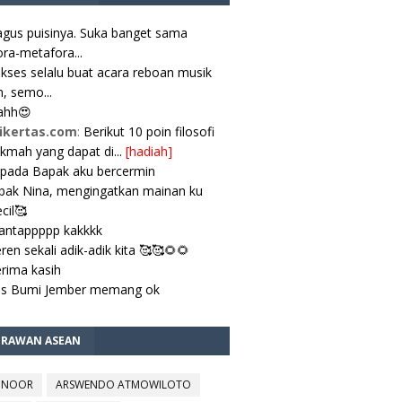
gus puisinya. Suka banget sama
ra-metafora...
kses selalu buat acara reboan musik
, semo...
ahh😍
ikertas.com
:
Berikut 10 poin filosofi
ikmah yang dapat di...
[hadiah]
pada Bapak aku bercermin
ak Nina, mengingatkan mainan ku
cil🥰
antappppp kakkkk
ren sekali adik-adik kita 🥰🥰🌻🌻
rima kasih
es Bumi Jember memang ok
TRAWAN ASEAN
 NOOR
ARSWENDO ATMOWILOTO