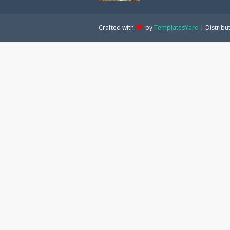
Crafted with
by
TemplatesYard
| Distribu