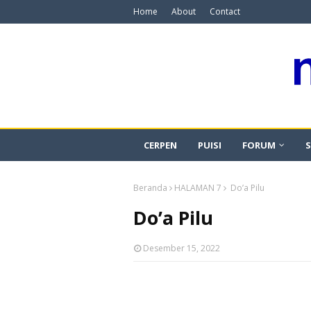
Home
About
Contact
CERPEN
PUISI
FORUM
S
Beranda
HALAMAN 7
Do’a Pilu
Do’a Pilu
Desember 15, 2022