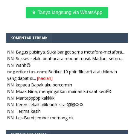
📱 Tanya langsung via WhatsApp
KOMENTAR TERBAIK
NN
:
Bagus puisinya. Suka banget sama metafora-metafora...
NN
:
Sukses selalu buat acara reboan musik Madiun, semo...
NN
:
wahh😍
negerikertas.com
:
Berikut 10 poin filosofi atau hikmah
yang dapat di...
[hadiah]
NN
:
kepada Bapak aku bercermin
NN
:
Mbak Nina, mengingatkan mainan ku saat kecil🥰
NN
:
Mantappppp kakkkk
NN
:
Keren sekali adik-adik kita 🥰🥰🌻🌻
NN
:
Terima kasih
NN
:
Les Bumi Jember memang ok