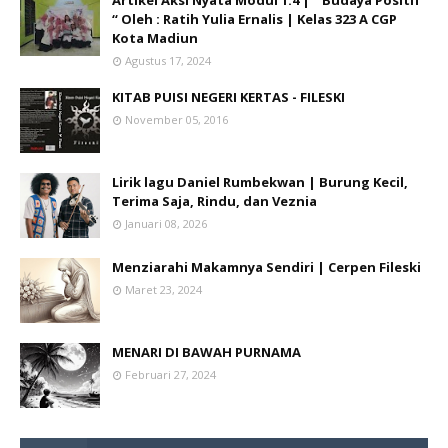
Artikel Aksi Nyata Modul 1.4 | “ Budaya Positif
“ Oleh : Ratih Yulia Ernalis | Kelas 323 A CGP
Kota Madiun
Agustus 17, 2024
KITAB PUISI NEGERI KERTAS - FILESKI
November 05, 2016
Lirik lagu Daniel Rumbekwan | Burung Kecil,
Terima Saja, Rindu, dan Veznia
Januari 08, 2026
Menziarahi Makamnya Sendiri | Cerpen Fileski
Maret 23, 2024
MENARI DI BAWAH PURNAMA
Februari 27, 2024