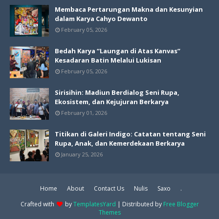
Membaca Pertarungan Makna dan Kesunyian
dalam Karya Cahyo Dewanto
February 05, 2026
Bedah Karya “Laungan di Atas Kanvas”
Kesadaran Batin Melalui Lukisan
February 05, 2026
Sirisihin: Madiun Berdialog Seni Rupa,
Ekosistem, dan Kejujuran Berkarya
February 01, 2026
Titikan di Galeri Indigo: Catatan tentang Seni
Rupa, Anak, dan Kemerdekaan Berkarya
January 25, 2026
Home
About
Contact Us
Nulis
Saxo
.
Crafted with
by
TemplatesYard
| Distributed by
Free Blogger
Themes