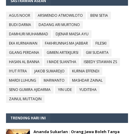
SASTRAWAN ASEAN
AGUS NOOR
ARSWENDO ATMOWILOTO
BENI SETIA
BUDI DARMA
DADANG ARI MURTONO
DAMHURI MUHAMMAD
DJENAR MAESA AYU
EKA KURNIAWAN
FAKHRUNNAS MA JABBAR
FILESKI
GILANG PERDANA
GIMIEN ARTEKJURSI
GM SUDARTA
HASAN AL BANNA
I MADE SUANTHA
ISBEDY STIAWAN ZS
IYUT FITRA
JAKOB SUMARDJO
KURNIA EFFENDI
MARDI LUHUNG
MARWANTO
MASHDAR ZAINAL
SENO GUMIRA AJIDARMA
YIN UDE
YUDITEHA
ZAINUL MUTTAQIN
TRENDING HARI INI
Ananda Sukarlan : Orang Jawa Boleh Tanya