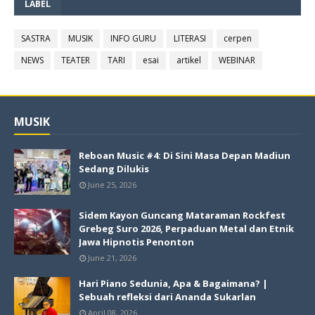
LABEL
SASTRA
MUSIK
INFO GURU
LITERASI
cerpen
NEWS
TEATER
TARI
esai
artikel
WEBINAR
MUSIK
Reboan Music #4: Di Sini Masa Depan Madiun
Sedang Dilukis
June 25, 2026
Sidem Kayon Guncang Mataraman Rockfest
Grebeg Suro 2026, Perpaduan Metal dan Etnik
Jawa Hipnotis Penonton
June 21, 2026
Hari Piano Sedunia, Apa & Bagaimana? |
Sebuah refleksi dari Ananda Sukarlan
April 08, 2026