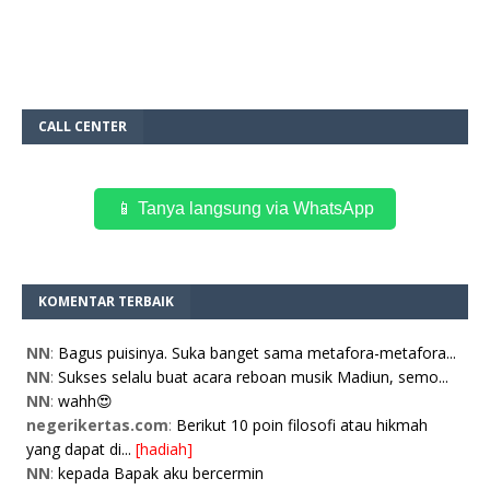
CALL CENTER
📱 Tanya langsung via WhatsApp
KOMENTAR TERBAIK
NN
:
Bagus puisinya. Suka banget sama metafora-metafora...
NN
:
Sukses selalu buat acara reboan musik Madiun, semo...
NN
:
wahh😍
negerikertas.com
:
Berikut 10 poin filosofi atau hikmah
yang dapat di...
[hadiah]
NN
:
kepada Bapak aku bercermin