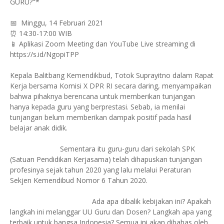
GURU?"*
📅 Minggu, 14 Februari 2021
⏰ 14:30-17:00 WIB
📱 Aplikasi Zoom Meeting dan YouTube Live streaming di
https://s.id/NgopiTPP
Kepala Balitbang Kemendikbud, Totok Suprayitno dalam Rapat
Kerja bersama Komisi X DPR RI secara daring, menyampaikan
bahwa pihaknya berencana untuk memberikan tunjangan
hanya kepada guru yang berprestasi. Sebab, ia menilai
tunjangan belum memberikan dampak positif pada hasil
belajar anak didik.
Sementara itu guru-guru dari sekolah SPK
(Satuan Pendidikan Kerjasama) telah dihapuskan tunjangan
profesinya sejak tahun 2020 yang lalu melalui Peraturan
Sekjen Kemendibud Nomor 6 Tahun 2020.
Ada apa dibalik kebijakan ini? Apakah
langkah ini melanggar UU Guru dan Dosen? Langkah apa yang
terbaik untuk bangsa Indonesia? Semua ini akan dibahas oleh