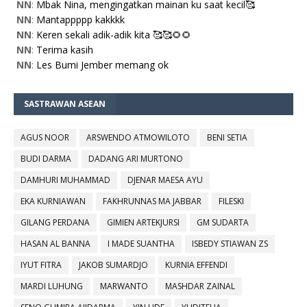
NN
:
Mbak Nina, mengingatkan mainan ku saat kecil🥰
NN
:
Mantappppp kakkkk
NN
:
Keren sekali adik-adik kita 🥰🥰🌻🌻
NN
:
Terima kasih
NN
:
Les Bumi Jember memang ok
SASTRAWAN ASEAN
AGUS NOOR
ARSWENDO ATMOWILOTO
BENI SETIA
BUDI DARMA
DADANG ARI MURTONO
DAMHURI MUHAMMAD
DJENAR MAESA AYU
EKA KURNIAWAN
FAKHRUNNAS MA JABBAR
FILESKI
GILANG PERDANA
GIMIEN ARTEKJURSI
GM SUDARTA
HASAN AL BANNA
I MADE SUANTHA
ISBEDY STIAWAN ZS
IYUT FITRA
JAKOB SUMARDJO
KURNIA EFFENDI
MARDI LUHUNG
MARWANTO
MASHDAR ZAINAL