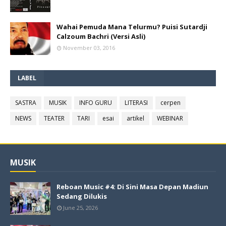
Wahai Pemuda Mana Telurmu? Puisi Sutardji
Calzoum Bachri (Versi Asli)
November 03, 2016
LABEL
SASTRA
MUSIK
INFO GURU
LITERASI
cerpen
NEWS
TEATER
TARI
esai
artikel
WEBINAR
MUSIK
Reboan Music #4: Di Sini Masa Depan Madiun
Sedang Dilukis
June 25, 2026