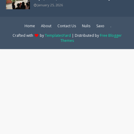
January 25, 2026
Home
About
Contact Us
Nulis
Saxo
.
Crafted with
by
TemplatesYard
| Distributed by
Free Blogger
Themes