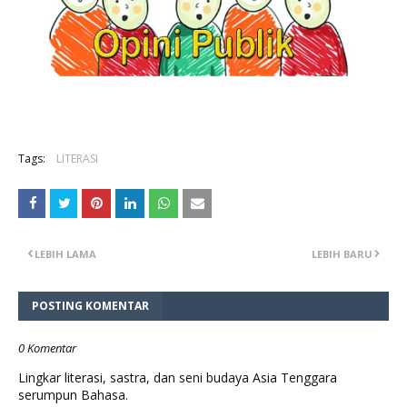
Tags:
LITERASI
LEBIH LAMA
LEBIH BARU
POSTING KOMENTAR
0 Komentar
Lingkar literasi, sastra, dan seni budaya Asia Tenggara
serumpun Bahasa.