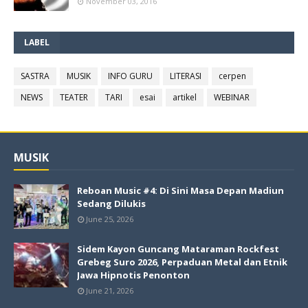
November 03, 2016
LABEL
SASTRA
MUSIK
INFO GURU
LITERASI
cerpen
NEWS
TEATER
TARI
esai
artikel
WEBINAR
MUSIK
Reboan Music #4: Di Sini Masa Depan Madiun
Sedang Dilukis
June 25, 2026
Sidem Kayon Guncang Mataraman Rockfest
Grebeg Suro 2026, Perpaduan Metal dan Etnik
Jawa Hipnotis Penonton
June 21, 2026