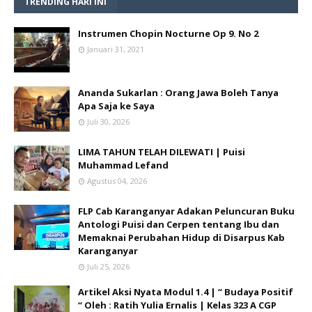
TRENDING HARI INI
Instrumen Chopin Nocturne Op 9. No 2
Januari 31, 2021
Ananda Sukarlan : Orang Jawa Boleh Tanya
Apa Saja ke Saya
Juli 30, 2026
LIMA TAHUN TELAH DILEWATI | Puisi
Muhammad Lefand
Agustus 04, 2026
FLP Cab Karanganyar Adakan Peluncuran Buku
Antologi Puisi dan Cerpen tentang Ibu dan
Memaknai Perubahan Hidup di Disarpus Kab
Karanganyar
Juli 25, 2026
Artikel Aksi Nyata Modul 1.4 | “ Budaya Positif
“ Oleh : Ratih Yulia Ernalis | Kelas 323 A CGP