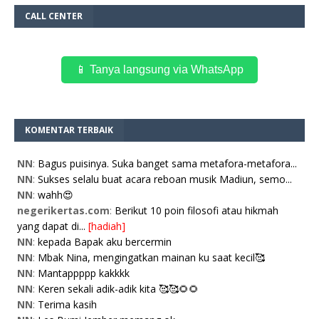
CALL CENTER
📱 Tanya langsung via WhatsApp
KOMENTAR TERBAIK
NN
:
Bagus puisinya. Suka banget sama metafora-metafora...
NN
:
Sukses selalu buat acara reboan musik Madiun, semo...
NN
:
wahh😍
negerikertas.com
:
Berikut 10 poin filosofi atau hikmah
yang dapat di...
[hadiah]
NN
:
kepada Bapak aku bercermin
NN
:
Mbak Nina, mengingatkan mainan ku saat kecil🥰
NN
:
Mantappppp kakkkk
NN
:
Keren sekali adik-adik kita 🥰🥰🌻🌻
NN
:
Terima kasih