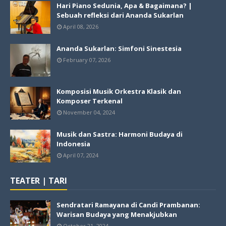
Hari Piano Sedunia, Apa & Bagaimana? |
Sebuah refleksi dari Ananda Sukarlan
April 08, 2026
Ananda Sukarlan: Simfoni Sinestesia
February 07, 2026
Komposisi Musik Orkestra Klasik dan
Komposer Terkenal
November 04, 2024
Musik dan Sastra: Harmoni Budaya di
Indonesia
April 07, 2024
TEATER | TARI
Sendratari Ramayana di Candi Prambanan:
Warisan Budaya yang Menakjubkan
October 21, 2024