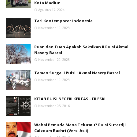
Kota Madiun
Agustus 17, 2024
Tari Kontemporer Indonesia
November 19, 2023
Puan dan Tuan Apakah Saksikan II Puisi Akmal
Nasery Basral
November 20, 2023
Taman Surga II Puisi : Akmal Nasery Basral
November 19, 2023
KITAB PUISI NEGERI KERTAS - FILESKI
November 05, 2016
Wahai Pemuda Mana Telurmu? Puisi Sutardji
Calzoum Bachri (Versi Asli)