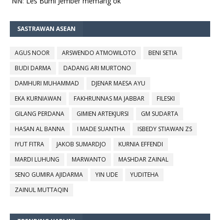
NN
:
Les Bumi Jember memang ok
SASTRAWAN ASEAN
AGUS NOOR
ARSWENDO ATMOWILOTO
BENI SETIA
BUDI DARMA
DADANG ARI MURTONO
DAMHURI MUHAMMAD
DJENAR MAESA AYU
EKA KURNIAWAN
FAKHRUNNAS MA JABBAR
FILESKI
GILANG PERDANA
GIMIEN ARTEKJURSI
GM SUDARTA
HASAN AL BANNA
I MADE SUANTHA
ISBEDY STIAWAN ZS
IYUT FITRA
JAKOB SUMARDJO
KURNIA EFFENDI
MARDI LUHUNG
MARWANTO
MASHDAR ZAINAL
SENO GUMIRA AJIDARMA
YIN UDE
YUDITEHA
ZAINUL MUTTAQIN