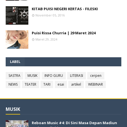
KITAB PUISI NEGERI KERTAS - FILESKI
November 05, 2016
Puisi Rissa Churria | 29 Maret 2024
Maret 29, 2024
LABEL
SASTRA
MUSIK
INFO GURU
LITERASI
cerpen
NEWS
TEATER
TARI
esai
artikel
WEBINAR
MUSIK
Reboan Music #4: Di Sini Masa Depan Madiun