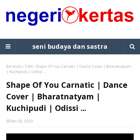
seni budaya dan sastra
Beranda
TARI
Shape Of You Carnatic | Dance Cover | Bharatnatyam
| Kuchipudi | Odissi ...
Shape Of You Carnatic | Dance
Cover | Bharatnatyam |
Kuchipudi | Odissi ...
Mei 08, 2020