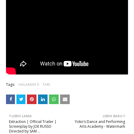
Tags:
HALAMAN 9
TARI
LEBIH LAMA
LEBIH BARU
Extraction | Official Trailer |
Yoko’s Dance and Performing
Screenplay by JOE RUSSO
Arts Academy - Watermark
Directed by SAM ...