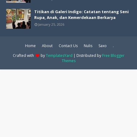
Titikan di Galeri Indigo: Catatan tentang Seni
Rupa, Anak, dan Kemerdekaan Berkarya
January 25, 2026
Home
About
Contact Us
Nulis
Saxo
.
Crafted with
by
TemplatesYard
| Distributed by
Free Blogger
Themes