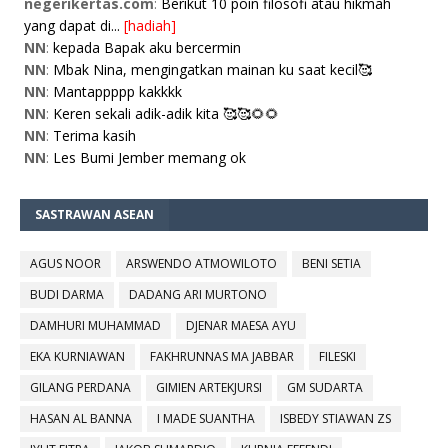
negerikertas.com
:
Berikut 10 poin filosofi atau hikmah
yang dapat di...
[hadiah]
NN
:
kepada Bapak aku bercermin
NN
:
Mbak Nina, mengingatkan mainan ku saat kecil🥰
NN
:
Mantappppp kakkkk
NN
:
Keren sekali adik-adik kita 🥰🥰🌻🌻
NN
:
Terima kasih
NN
:
Les Bumi Jember memang ok
SASTRAWAN ASEAN
AGUS NOOR
ARSWENDO ATMOWILOTO
BENI SETIA
BUDI DARMA
DADANG ARI MURTONO
DAMHURI MUHAMMAD
DJENAR MAESA AYU
EKA KURNIAWAN
FAKHRUNNAS MA JABBAR
FILESKI
GILANG PERDANA
GIMIEN ARTEKJURSI
GM SUDARTA
HASAN AL BANNA
I MADE SUANTHA
ISBEDY STIAWAN ZS