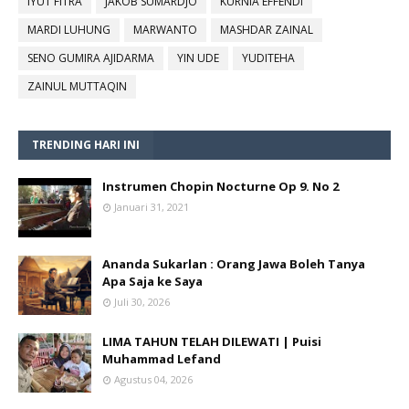
IYUT FITRA
JAKOB SUMARDJO
KURNIA EFFENDI
MARDI LUHUNG
MARWANTO
MASHDAR ZAINAL
SENO GUMIRA AJIDARMA
YIN UDE
YUDITEHA
ZAINUL MUTTAQIN
TRENDING HARI INI
Instrumen Chopin Nocturne Op 9. No 2
Januari 31, 2021
Ananda Sukarlan : Orang Jawa Boleh Tanya
Apa Saja ke Saya
Juli 30, 2026
LIMA TAHUN TELAH DILEWATI | Puisi
Muhammad Lefand
Agustus 04, 2026