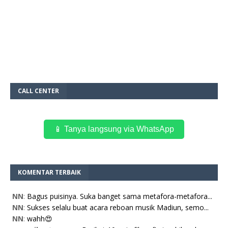
CALL CENTER
📱 Tanya langsung via WhatsApp
KOMENTAR TERBAIK
NN
:
Bagus puisinya. Suka banget sama metafora-metafora...
NN
:
Sukses selalu buat acara reboan musik Madiun, semo...
NN
:
wahh😍