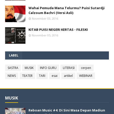
Wahai Pemuda Mana Telurmu? Puisi Sutardji
Calzoum Bachri (Versi Asli)
November 03, 2016
KITAB PUISI NEGERI KERTAS - FILESKI
November 05, 2016
LABEL
SASTRA
MUSIK
INFO GURU
LITERASI
cerpen
NEWS
TEATER
TARI
esai
artikel
WEBINAR
MUSIK
Reboan Music #4: Di Sini Masa Depan Madiun