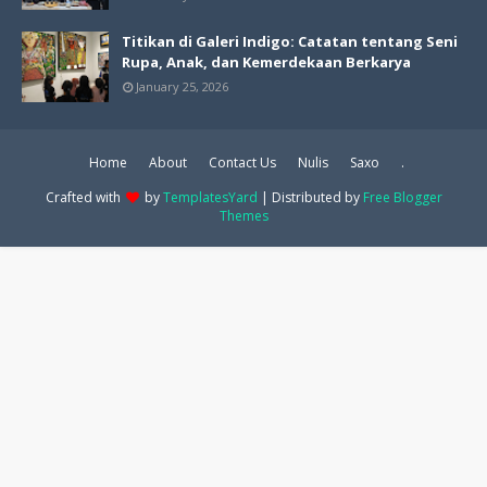
Titikan di Galeri Indigo: Catatan tentang Seni
Rupa, Anak, dan Kemerdekaan Berkarya
January 25, 2026
Home
About
Contact Us
Nulis
Saxo
.
Crafted with
by
TemplatesYard
| Distributed by
Free Blogger
Themes