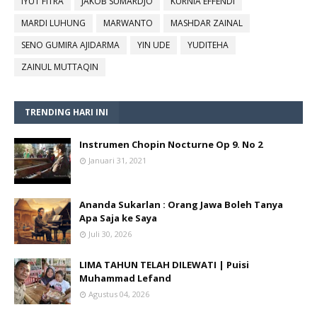
IYUT FITRA
JAKOB SUMARDJO
KURNIA EFFENDI
MARDI LUHUNG
MARWANTO
MASHDAR ZAINAL
SENO GUMIRA AJIDARMA
YIN UDE
YUDITEHA
ZAINUL MUTTAQIN
TRENDING HARI INI
Instrumen Chopin Nocturne Op 9. No 2
Januari 31, 2021
Ananda Sukarlan : Orang Jawa Boleh Tanya
Apa Saja ke Saya
Juli 30, 2026
LIMA TAHUN TELAH DILEWATI | Puisi
Muhammad Lefand
Agustus 04, 2026