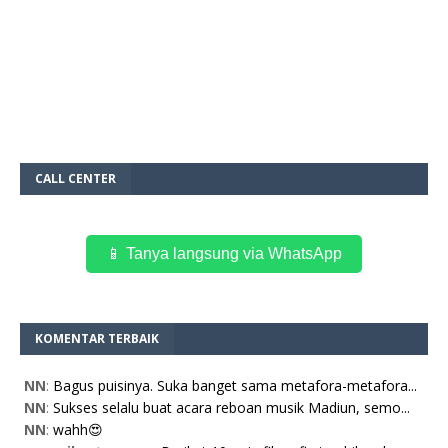
CALL CENTER
📱 Tanya langsung via WhatsApp
KOMENTAR TERBAIK
NN
:
Bagus puisinya. Suka banget sama metafora-metafora...
NN
:
Sukses selalu buat acara reboan musik Madiun, semo...
NN
:
wahh😍