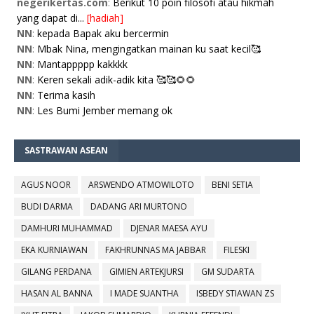
negerikertas.com
:
Berikut 10 poin filosofi atau hikmah
yang dapat di...
[hadiah]
NN
:
kepada Bapak aku bercermin
NN
:
Mbak Nina, mengingatkan mainan ku saat kecil🥰
NN
:
Mantappppp kakkkk
NN
:
Keren sekali adik-adik kita 🥰🥰🌻🌻
NN
:
Terima kasih
NN
:
Les Bumi Jember memang ok
SASTRAWAN ASEAN
AGUS NOOR
ARSWENDO ATMOWILOTO
BENI SETIA
BUDI DARMA
DADANG ARI MURTONO
DAMHURI MUHAMMAD
DJENAR MAESA AYU
EKA KURNIAWAN
FAKHRUNNAS MA JABBAR
FILESKI
GILANG PERDANA
GIMIEN ARTEKJURSI
GM SUDARTA
HASAN AL BANNA
I MADE SUANTHA
ISBEDY STIAWAN ZS