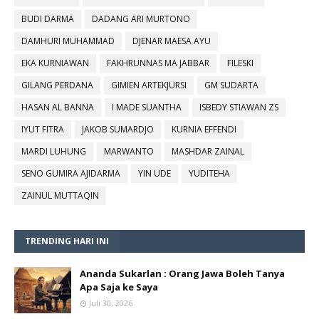
BUDI DARMA
DADANG ARI MURTONO
DAMHURI MUHAMMAD
DJENAR MAESA AYU
EKA KURNIAWAN
FAKHRUNNAS MA JABBAR
FILESKI
GILANG PERDANA
GIMIEN ARTEKJURSI
GM SUDARTA
HASAN AL BANNA
I MADE SUANTHA
ISBEDY STIAWAN ZS
IYUT FITRA
JAKOB SUMARDJO
KURNIA EFFENDI
MARDI LUHUNG
MARWANTO
MASHDAR ZAINAL
SENO GUMIRA AJIDARMA
YIN UDE
YUDITEHA
ZAINUL MUTTAQIN
TRENDING HARI INI
Ananda Sukarlan : Orang Jawa Boleh Tanya
Apa Saja ke Saya
Juli 30, 2026