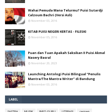
Wahai Pemuda Mana Telurmu? Puisi Sutardji
Calzoum Bachri (Versi Asli)
November 03, 2016
KITAB PUISI NEGERI KERTAS - FILESKI
November 05, 2016
Puan dan Tuan Apakah Saksikan II Puisi Akmal
Nasery Basral
November 20, 2023
Launching Antologi Puisi Bilingual “Penulis
Mantra/The Mantra Writer” di Bandung
November 03, 2016
LABEL
SASTRA
MUSIK
INFO GURU
LITERASI
cerpen