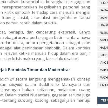
ma tulisan kuratorial ini berangkat dari gagasan
BENI 
r merepresentasikan kegelisahan personal sang
DADA
 kritik simbolik terhadap cara manusia mengisi
”: topeng sosial, akumulasi pengetahuan tanpa
DAMH
ap namun rapuh dalam praktik.
EKA 
at, berlapis, dan cenderung ekspresif, Cahyo
FILESK
 sebagai arena pertarungan batin—antara hawa
GIMIE
an dan dusta, antara pengetahuan sebagai jalan
agai alat penindasan simbolik. Dalam konteks
HASA
kin relevan ketika manusia hidup dalam era banjir
ISBED
s, dan krisis makna yang tak selalu disadari.
JAKO
 Jejak Paradoks Timur dan Modernitas
MARD
MASH
alah Isi
secara langsung menggemakan konsep
gasan
śūnyatā
dalam Buddhisme Mahayana dan
YIN U
 kekosongan bukan ketiadaan, melainkan ruang
n. Dalam tradisi Nusantara, gagasan serupa juga
a—tentang suwung, kosong, sebagai jalan menuju
TREN