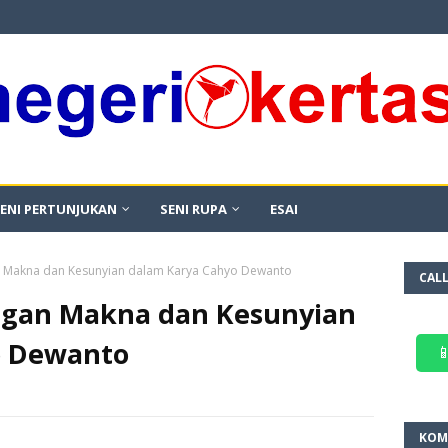
ENI PERTUNJUKAN
SENI RUPA
ESAI
 Makna dan Kesunyian dalam Karya Cahyo Dewanto
CAL
gan Makna dan Kesunyian
o Dewanto

KOM