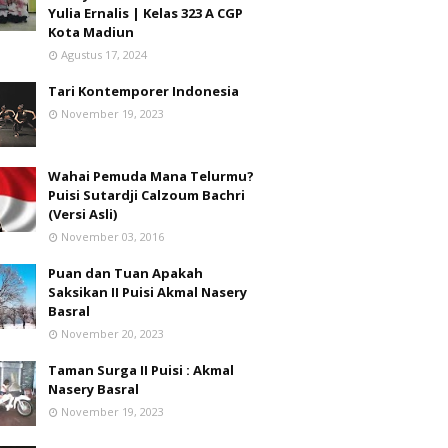
Yulia Ernalis | Kelas 323 A CGP
Kota Madiun
Agustus 17, 2024
Tari Kontemporer Indonesia
November 19, 2023
Wahai Pemuda Mana Telurmu?
Puisi Sutardji Calzoum Bachri
(Versi Asli)
November 03, 2016
Puan dan Tuan Apakah
Saksikan II Puisi Akmal Nasery
Basral
November 20, 2023
Taman Surga II Puisi : Akmal
Nasery Basral
November 19, 2023