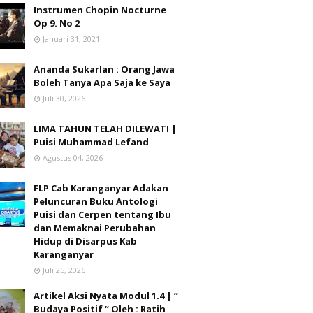
Instrumen Chopin Nocturne
Op 9. No 2
Januari 31, 2021
Ananda Sukarlan : Orang Jawa
Boleh Tanya Apa Saja ke Saya
Juli 30, 2026
LIMA TAHUN TELAH DILEWATI |
Puisi Muhammad Lefand
Agustus 04, 2026
FLP Cab Karanganyar Adakan
Peluncuran Buku Antologi
Puisi dan Cerpen tentang Ibu
dan Memaknai Perubahan
Hidup di Disarpus Kab
Karanganyar
Juli 25, 2026
Artikel Aksi Nyata Modul 1.4 | “
Budaya Positif “ Oleh : Ratih