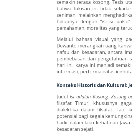
semakin terasa kosong. Tesis uta
bahwa lukisan ini tidak sekada
seniman, melainkan menghadirkan
hidupnya dengan “isi-isi palsu
pemahaman, moralitas yang teruc
Melalui bahasa visual yang pad
Dewanto merangkai ruang kanvas
nafsu dan kesadaran, antara im
pembebasan dan pengetahuan seb
hari ini, karya ini menjadi sema
informasi, performativitas identita
Konteks Historis dan Kultural:
Judul
Isi adalah Kosong, Kosong ad
filsafat Timur, khususnya ga
dialektika dalam filsafat Tao:
potensial bagi segala kemungkina
hadir dalam laku kebatinan Jaw
kesadaran sejati.