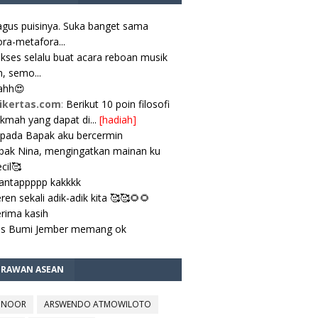
gus puisinya. Suka banget sama
ra-metafora...
kses selalu buat acara reboan musik
, semo...
ahh😍
ikertas.com
:
Berikut 10 poin filosofi
ikmah yang dapat di...
[hadiah]
pada Bapak aku bercermin
ak Nina, mengingatkan mainan ku
cil🥰
antappppp kakkkk
ren sekali adik-adik kita 🥰🥰🌻🌻
rima kasih
es Bumi Jember memang ok
TRAWAN ASEAN
 NOOR
ARSWENDO ATMOWILOTO