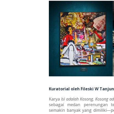
Kuratorial oleh Fileski W Tanju
Karya
Isi adalah Kosong, Kosong ad
sebagai medan perenungan te
semakin banyak yang dimiliki—pe