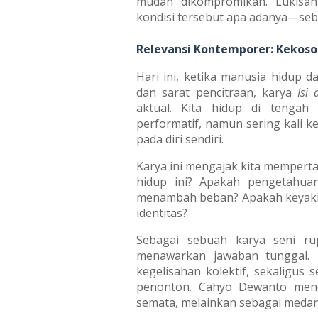
mudah dikompromikan. Lukisan 
kondisi tersebut apa adanya—seba
Relevansi Kontemporer: Kekos
Hari ini, ketika manusia hidup 
dan sarat pencitraan, karya
Isi
aktual. Kita hidup di tengah 
performatif, namun sering kali k
pada diri sendiri.
Karya ini mengajak kita memperta
hidup ini? Apakah pengetahua
menambah beban? Apakah keyakin
identitas?
Sebagai sebuah karya seni r
menawarkan jawaban tunggal. 
kegelisahan kolektif, sekaligus 
penonton. Cahyo Dewanto mene
semata, melainkan sebagai medan r