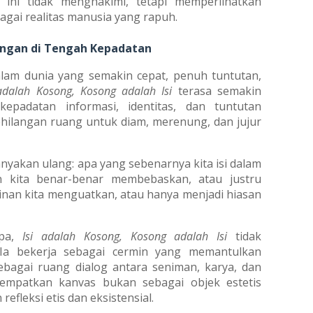
ini tidak menghakimi, tetapi memperlihatkan
gai realitas manusia yang rapuh.
ongan di Tengah Kepadatan
dalam dunia yang semakin cepat, penuh tuntutan,
 adalah Kosong, Kosong adalah Isi
terasa semakin
kepadatan informasi, identitas, dan tuntutan
ehilangan ruang untuk diam, merenung, dan jujur
nyakan ulang: apa yang sebenarnya kita isi dalam
n kita benar-benar membebaskan, atau justru
an kita menguatkan, atau hanya menjadi hiasan
upa,
Isi adalah Kosong, Kosong adalah Isi
tidak
Ia bekerja sebagai cermin yang memantulkan
sebagai ruang dialog antara seniman, karya, dan
mpatkan kanvas bukan sebagai objek estetis
efleksi etis dan eksistensial.