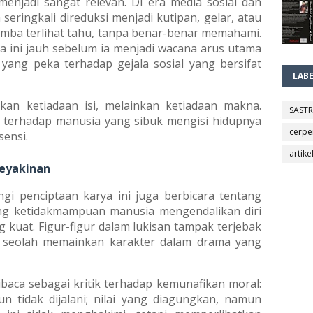
menjadi sangat relevan. Di era media sosial dan
eringkali direduksi menjadi kutipan, gelar, atau
omba terlihat tahu, tanpa benar-benar memahami.
 ini jauh sebelum ia menjadi wacana arus utama
 yang peka terhadap gejala sosial yang bersifat
LAB
an ketiadaan isi, melainkan ketiadaan makna.
SAST
m terhadap manusia yang sibuk mengisi hidupnya
cerpe
sensi.
artike
eyakinan
gi penciptaan karya ini juga berbicara tentang
g ketidakmampuan manusia mengendalikan diri
 kuat. Figur-figur dalam lukisan tampak terjebak
 seolah memainkan karakter dalam drama yang
dibaca sebagai kritik terhadap kemunafikan moral:
n tidak dijalani; nilai yang diagungkan, namun