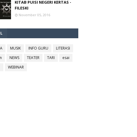
KITAB PUISI NEGERI KERTAS -
FILESKI
November 05, 2016
EL
RA
MUSIK
INFO GURU
LITERASI
n
NEWS
TEATER
TARI
esai
l
WEBINAR