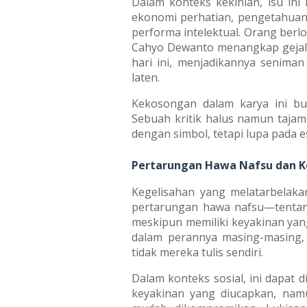
Dalam konteks kekinian, isu ini 
ekonomi perhatian, pengetahuan s
performa intelektual. Orang berl
Cahyo Dewanto menangkap gejala
hari ini, menjadikannya seniman
laten.
Kekosongan dalam karya ini buk
Sebuah kritik halus namun taja
dengan simbol, tetapi lupa pada e
Pertarungan Hawa Nafsu dan K
Kegelisahan yang melatarbelakan
pertarungan hawa nafsu—tentan
meskipun memiliki keyakinan yang
dalam perannya masing-masing,
tidak mereka tulis sendiri.
Dalam konteks sosial, ini dapat 
keyakinan yang diucapkan, namu