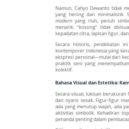
Namun, Cahyo Dewanto tidak men
yang hening dan minimalistik. 
modern yang riuh, penuh simbol
menarik: “kosong” tidak divisu
kepadatan citra, lapisan figur, d
Secara historis, pendekatan in
kontemporer Indonesia yang kerap
ekspresi personal—mulai dari kec
praktik seni yang menempatkan
kolektif.
Bahasa Visual dan Estetika: Ka
Secara visual, lukisan berukuran
dan nyaris sesak. Figur-figur ma
ada yang menutup wajah, ada ya
aktivitas simbolik. Kehadiran 
penanda penting dalam pembacaan