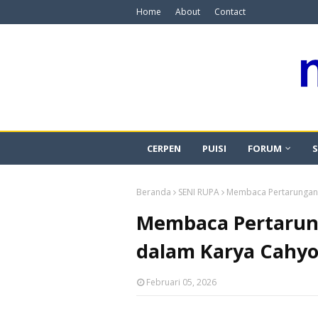
Home
About
Contact
CERPEN
PUISI
FORUM
S
Beranda
SENI RUPA
Membaca Pertarungan
Membaca Pertarun
dalam Karya Cahy
Februari 05, 2026