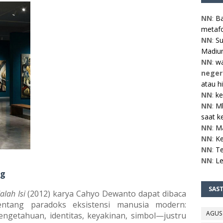
NN
:
Ba
metafo
NN
:
Su
Madiun
NN
:
w
neger
atau h
NN
:
ke
NN
:
Mb
saat ke
NN
:
M
NN
:
Ke
NN
:
Te
NN
:
L
ng
SAS
alah Isi
(2012) karya Cahyo Dewanto dapat dibaca
ntang paradoks eksistensi manusia modern:
AGUS
ngetahuan, identitas, keyakinan, simbol—justru