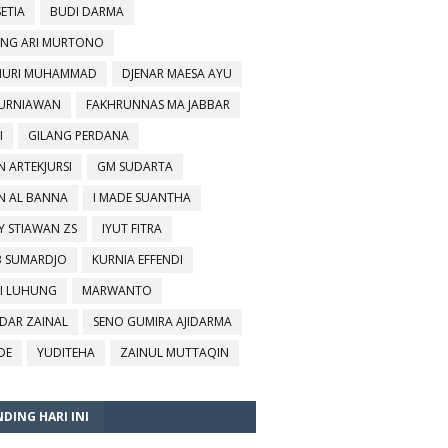
SETIA
BUDI DARMA
NG ARI MURTONO
URI MUHAMMAD
DJENAR MAESA AYU
KURNIAWAN
FAKHRUNNAS MA JABBAR
I
GILANG PERDANA
N ARTEKJURSI
GM SUDARTA
N AL BANNA
I MADE SUANTHA
Y STIAWAN ZS
IYUT FITRA
B SUMARDJO
KURNIA EFFENDI
I LUHUNG
MARWANTO
DAR ZAINAL
SENO GUMIRA AJIDARMA
DE
YUDITEHA
ZAINUL MUTTAQIN
DING HARI INI