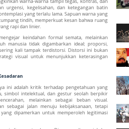
ngkinkan warna-warna tampil tegas, kontras, dan
n urgensi, kegelisahan, dan ketegangan batin
ontemplasi yang terlalu lama. Sapuan warna yang
g tumpang tindih, memperkuat kesan bahwa ruang
ng rapi dan linier.
 mengejar keindahan formal semata, melainkan
uh manusia tidak digambarkan ideal; proporsi,
ering kali tampak terdistorsi. Distorsi ini bukan
rategi visual untuk menunjukkan keterasingan
Kesadaran
rya ini adalah kritik terhadap pengetahuan yang
 simbol intelektual, dan gestur seolah berpikir
ncerahan, melainkan sebagai beban visual.
 sebagai jalan menuju kebijaksanaan, tetapi
 yang dipamerkan untuk memperoleh legitimasi